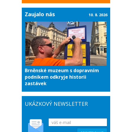
Zaujalo nás
10. 8. 2026
Brněnské muzeum s dopravním
podnikem odkryje historii
zastávek
UKÁZKOVÝ NEWSLETTER