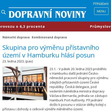
Přihlášení
MENU
ozu o 6,3 procenta
​Průmyslové pa
Námořní doprava
Kombinovaná doprava
Skupina pro výměnu přístavního
území v Hamburku hlásí posun
23. ledna 2023, (pav)
23.1. - V pátek 20. ledna 2023 proběhlo
v Hamburku další jednání Česko-
německé pracovní skupiny pro výměnu
zdejších přístavních území České
republiky. Česká delegace, pod
vedením náměstka ministra dopravy
Václava Bernarda, jednala se zástupci
Hamburk Port Authority. Při jednání
došlo k posunu v otázce délky kolejí v
přístavu i dohody o celkové výměře měněného území.