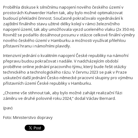
Proběhla diskuse k silničnímu napojení nového českého území v
prostorách Kuhwerder Hafen tak, aby bylo možné optimalizovat
budoucí překladní činnost. Současně pokračovalo vyjednávání k
zajištění finálního stavu užitné délky kolejí v rámci železničního
napojení území, tak aby umožňovala vjezd uceleného vlaku (2x 350 m).
Rovněž se podařilo dosáhnout posunu v otázce celkové finální výměry
nového českého území v Hamburku a možnosti využívat přilehlou
přístavní hranu i námořními plavidly.
Intenzivní jednání o kvalitním napojení České republiky na námořní
přepravu budou pokračovat i nadále. V nadcházejícím období
proběhne online jednání pracovního týmu, který bude řešit otázky
technického a technologického rázu. V červnu 2023 se pak v Praze
uskuteční další jednání Česko-německé pracovní skupiny pro výměnu
přístavních území České republiky v Hamburku.
„Chceme vše stihnout tak, aby bylo možné zahájit realizační fázi
záměru ve druhé polovině roku 2024,“ dodal Václav Bernard.
(pav)
Foto: Ministerstvo dopravy