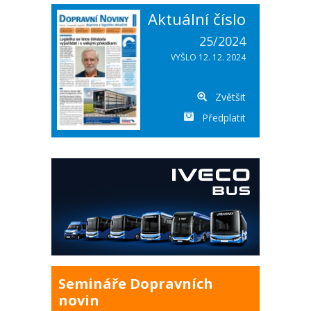
Aktuální číslo
25/2024
VYŠLO 12. 12. 2024
Zvětšit
Předplatit
Semináře Dopravních
novin