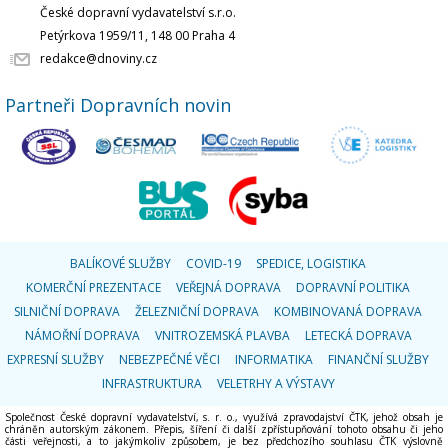
České dopravní vydavatelství s.r.o.
Petýrkova 1959/11, 148 00 Praha 4
redakce@dnoviny.cz
Partneři Dopravních novin
BALÍKOVÉ SLUŽBY
COVID-19
SPEDICE, LOGISTIKA
KOMERČNÍ PREZENTACE
VEŘEJNÁ DOPRAVA
DOPRAVNÍ POLITIKA
SILNIČNÍ DOPRAVA
ŽELEZNIČNÍ DOPRAVA
KOMBINOVANÁ DOPRAVA
NÁMOŘNÍ DOPRAVA
VNITROZEMSKÁ PLAVBA
LETECKÁ DOPRAVA
EXPRESNÍ SLUŽBY
NEBEZPEČNÉ VĚCI
INFORMATIKA
FINANČNÍ SLUŽBY
INFRASTRUKTURA
VELETRHY A VÝSTAVY
Společnost České dopravní vydavatelství, s. r. o., využívá zpravodajství ČTK, jehož obsah je
chráněn autorským zákonem. Přepis, šíření či další zpřístupňování tohoto obsahu či jeho
části veřejnosti, a to jakýmkoliv způsobem, je bez předchozího souhlasu ČTK výslovně