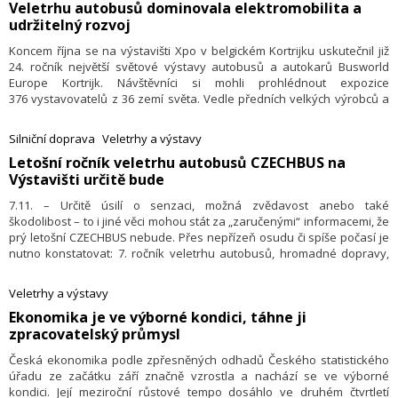
​Veletrhu autobusů dominovala elektromobilita a
udržitelný rozvoj
Koncem října se na výstavišti Xpo v belgickém Kortrijku uskutečnil již
24. ročník největší světové výstavy autobusů a autokarů Busworld
Europe Kortrijk. Návštěvníci si mohli prohlédnout expozice
376 vystavovatelů z 36 zemí světa. Vedle předních velkých výrobců a
dodavatelů zde nebylo možné přehlédnout silné zastoupení
tureckých a čínských společností.
Silniční doprava
Veletrhy a výstavy
​Letošní ročník veletrhu autobusů CZECHBUS na
Výstavišti určitě bude
7.11. – Určitě úsilí o senzaci, možná zvědavost anebo také
škodolibost – to i jiné věci mohou stát za „zaručenými“ informacemi, že
prý letošní CZECHBUS nebude. Přes nepřízeň osudu či spíše počasí je
nutno konstatovat: 7. ročník veletrhu autobusů, hromadné dopravy,
garážové a servisní techniky CZECHBUS se uskuteční v původním
termínu, tedy od úterý 21. do čtvrtka 23. 11. 2017.
Veletrhy a výstavy
​Ekonomika je ve výborné kondici, táhne ji
zpracovatelský průmysl
Česká ekonomika podle zpřesněných odhadů Českého statistického
úřadu ze začátku září značně vzrostla a nachází se ve výborné
kondici. Její meziroční růstové tempo dosáhlo ve druhém čtvrtletí