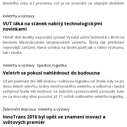
letošního roku 4,7 procenta, což je ve srovnání se stejným obdobím
předchozího roku zrychlení o 1,9 procentní­ho bodu.
Veletrhy a výstavy
​VUT láká na stánek nabitý technologickými
novinkami
Téměř dvě desítky exponátů vystaví Vysoké učení technické v Brně na
letošním Mezinárodním strojírenském veletrhu. Škola tak představí
nejnovější zařízení, která vznikla na školní půdě jak v rámci výzkumu,
tak i studia.
Veletrhy a výstavy
Spedice, logistika
​Veletrh se pokusí nahlédnout do budoucna
Už jen jedenáct dní dělí českou i světovou logistiku od chvíle, kdy se po
dvou letech otevřou brány mnichovského veletrhu a odborná i laická
veřejnost bude mít možnost na stáncích vystavovatelů posoudit, kam
se za dva roky obor posunul. Již 17. ročník světového veletrhu logistiky,
mobility, IT a supply chain managementu proběhne od 9. do 12. května
a pořadatelé očekávají vysoký zájem návštěvníků.
Železniční doprava
Veletrhy a výstavy
​InnoTrans 2016 byl opět ve znamení inovací a
světových premiér