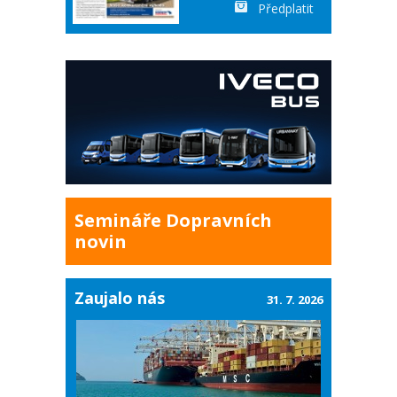
Předplatit
Semináře Dopravních
novin
Zaujalo nás
31. 7. 2026