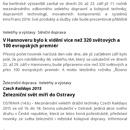
Na berlínské výstaviště zavítal ve dnech 20. až 23. září již 11. ročník
mezinárodního odborného veletrhu dopravní a kolejové techniky,
dopravních technologií, inovativních komponentů a systémů
InnoTrans 2016. Své produkty a služby zde bude prezentovat přibližně
2950 vystavovatelů z celého světa. I přes obrovský zájem o výstavní
haly se podařilo organizátorům připravit optimální prostor pro
Veletrhy a výstavy
Silniční doprava
vystavovatele i více než 100 000 očekávaných návštěvníků. Na
​V Hannoveru bylo k vidění více než 320 světových a
InnoTrans 2016 dorazily obchodní delegace ze dvou desítek zemí
100 evropských premiér
celého světa včetně exotických, jako jsou Indie, Japonsko, Maroko,
Spojené arabské emiráty či Tchaj-wan.
Přesný počet novinek narůstá den ode dne, ale již začátkem září bylo
jisté, že pro návštěvníky 66. veletrhu IAA, který se uskutečnil ve dnech
22. až 29. září v Hannoveru, bude připraveno více než 320 světových a
přes 100 evropských premiér. A motto letošního ročníku „Řízeno
idejemi“ (Driven by Ideas) vypovídá o posledních megatrendech, které
stále více a více ovlivňují automobilový průmysl, dopravu i logistiku.
Železniční doprava
Veletrhy a výstavy
Czech Raildays 2015
Železniční svět míří do Ostravy
OSTRAVA (14.6.) – Mezinárodní veletrh drážní techniky Czech Raildays
2015 se od 16. do 18. června uskuteční v Ostravě. Jediná akce svého
druhu v České republice, která se letos koná pošestnácté, představí
novinky ze světa železniční i městské kolejové dopravy. Informoval
o tom manažer veletrhu Stanislav Zapletal.