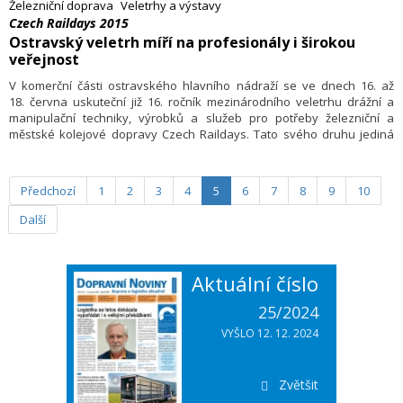
Železniční doprava
Veletrhy a výstavy
Czech Raildays 2015
Ostravský veletrh míří na profesionály i širokou
veřejnost
V komerční části ostravského hlavního nádraží se ve dnech 16. až
18. června uskuteční již 16. ročník mezinárodního veletrhu drážní a
manipulační techniky, výrobků a služeb pro potřeby železniční a
městské kolejové dopravy Czech Raildays. Tato svého druhu jediná
akce v ČR si za dobu své existence získala pevné místo v kalendáři
Další podrobnosti o veletrhu se dočtete v DN 24/2015, které
především odborníků.
vycházejí ve čtvrtek 11. června.
Předchozí
1
2
3
4
5
6
7
8
9
10
Další
Aktuální číslo
25/2024
VYŠLO 12. 12. 2024
Zvětšit