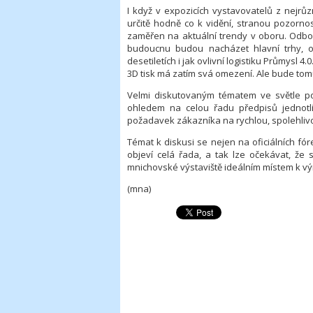
I když v expozicích vystavovatelů z nejrůzn
určitě hodně co k vidění, stranou pozorno
zaměřen na aktuální trendy v oboru. Odbor
budoucnu budou nacházet hlavní trhy, o
desetiletích i jak ovlivní logistiku Průmysl 
3D tisk má zatím svá omezení. Ale bude tomu
Velmi diskutovaným tématem ve světle po
ohledem na celou řadu předpisů jednotl
požadavek zákazníka na rychlou, spolehliv
Témat k diskusi se nejen na oficiálních fór
objeví celá řada, a tak lze očekávat, že 
mnichovské výstaviště ideálním místem k vý
(mna)