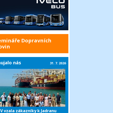
emináře Dopravních
ovin
ujalo nás
31. 7. 2026
V vzala zákazníky k Jadranu