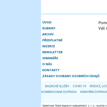
ÚVOD
Pomo
Váš 
RUBRIKY
ARCHIV
PŘEDPLATNÉ
INZERCE
NEWSLETTER
SEMINÁŘE
O NÁS
KONTAKTY
ZÁSADY OCHRANY OSOBNÍCH ÚDAJŮ
BALÍKOVÉ SLUŽBY
COVID-19
SPEDICE, LOG
KOMBINOVANÁ DOPRAVA
NÁMOŘNÍ DOPRAV
Společnost České dopravní vydavatelství, s. r. o., využívá