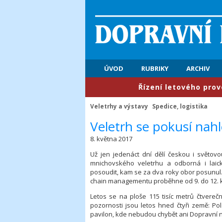
ÚVOD
RUBRIKY
ARCHIV
​Řízení letového provozu: P
Veletrhy a výstavy
Spedice, logistika
​Veletrh se pokusí na
8. května 2017
Už jen jedenáct dní dělí českou i světovo
mnichovského veletrhu a odborná i laic
posoudit, kam se za dva roky obor posunul. Ji
chain managementu proběhne od 9. do 12. k
Letos se na ploše 115 tisíc metrů čtvereč
pozornosti jsou letos hned čtyři země: Pol
pavilon, kde nebudou chybět ani Dopravní n