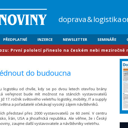
doprava
&
logistika
o
PŘEDPLATNÉ
INZERCE
NEWSLETTER
SEMINÁŘE
rvní pololetí přineslo na českém nebi meziročně nárůst
hlédnout do budoucna
u logistiku od chvíle, kdy se po dvou letech otevřou brány
ká veřejnost bude mít možnost na stáncích vystavovatelů
ž 17. ročník světového veletrhu logistiky, mobility, IT a supply
větna a pořadatelé očekávají vysoký zájem návštěvníků.
ních představí přes 2000 vystavovatelů ze 60 zemí. V centru
sko, Írán, USA a Jihoafrická republika. Ale věřme, že i Český
oviny, zaujme další vystavovatele a návštěvníky veletrhu.