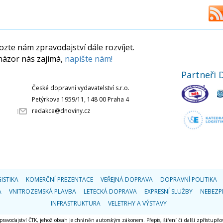
zte nám zpravodajství dále rozvíjet.
názor nás zajímá,
napište nám!
Partneři 
České dopravní vydavatelství s.r.o.
Petýrkova 1959/11, 148 00 Praha 4
redakce@dnoviny.cz
ISTIKA
KOMERČNÍ PREZENTACE
VEŘEJNÁ DOPRAVA
DOPRAVNÍ POLITIKA
A
VNITROZEMSKÁ PLAVBA
LETECKÁ DOPRAVA
EXPRESNÍ SLUŽBY
NEBEZP
INFRASTRUKTURA
VELETRHY A VÝSTAVY
 zpravodajství ČTK, jehož obsah je chráněn autorským zákonem. Přepis, šíření či další zpřístupňov