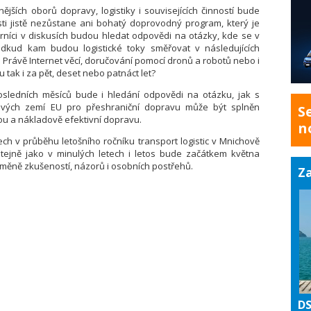
ějších oborů dopravy, logistiky i souvisejících činností bude
sti jistě nezůstane ani bohatý doprovodný program, který je
níci v diskusích budou hledat odpovědi na otázky, kde se v
dkud kam budou logistické toky směřovat v následujících
4.0. Právě Internet věcí, doručování pomocí dronů a robotů nebo i
 tak i za pět, deset nebo patnáct let?
sledních měsíců bude i hledání odpovědi na otázku, jak s
ivých zemí EU pro přeshraniční dopravu může být splněn
S
ou a nákladově efektivní dopravu.
n
ech v průběhu letošního ročníku transport logistic v Mnichově
stejně jako v minulých letech i letos bude začátkem května
měně zkušeností, názorů i osobních postřehů.
Za
DS