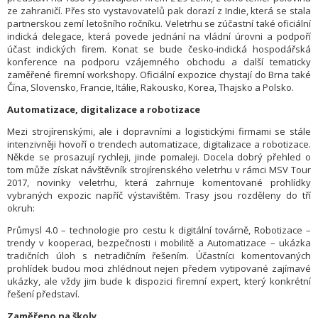
ze zahraničí. Přes sto vystavovatelů pak dorazí z Indie, která se stala
partnerskou zemí letošního ročníku. Veletrhu se zúčastní také oficiální
indická delegace, která povede jednání na vládní úrovni a podpoří
účast indických firem. Konat se bude česko-indická hospodářská
konference na podporu vzájemného obchodu a další tematicky
zaměřené firemní workshopy. Oficiální expozice chystají do Brna také
Čína, Slovensko, Francie, Itálie, Rakousko, Korea, Thajsko a Polsko.
Automatizace, digitalizace a robotizace
Mezi strojírenskými, ale i dopravními a logistickými firmami se stále
intenzivněji hovoří o trendech automatizace, digitalizace a robotizace.
Někde se prosazují rychleji, jinde pomaleji. Docela dobrý přehled o
tom může získat návštěvník strojírenského veletrhu v rámci MSV Tour
2017, novinky veletrhu, která zahrnuje komentované prohlídky
vybraných expozic napříč výstavištěm. Trasy jsou rozděleny do tří
okruh:
Průmysl 4.0 – technologie pro cestu k digitální továrně, Robotizace –
trendy v kooperaci, bezpečnosti i mobilitě a Automatizace – ukázka
tradičních úloh s netradičním řešením. Účastníci komentovaných
prohlídek budou moci zhlédnout nejen předem vytipované zajímavé
ukázky, ale vždy jim bude k dispozici firemní expert, který konkrétní
řešení představí.
Zaměřeno na školy