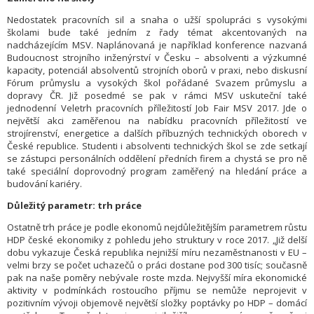
Nedostatek pracovních sil a snaha o užší spolupráci s vysokými
školami bude také jedním z řady témat akcentovaných na
nadcházejícím MSV. Naplánovaná je například konference nazvaná
Budoucnost strojního inženýrství v Česku – absolventi a výzkumné
kapacity, potenciál absolventů strojních oborů v praxi, nebo diskusní
Fórum průmyslu a vysokých škol pořádané Svazem průmyslu a
dopravy ČR. Již posedmé se pak v rámci MSV uskuteční také
jednodenní Veletrh pracovních příležitostí Job Fair MSV 2017. Jde o
největší akci zaměřenou na nabídku pracovních příležitostí ve
strojírenství, energetice a dalších příbuzných technických oborech v
České republice. Studenti i absolventi technických škol se zde setkají
se zástupci personálních oddělení předních firem a chystá se pro ně
také speciální doprovodný program zaměřený na hledání práce a
budování kariéry.
Důležitý parametr: trh práce
Ostatně trh práce je podle ekonomů nejdůležitějším parametrem růstu
HDP české ekonomiky z pohledu jeho struktury v roce 2017. „Již delší
dobu vykazuje Česká republika nejnižší míru nezaměstnanosti v EU –
velmi brzy se počet uchazečů o práci dostane pod 300 tisíc; současně
pak na naše poměry nebývale roste mzda. Nejvyšší míra ekonomické
aktivity v podmínkách rostoucího příjmu se nemůže neprojevit v
pozitivním vývoji objemově největší složky poptávky po HDP – domácí