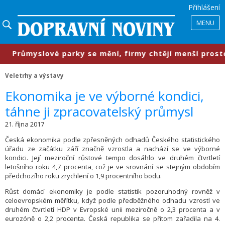
Přihlášení
MENU
ůmyslové parky se mění, firmy chtějí menší prostory, sl
Veletrhy a výstavy
​Ekonomika je ve výborné kondici,
táhne ji zpracovatelský průmysl
21. října 2017
Česká ekonomika podle zpřesněných odhadů Českého statistického
úřadu ze začátku září značně vzrostla a nachází se ve výborné
kondici. Její meziroční růstové tempo dosáhlo ve druhém čtvrtletí
letošního roku 4,7 procenta, což je ve srovnání se stejným obdobím
předchozího roku zrychlení o 1,9 procentního bodu.
Růst domácí ekonomiky je podle statistik pozoruhodný rovněž v
celoevropském měřítku, když podle předběžného odhadu vzrostl ve
druhém čtvrtletí HDP v Evropské unii meziročně o 2,3 procenta a v
eurozóně o 2,2 procenta. Česká republika se přitom zařadila na 4.