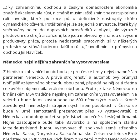
„Díky zahraničnímu obchodu a českým domácnostem ekonomika
značně akcelerovala růst, nicméně musím ještě zmínit nezastupitelnou
roli investic, které po roce půstu definitivně nastoupily dráhu
dynamického oživení. Potěšitelné je, že se jedná o investice, které byly
směrovány nejen do dopravních prostředků a obydlí, ale výrazně
především do strojů a zařízení, kde jsou motivovány snahou o zvýšení
produktivity práce, protože nedostatek pracovních sil v některých
profesích se stává bariérou dalšího růstu,“ uvedl ministr průmyslu a
obchodu Jiří Havlíček.
Německo nejsilnějším zahraničním vystavovatelem
Z hlediska zahraničního obchodu je pro české firmy nejvýznamnějším
partnerem Německo. A právě strojírenství a automobilový průmysl
tvoří pilíř vzájemného obchodu obou zemí, připadá na něj celá třetina
celkového objemu bilaterálního obchodu. Proto je také Německo na
brněnském MSV tradičně nejsilnějším zahraničním vystavovatelem. Na
veletrhu bude letos zastoupeno na 600 německých značek. Kromě
zavedených německých strojírenských firem působících v Česku se
bude v Brně samostatně prezentovat přes 70 vystavovatelů z
Německa a obdobný počet se představí společně s českými firmami.
Hojně zastoupené bude také Bavorsko a na společném stánku
Mitteldeutschland budou vystavovat tři spolkové země středního
Německa: Sasko, Durynsko a Sasko-Anhaltsko. Celkem se letos v Brně
představí na 1630 vystavujících firem z 29 zemí, z toho téměř polovina