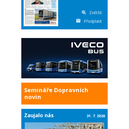
Zvětšit
Předplatit
Semináře Dopravních
novin
Zaujalo nás
31. 7. 2026