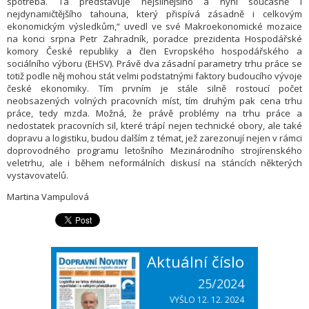
spotřeba. Ta představuje nejsilnějšího a nyní současně i
nejdynamičtějšího tahouna, který přispívá zásadně i celkovým
ekonomickým výsledkům,“ uvedl ve své Makroekonomické mozaice
na konci srpna Petr Zahradník, poradce prezidenta Hospodářské
komory České republiky a člen Evropského hospodářského a
sociálního výboru (EHSV). Právě dva zásadní parametry trhu práce se
totiž podle něj mohou stát velmi podstatnými faktory budoucího vývoje
české ekonomiky. Tím prvním je stále silně rostoucí počet
neobsazených volných pracovních míst, tím druhým pak cena trhu
práce, tedy mzda. Možná, že právě problémy na trhu práce a
nedostatek pracovních sil, které trápí nejen technické obory, ale také
dopravu a logistiku, budou dalším z témat, jež zarezonují nejen v rámci
doprovodného programu letošního Mezinárodního strojírenského
veletrhu, ale i během neformálních diskusí na stáncích některých
vystavovatelů.
Martina Vampulová
Aktuální číslo
25/2024
VYŠLO 12. 12. 2024