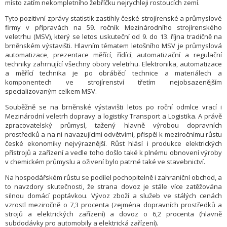
místo zatím nekompletního žebříčku nejrychleji rostoucích zemí.
Tyto pozitivní zprávy statistik zastihly české strojírenské a průmyslové
firmy v přípravách na 59. ročník Mezinárodního strojírenského
veletrhu (MSV), který se letos uskuteční od 9. do 13. října tradičně na
brněnském výstavišti. Hlavním tématem letošního MSV je průmyslová
automatizace, prezentace měřící, řídící, automatizační a regulační
techniky zahrnující všechny obory veletrhu. Elektronika, automatizace
a měřící technika je po obráběcí technice a materiálech a
komponentech ve strojírenství třetím nejobsazenějším
specializovaným celkem MSV.
Souběžně se na brněnské výstavišti letos po roční odmlce vrací i
Mezinárodní veletrh dopravy a logistiky Transport a Logistika. A právě
zpracovatelský průmysl, tažený hlavně výrobou dopravních
prostředků a na ni navazujícími odvětvími, přispěl k meziročnímu růstu
české ekonomiky nejvýraznější. Růst hlásí i produkce elektrických
přístrojů a zařízení a vedle toho došlo také k plnému obnovení výroby
v chemickém průmyslu a oživení bylo patrné také ve stavebnictví.
Na hospodářském růstu se podílel pochopitelně i zahraniční obchod, a
to navzdory skutečnosti, že strana dovoz je stále více zatěžována
silnou domácí poptávkou. Vývoz zboží a služeb ve stálých cenách
vzrostl meziročně o 7,3 procenta (zejména dopravních prostředků a
strojů a elektrických zařízení) a dovoz o 6,2 procenta (hlavně
subdodávky pro automobily a elektrická zařízení).