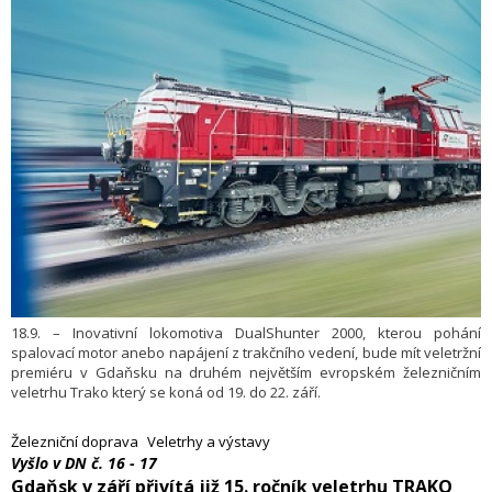
18.9. – Inovativní lokomotiva DualShunter 2000, kterou pohání
spalovací motor anebo napájení z trakčního vedení, bude mít veletržní
premiéru v Gdaňsku na druhém největším evropském železničním
veletrhu Trako který se koná od 19. do 22. září.
Železniční doprava
Veletrhy a výstavy
Vyšlo v DN č. 16 - 17
​Gdaňsk v září přivítá již 15. ročník veletrhu TRAKO