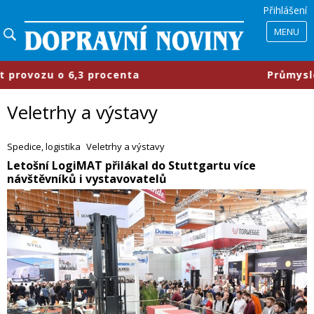
Přihlášení
MENU
ta
​Průmyslové parky se mění, fir
Veletrhy a výstavy
Spedice, logistika
Veletrhy a výstavy
​Letošní LogiMAT přilákal do Stuttgartu více
návštěvníků i vystavovatelů