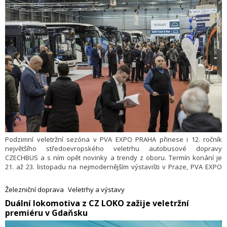
Podzimní veletržní sezóna v PVA EXPO PRAHA přinese i 12. ročník
největšího středoevropského veletrhu autobusové dopravy
CZECHBUS a s ním opět novinky a trendy z oboru. Termín konání je
21. až 23. listopadu na nejmodernějším výstavišti v Praze, PVA EXPO
PRAHA v Letňanech. Oficiálními vozy veletrhu jsou automobily
značky FORD.
Železniční doprava
Veletrhy a výstavy
​Duální lokomotiva z CZ LOKO zažije veletržní
premiéru v Gdaňsku