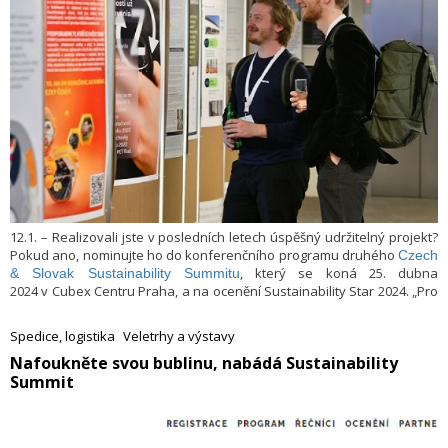
12.1. – Realizovali jste v posledních letech úspěšný udržitelný projekt?
Pokud ano, nominujte ho do konferenčního programu druhého
Czech
, který se koná 25. dubna
& Slovak Sustainability Summitu
2024 v Cubex Centru Praha, a na ocenění Sustainability Star 2024. „Pro
svůj projekt i společnost získáte zasloužené uznání a obrovskou
publicitu. Můžete také inspirovat ostatní k realizaci vlastních
Spedice, logistika
Veletrhy a výstavy
udržitelných cílů. A dostanete důležitou zpětnou vazbu od předních
​Nafoukněte svou bublinu, nabádá Sustainability
vědců, kteří projekty hodnotí,“ vyjmenovala benefity Kateřina
Summit
Osterrothová, programová ředitelka Sustainability Summitu. Přihlášku
lze podat do 31. ledna 2024, a to zdarma a bez závazků. Nominační
formulář je k dispozici zde:
https://www.sustainabilitysummit.cz/…ka-
projektu/
.