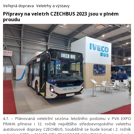
je to najsilnejšia ekonomika krajín V4, práve tu sa naša skupina
Veřejná doprava
Veletrhy a výstavy
zásadným spôsobom postarala o stabilizáciu dopravcov na
​Přípravy na veletrh CZECHBUS 2023 jsou v plném
železničnej sieti. Navyše, odborné výstavy akou TRAKO je, vnímame
proudu
ako ideálny priestor na vedenie odbornej diskusie a tiež vzájomné
inšpirovanie sa,“ povedal Ľubomír Loy, člen predstavenstva BUDAMAR
LOGISTICS.
4.7. – Plánovaná veletržní sezóna letošního podzimu v PVA EXPO
PRAHA přinese i 12. ročník největšího středoevropského veletrhu
autobusové dopravy CZECHBUS. Souběžně se bude konat i 2. ročník