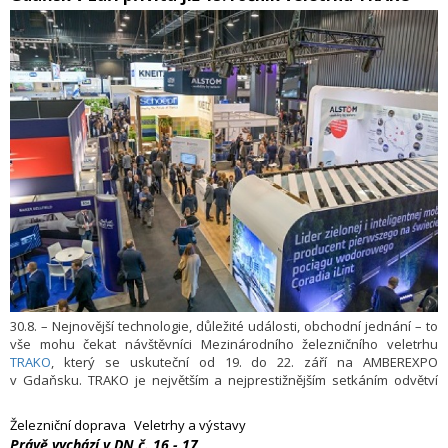
30.8. – Nejnovější technologie, důležité události, obchodní jednání – to
vše mohu čekat návštěvníci Mezinárodního železničního veletrhu
TRAKO
, který se uskuteční od 19. do 22. září na AMBEREXPO
v Gdaňsku. TRAKO je největším a nejprestižnějším setkáním odvětví
železniční dopravy v Polsku a druhým největším v Evropě. Poskytuje
také vynikající příležitost k výměně zkušeností a setkání v rámci oboru.
Železniční doprava
Veletrhy a výstavy
​Právě vychází v DN č. 16 - 17