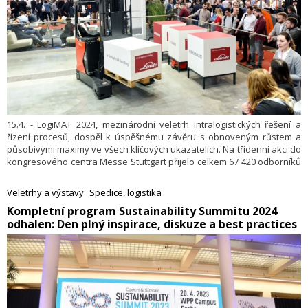
15.4. - LogiMAT 2024, mezinárodní veletrh intralogistických řešení a
řízení procesů, dospěl k úspěšnému závěru s obnoveným růstem a
působivými maximy ve všech klíčových ukazatelích. Na třídenní akci do
kongresového centra Messe Stuttgart přijelo celkem 67 420 odborníků
z oboru (+8,1 procenta). Na ně čekalo 1 610 vystavovatelů
(+6 procenta), kteří představili své nejnovější produkty a řešení, včetně
Veletrhy a výstavy
Spedice, logistika
více než 120 inovativních produktových premiér.
Kompletní program Sustainability Summitu 2024
odhalen: Den plný inspirace, diskuze a best practices