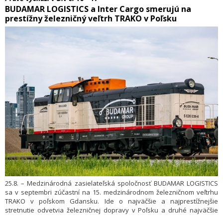
BUDAMAR LOGISTICS a Inter Cargo smerujú na
prestížny železničný veľtrh TRAKO v Poľsku
25.8. – Medzinárodná zasielateľská spoločnosť BUDAMAR LOGISTICS
sa v septembri zúčastní na 15. medzinárodnom železničnom veľtrhu
TRAKO v poľskom Gdansku. Ide o najväčšie a najprestížnejšie
stretnutie odvetvia železničnej dopravy v Poľsku a druhé najväčšie
v Európe. „Poľsko je pre nás jedným z kľúčových trhov. Okrem toho, že