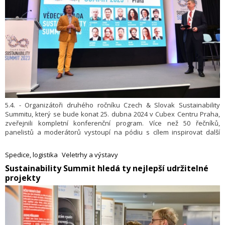
5.4. - Organizátoři druhého ročníku Czech & Slovak Sustainability
Summitu, který se bude konat 25. dubna 2024 v Cubex Centru Praha,
zveřejnili kompletní konferenční program. Více než 50 řečníků,
panelistů a moderátorů vystoupí na pódiu s cílem inspirovat další
odborníky na udržitelnost, sdílet osvědčené postupy v oblasti
udržitelnosti nebo podporovat diskuzi.
Cíl všech zúčastněných je
Spedice, logistika
Veletrhy a výstavy
stejný
– podpořit zavedení udržitelných principů na českém a
​Sustainability Summit hledá ty nejlepší udržitelné
slovenském trhu.
projekty