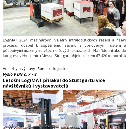
LogiMAT 2024, mezinárodní veletrh intralogistických řešení a řízení
procesů, dospěl k úspěšnému závěru s obnoveným růstem a
působivými maximy ve všech klíčových ukazatelích. Na třídenní akci do
kongresového centra Messe Stuttgart přijelo celkem 67 420 odborníků
z oboru (+8,1 procenta). Na ně čekalo 1 610 vystavovatelů
(+6 procenta), kteří představili své nejnovější produkty a řešení, včetně
Veletrhy a výstavy
Spedice, logistika
více než 120 inovativních produktových premiér.
Vyšlo v DN č. 7 - 8
Letošní LogiMAT přilákal do Stuttgartu více
návštěvníků i vystavovatelů