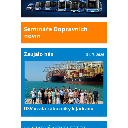
Semináře Dopravních
novin
Zaujalo nás
31. 7. 2026
DSV vzala zákazníky k Jadranu