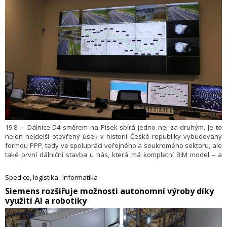
19.8. – Dálnice D4 směrem na Písek sbírá jedno nej za druhým. Je to
nejen nejdelší otevřený úsek v historii České republiky vybudovaný
formou PPP, tedy ve spolupráci veřejného a soukromého sektoru, ale
také první dálniční stavba u nás, která má kompletní BIM model – a
navíc plně „oživený“. Díky platformě ViiDA od společnosti VARS Brno
vzniklo vůbec první digitální dvojče dálnice v Česku.
Spedice, logistika
Informatika
Siemens rozšiřuje možnosti autonomní výroby díky
využití AI a robotiky