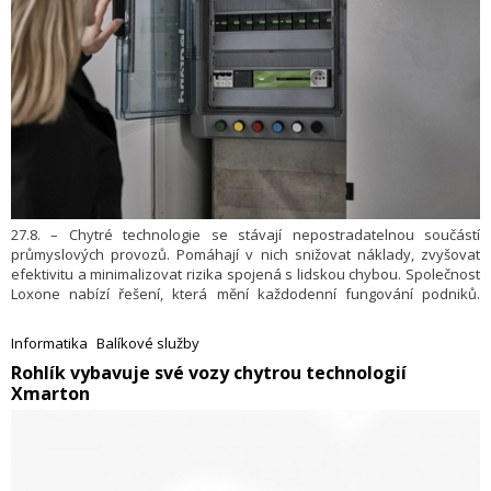
27.8. – Chytré technologie se stávají nepostradatelnou součástí
průmyslových provozů. Pomáhají v nich snižovat náklady, zvyšovat
efektivitu a minimalizovat rizika spojená s lidskou chybou. Společnost
Loxone nabízí řešení, která mění každodenní fungování podniků.
Příkladem jsou skladové prostory společnosti Linaplast nebo výrobní
provoz Dobšických těstovin. Moderní technologie zde přinášejí nejen
Informatika
Balíkové služby
výrazné úspory, ale také klíčovou konkurenční výhodu.
​Rohlík vybavuje své vozy chytrou technologií
Xmarton