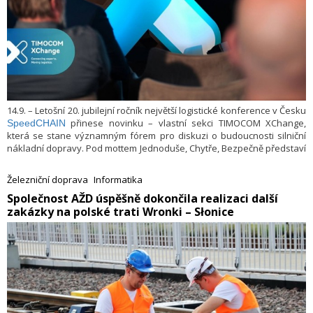
14.9. – Letošní 20. jubilejní ročník největší logistické konference v Česku
přinese novinku – vlastní sekci TIMOCOM XChange,
SpeedCHAIN
která se stane významným fórem pro diskuzi o budoucnosti silniční
nákladní dopravy. Pod mottem Jednoduše, Chytře, Bezpečně představí
tento poskytovatel jedné z největších přepravních sítí v Evropě
komplexní pohled na klíčová témata, která aktuálně řeší celý
Železniční doprava
Informatika
logistický trh.
​Společnost AŽD úspěšně dokončila realizaci další
zakázky na polské trati Wronki – Słonice