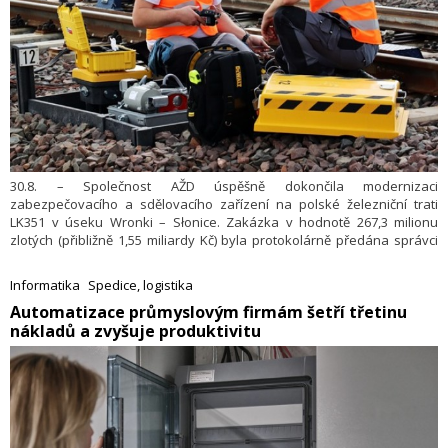
30.8. – Společnost AŽD úspěšně dokončila modernizaci
zabezpečovacího a sdělovacího zařízení na polské železniční trati
LK351 v úseku Wronki – Słonice. Zakázka v hodnotě 267,3 milionu
zlotých (přibližně 1,55 miliardy Kč) byla protokolárně předána správci
infrastruktury PKP PLK S.A.
Informatika
Spedice, logistika
​Automatizace průmyslovým firmám šetří třetinu
nákladů a zvyšuje produktivitu