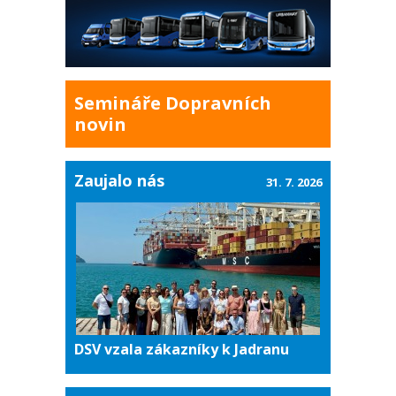
Semináře Dopravních
novin
Zaujalo nás
31. 7. 2026
DSV vzala zákazníky k Jadranu