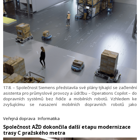
17.8. – Společnost Siemens představila své plány týkající se začlenění
asistenta pro průmyslové provozy a údržbu – Operations Copilot – do
dopravních systémů bez řidiče a mobilních robotů. Vzhledem ke
zvyšujícímu se nasazení mobilních dopravních robotů jako
autonomních asistentů podporovaných umělou inteligencí (AI) bude
Operations Copilot fungovat pro člověka-operátora jako uživatelské
Veřejná doprava
Informatika
rozhraní. Uživatelům tak umožní provádět konfigurace autonomních
​Společnost AŽD dokončila další etapu modernizace
mobilních robotů (AMR) a automaticky řízených vozíků (AGV) a
trasy C pražského metra
přidělovat jim úlohy, jako je například přeprava materiálu a zboží ve
výrobním provozu. Jedná se o další významný krok směrem