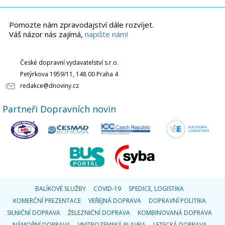
Pomozte nám zpravodajství dále rozvíjet.
Váš názor nás zajímá,
napište nám!
České dopravní vydavatelství s.r.o.
Petýrkova 1959/11, 148 00 Praha 4
redakce@dnoviny.cz
Partneři Dopravních novin
BALÍKOVÉ SLUŽBY
COVID-19
SPEDICE, LOGISTIKA
KOMERČNÍ PREZENTACE
VEŘEJNÁ DOPRAVA
DOPRAVNÍ POLITIKA
SILNIČNÍ DOPRAVA
ŽELEZNIČNÍ DOPRAVA
KOMBINOVANÁ DOPRAVA
NÁMOŘNÍ DOPRAVA
VNITROZEMSKÁ PLAVBA
LETECKÁ DOPRAVA