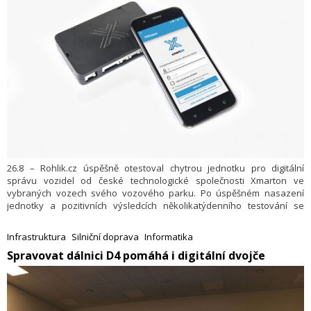
26.8 – Rohlik.cz úspěšně otestoval chytrou jednotku pro digitální
správu vozidel od české technologické společnosti Xmarton ve
vybraných vozech svého vozového parku. Po úspěšném nasazení
jednotky a pozitivních výsledcích několikatýdenního testování se
Rohlik.cz rozhodl rozšířit pilotní provoz s několika vozidly na menší
flotilu vozidel do dlouhodobého testovacího provozu.
Infrastruktura
Silniční doprava
Informatika
​Spravovat dálnici D4 pomáhá i digitální dvojče