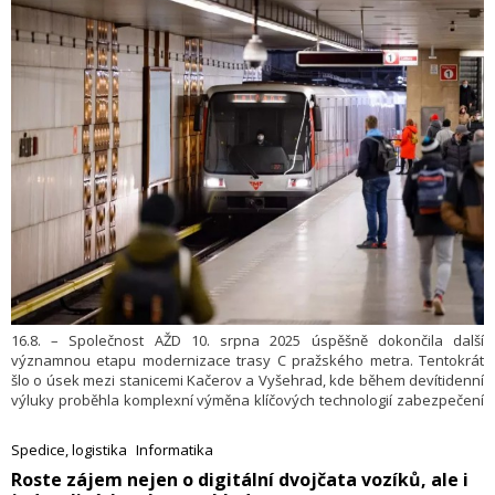
k rozsáhlejší automatizaci automatizovaných továrenských provozů
s využitím generativní umělé inteligence.
16.8. – Společnost AŽD 10. srpna 2025 úspěšně dokončila další
významnou etapu modernizace trasy C pražského metra. Tentokrát
šlo o úsek mezi stanicemi Kačerov a Vyšehrad, kde během devítidenní
výluky proběhla komplexní výměna klíčových technologií zabezpečení
provozu. Modernizace byla nezbytná kvůli stáří původní reléové
technologie, která metru sloužila více než 50 let.
Spedice, logistika
Informatika
​Roste zájem nejen o digitální dvojčata vozíků, ale i