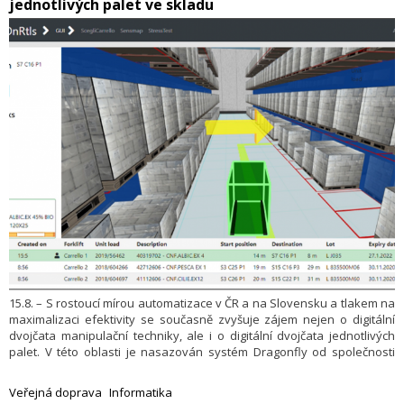
jednotlivých palet ve skladu
15.8. – S rostoucí mírou automatizace v ČR a na Slovensku a tlakem na
maximalizaci efektivity se současně zvyšuje zájem nejen o digitální
dvojčata manipulační techniky, ale i o digitální dvojčata jednotlivých
palet. V této oblasti je nasazován systém Dragonfly od společnosti
Intralog Services, díky jehož implementaci mohou firmy zvýšit
efektivitu využití manipulační techniky a tím dokonce snížit její počet.
Veřejná doprava
Informatika
Dragonfly je modulární řešení pro lokalizaci, kontrolu, řízení, navigaci a