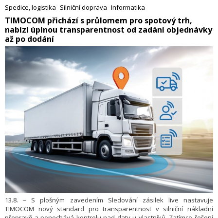
včetně plánovaného Terminálu 5. Zakázka navazuje na úspěšné
Spedice, logistika
Silniční doprava
Informatika
dodání zabezpečovacího systému pro čtvrtou etapu linky TEL, která
​TIMOCOM přichází s průlomem pro spotový trh,
byla uvedena do provozu v červnu 2024, a posiluje dlouholeté
nabízí úplnou transparentnost od zadání objednávky
působení společnosti Alstom v Singapuru.
až po dodání
13.8. – S plošným zavedením Sledování zásilek live nastavuje
TIMOCOM nový standard pro transparentnost v silniční nákladní
přepravě a ponechává kontrolu nad daty u vlastníků. Zatímco řešení