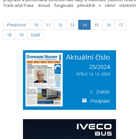
Track-and-Trace dosud fungovala převážně v rámci vlastních
vozových parků a systémů kusových zásilek se stálou sítí, nyní
TIMOCOM poprvé umožňuje bezproblémové sledování zásilek,
zejména na volatilním spotovém trhu pro přepravu celovozových (FTL)
Předchozí
10
11
12
13
14
15
16
17
a kusových (LTL) zásilek.
18
19
Další
Aktuální číslo
25/2024
VYŠLO 12. 12. 2024
Zvětšit
Předplatit