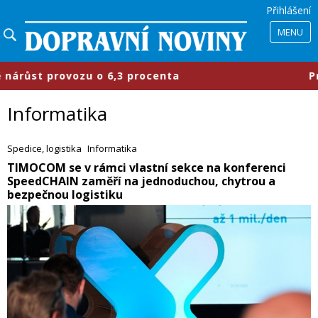
Přihlášení
MENU
 procenta
​Průmyslové parky se měn
Informatika
Spedice, logistika
Informatika
​TIMOCOM se v rámci vlastní sekce na konferenci
SpeedCHAIN zaměří na jednoduchou, chytrou a
bezpečnou logistiku