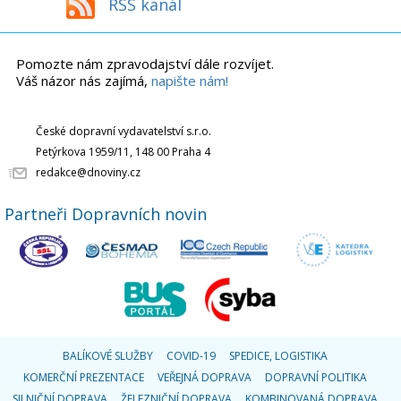
RSS kanál
Pomozte nám zpravodajství dále rozvíjet.
Váš názor nás zajímá,
napište nám!
České dopravní vydavatelství s.r.o.
Petýrkova 1959/11, 148 00 Praha 4
redakce@dnoviny.cz
Partneři Dopravních novin
BALÍKOVÉ SLUŽBY
COVID-19
SPEDICE, LOGISTIKA
KOMERČNÍ PREZENTACE
VEŘEJNÁ DOPRAVA
DOPRAVNÍ POLITIKA
SILNIČNÍ DOPRAVA
ŽELEZNIČNÍ DOPRAVA
KOMBINOVANÁ DOPRAVA