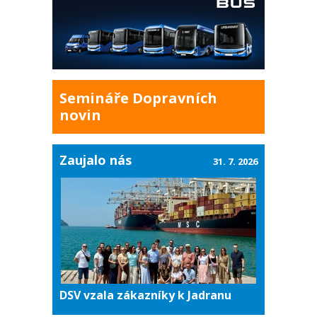
Semináře Dopravních
novin
Zaujalo nás
31. 7. 2026
DSV vzala zákazníky k Jadranu