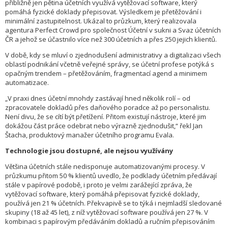
přibližně jen pětina účetních využívá vytěžovací software, který
pomáhá fyzické doklady přepisovat. Výsledkem je přetěžování i
minimální zastupitelnost. Ukázal to průzkum, který realizovala
agentura Perfect Crowd pro společnost Účetní v sukni a Svaz účetních
ČR a jehož se účastnilo více než 300 účetních a přes 250 jejich klientů.
V době, kdy se mluví o zjednodušení administrativy a digitalizaci všech
oblastí podnikání včetně veřejné správy, se účetní profese potýká s
opačným trendem – přetěžováním, fragmentací agend a minimem
automatizace.
„V praxi dnes účetní mnohdy zastávají hned několik rolí – od
zpracovatele dokladů přes daňového poradce až po personalistu.
Není divu, že se cítí být přetížení. Přitom existují nástroje, které jim
dokážou část práce odebrat nebo výrazně zjednodušit,“ řekl Jan
Štacha, produktový manažer účetního programu Evala.
Technologie jsou dostupné, ale nejsou využívány
Většina účetních stále nedisponuje automatizovanými procesy. V
průzkumu přitom 50 % klientů uvedlo, že podklady účetním předávají
stále v papírové podobě, i proto je velmi zarážející zpráva, že
vytěžovací software, který pomáhá přepisovat fyzické doklady,
používá jen 21 % účetních. Překvapivě se to týká i nejmladší sledované
skupiny (18 až 45 let), z níž vytěžovací software používá jen 27 %. V
kombinaci s papírovým předáváním dokladů a ručním přepisováním