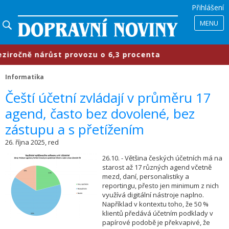
Přihlášení
MENU
čně nárůst provozu o 6,3 procenta
Informatika
Čeští účetní zvládají v průměru 17
agend, často bez dovolené, bez
zástupu a s přetížením
26. října 2025, red
26.10. - Většina českých účetních má na
starost až 17 různých agend včetně
mezd, daní, personalistiky a
reportingu, přesto jen minimum z nich
využívá digitální nástroje naplno.
Například v kontextu toho, že 50 %
klientů předává účetním podklady v
papírové podobě je překvapivé, že