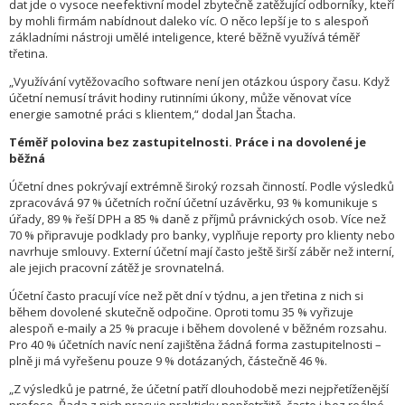
dat jde o vysoce neefektivní model zbytečně zatěžující odborníky, kteří
by mohli firmám nabídnout daleko víc. O něco lepší je to s alespoň
základními nástroji umělé inteligence, které běžně využívá téměř
třetina.
„Využívání vytěžovacího software není jen otázkou úspory času. Když
účetní nemusí trávit hodiny rutinními úkony, může věnovat více
energie samotné práci s klientem,“ dodal Jan Štacha.
Téměř polovina bez zastupitelnosti. Práce i na dovolené je
běžná
Účetní dnes pokrývají extrémně široký rozsah činností. Podle výsledků
zpracovává 97 % účetních roční účetní uzávěrku, 93 % komunikuje s
úřady, 89 % řeší DPH a 85 % daně z příjmů právnických osob. Více než
70 % připravuje podklady pro banky, vyplňuje reporty pro klienty nebo
navrhuje smlouvy. Externí účetní mají často ještě širší záběr než interní,
ale jejich pracovní zátěž je srovnatelná.
Účetní často pracují více než pět dní v týdnu, a jen třetina z nich si
během dovolené skutečně odpočine. Oproti tomu 35 % vyřizuje
alespoň e-maily a 25 % pracuje i během dovolené v běžném rozsahu.
Pro 40 % účetních navíc není zajištěna žádná forma zastupitelnosti –
plně ji má vyřešenu pouze 9 % dotázaných, částečně 46 %.
„Z výsledků je patrné, že účetní patří dlouhodobě mezi nejpřetíženější