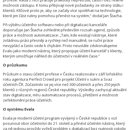
profese. Řada z nich pracuje prakticky nepřetržitě, často i bez reálné
možnosti zástupu. K tomu přibývají nové požadavky ze strany státu i
klientů. Klíčové proto je, aby se začaly více spoléhat na technologie,
které jim část rutiny pomohou přenést na systém,“ dodal Jan Štacha.
Při výběru účetního softwaru nebo při digitalizaci kanceláře
doporučuje Jan Štacha zohlednit především rozsah agend, způsob
práce a možnosti automatizace: „Tam, kde existují nástroje, které
zvládnou práci přesněji a rychleji než manuálně, se ruční práce
nevyplácí a často vede k chybám. Proto neustále zdokonalujeme
Evalu jako moderní nástroj, který propojuje účetní kancelář s klienty,
kterým umožňuje náhled do účetnictví v reálném čase.”
O průzkumu
Průzkum o stavu účetní profese v Česku realizovala v září loňského
roku agentura Perfect Crowd pro projekt Účetní v sukni a Svaz
účetních ČR. Zúčastnilo se jej více než 300 účetních a přes 250 jejich
klientů z různých regionů České republiky. Výsledky zachycují aktuální
stav digitalizace, míru automatizace procesů, přetížení a možnosti
zefektivnění práce účetních.
O systému Evala
Evala je moderní účetní program vyvíjený v České republice s vizí
posunout obor účetnictví do 21. století a přinést účetním nástroj, který
za ně jednou provždy vyřeší problém s digitalizací bez nutnosti cokoliv