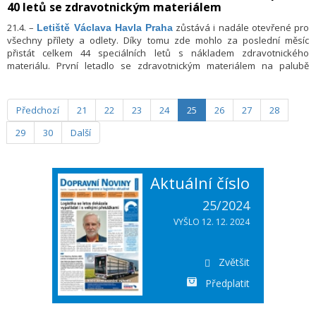
40 letů se zdravotnickým materiálem
21.4. –
zůstává i nadále otevřené pro
Letiště Václava Havla Praha
všechny přílety a odlety. Díky tomu zde mohlo za poslední měsíc
přistát celkem 44 speciálních letů s nákladem zdravotnického
materiálu. První letadlo se zdravotnickým materiálem na palubě
přistálo v Praze v pátek 20. března. Do České republiky se tak dostalo
až 1200 tun zdravotnické pomoci. Celkový objem odbaveného nákladu
na cargo letech, včetně pravidelných nákladních linek, tím na
Předchozí
21
22
23
24
25
26
27
28
pražském letišti za sledované období meziročně vzrostl o 26,5 %.
29
30
Další
Aktuální číslo
25/2024
VYŠLO 12. 12. 2024
Zvětšit
Předplatit