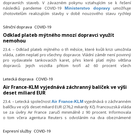
dopravních staveb. V závazném pokynu vztahujícím se k řešení
následků pandemie COVID-19
umožňuje
Ministerstvo dopravy
zhotovitelům realizujícím stavby v době nouzového stavu rychleji
získat finanční kompenzaci za ztížené podmínky, než je tomu podle
stávajících smluvních podmínek.
Silniční doprava
COVID-19
​Odklad plateb mýtného mnozí dopravci využít
nemohou
23.4. – Odklad plateb mýtného o tři měsíce, které kvůli krizi umožnila
vláda, zatím neplatí pro všechny dopravce. Vládní záměr není povinný
pro vydavatele tankovacích karet, přes které platí mýto většina
dopravců. Jejich vozidla přitom tvoří až 60 procent všech
zaregistrovaných aut. Správce mýta společnost
proto nyní
CzechToll
jedná s vydavateli o dodatcích ke smlouvám, jasno by mělo být do
Letecká doprava
COVID-19
konce dubna. Uvedl to mluvčí CzechTollu Miroslav Beneš.
​Air France-KLM vyjednává záchranný balíček ve výši
Provozovatelé tankovacích karet označují vládní záměr za technicky
deset miliard EUR
nedořešený. Obávají se, že na ně mohou přejít finanční potíže
dopravců.
23.4. – Letecká společnost
vyjednává o záchranném
Air France-KLM
balíčku ve výši deset miliard EUR (276,2 miliardy Kč). Francouzská vláda
se za úvěry Air France zaručí minimálně z 90 procent. Informovala
o tom včera agentura Reuters s odvoláním na dva obeznámené
zdroje. Zástupci francouzsko-nizozemských aerolinek a
francouzského ministerstva financí se k věci odmítli vyjádřit.
Expresní služby
COVID-19