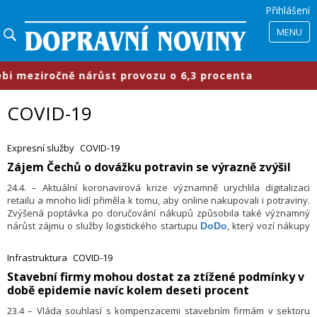
Přihlášení
MENU
 meziročně nárůst provozu o 6,3 procenta
COVID-19
Expresní služby
COVID-19
​Zájem Čechů o dovážku potravin se výrazně zvýšil
24.4. – Aktuální koronavirová krize významně urychlila digitalizaci
retailu a mnoho lidí přiměla k tomu, aby online nakupovali i potraviny.
Zvýšená poptávka po doručování nákupů způsobila také významný
nárůst zájmu o služby logistického startupu
, který vozí nákupy
DoDo
pro Košík, Rohlík i TESCO; v březnu lidem dovezl o polovinu
nákupů více.
Infrastruktura
COVID-19
​Stavební firmy mohou dostat za ztížené podmínky v
době epidemie navíc kolem deseti procent
23.4 – Vláda souhlasí s kompenzacemi stavebním firmám v sektoru