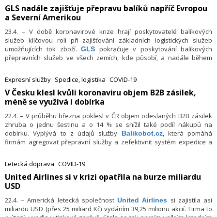
​GLS nadále zajišťuje přepravu balíků napříč Evropou
a Severní Amerikou
23.4. – V době koronavirové krize hrají poskytovatelé balíkových
služeb klíčovou roli při zajišťování základních logistických služeb
umožňujících tok zboží.
pokračuje v poskytování balíkových
GLS
přepravních služeb ve všech zemích, kde působí, a nadále během
tohoto kritického období spojuje lidi v Evropě a Severní Americe.
Expresní služby
Spedice, logistika
COVID-19
​V Česku klesl kvůli koronaviru objem B2B zásilek,
méně se využívá i dobírka
22.4. – V průběhu března poklesl v ČR objem odeslaných B2B zásilek
zhruba o jednu šestinu a o 14 % se snížil také podíl nákupů na
dobírku. Vyplývá to z údajů služby
, která pomáhá
Balikobot.cz
firmám agregovat přepravní služby a zefektivnit systém expedice a
sledování zásilek.
Letecká doprava
COVID-19
​United Airlines si v krizi opatřila na burze miliardu
USD
22.4. – Americká letecká společnost
si zajistila asi
United Airlines
miliardu USD (přes 25 miliard Kč) vydáním 39,25 milionu akcií. Firma to