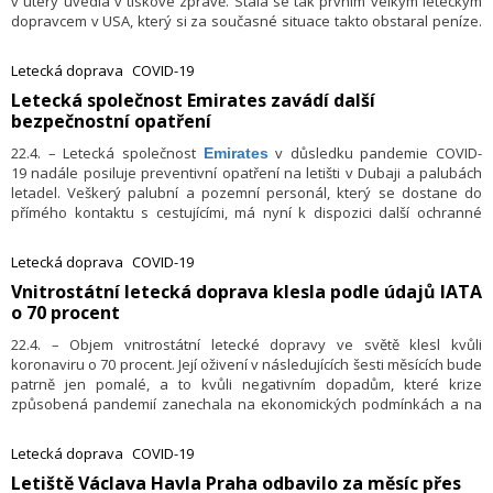
v úterý uvedla v tiskové zprávě. Stala se tak prvním velkým leteckým
dopravcem v USA, který si za současné situace takto obstaral peníze.
Světové aerolinky jsou od začátku pandemie pod velkým tlakem –
kvůli drastickému poklesu poptávky a leteckým omezením musejí
Letecká doprava
COVID-19
jejich stroje zůstat na zemi a některé už i propouštějí.*
​Letecká společnost Emirates zavádí další
bezpečnostní opatření
22.4. – Letecká společnost
v důsledku pandemie COVID-
Emirates
19 nadále posiluje preventivní opatření na letišti v Dubaji a palubách
letadel. Veškerý palubní a pozemní personál, který se dostane do
přímého kontaktu s cestujícími, má nyní k dispozici další ochranné
pomůcky. Kromě již zavedených ochranných masek a rukavic je
personál také nově vybaven jednorázovým ochranným oděvem a
Letecká doprava
COVID-19
obličejovým štítem.
​Vnitrostátní letecká doprava klesla podle údajů IATA
o 70 procent
22.4. – Objem vnitrostátní letecké dopravy ve světě klesl kvůli
koronaviru o 70 procent. Její oživení v následujících šesti měsících bude
patrně jen pomalé, a to kvůli negativním dopadům, které krize
způsobená pandemií zanechala na ekonomických podmínkách a na
spotřebitelích. Uvedlo to Mezinárodní sdružení pro leteckou dopravu
(
).
IATA
Letecká doprava
COVID-19
​Letiště Václava Havla Praha odbavilo za měsíc přes