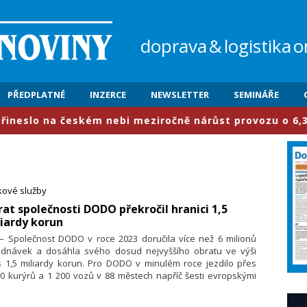
doprava
&
logistika
o
PŘEDPLATNÉ
INZERCE
NEWSLETTER
SEMINÁŘE
 na českém nebi meziročně nárůst provozu o 6,3 procent
kové služby
rat společnosti DODO překročil hranici 1,5
iardy korun
 – Společnost DODO v roce 2023 doručila více než 6 milionů
ednávek a dosáhla svého dosud nejvyššího obratu ve výši
s 1,5 miliardy korun. Pro DODO v minulém roce jezdilo přes
0 kurýrů a 1 200 vozů v 88 městech napříč šesti evropskými
ěmi. Firmě se v loňském roce podařilo úspěšně etablovat na
eckém a rakouském trhu a vybudovat silný management pro