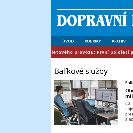
ÚVOD
RUBRIKY
ARCHIV
​Řízení letového provozu: První pololetí přineslo
Balíkové služby
Balí
​Ob
mil
6.2.
obj
pře
2 60
zem
něm