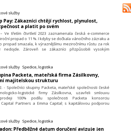
tailovém segmentu i posun B2B služeb.
kové služby
ip Pay: Zákazníci chtějí rychlost, plynulost,
pečnost a platit po svém
. – Ve třetím čtvrtletí 2023 zaznamenala česká e-commerce
roční propad o 11 %. I kdyby se dočkala vánočního zázraku a
to propad smazala, k výraznějšímu meziročnímu růstu za rok
3 nedojde. Zároveň se zákazníci přizpůsobili vysokým
otním nákladům a mají některé nové potřeby, kterým musí
odníci jít naproti, chtějí-li uspět. Prim hraje stále cena,
azníci jsou ale nyní náročnější i na služby, zabezpečení a
kové služby
Spedice, logistika
vace. Obchodníci se proto více zaměřují na klíčový moment
pina Packeta, mateřská firma Zásilkovny,
ého nákupu – placení. Skip Pay přináší ty nejzásadnější
í majitelskou strukturu
ební trendy pro rok 2024.
2. -
Společníci skupiny Packeta, mateřské společnosti české
hnologicko-logistické firmy Zásilkovna, uzavřeli smlouvu
rodeji 100% podílu společnosti Packeta konsorciu
C
Capital Par­tners a Emma Capital; s kapitálovou podporou
. Transakce podléhá souhlasu příslušných regulačních
ánů a její uzavření se očekává v první polovině roku
4. Podmínky transakce jsou důvěrné. Skupina Packeta je
kové služby
Spedice, logistika
uhodobě zisková a v letošním roce dosáhne obratu
ladon: Předběžné datum doručení avizuje jen
 miliardy ko­run.