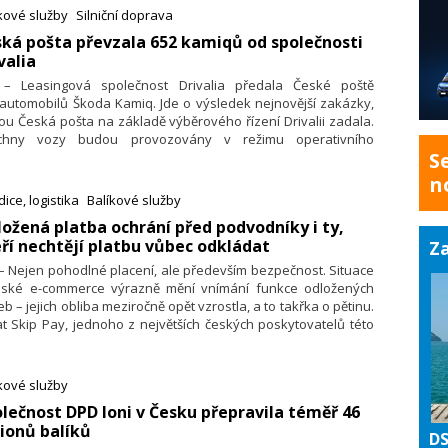
ý DACH region. V segmentu online potravin se DODO stalo
kové služby
Silniční doprava
yužívanějším rozvozcem v Evropě.
ská pošta převzala 652 kamiqů od společnosti
valia
. – Leasingová společnost Drivalia předala České poště
automobilů Škoda Kamiq. Jde o výsledek nejnovější zakázky,
ou Česká pošta na základě výběrového řízení Drivalii zadala.
chny vozy budou provozovány v režimu operativního
S
ingu. Auta mají jednotnou bílou barvu i stejnou motorizaci
TSI 81 kW Fresh. Pošta si je pronajala na 36 měsíců a počítá
n
růměrným předpokládaným ročním nájezdem 25 tisíc kilometrů
ice, logistika
Balíkové služby
jeden vůz. Předplacené služby zahrnují údržbu a předepsaný
ožená platba ochrání před podvodníky i ty,
is, komplexní pojištění, asistenční službu včetně nároku na
ří nechtějí platbu vůbec odkládat
Za
adní vozidlo či sezónní pneumatiky.
 – Nejen pohodlné placení, ale především bezpečnost. Situace
eské e-commerce výrazně mění vnímání funkce odložených
eb – jejich obliba meziročně opět vzrostla, a to takřka o pětinu.
t Skip Pay, jednoho z největších českých poskytovatelů této
by, vyplývá, že v průběhu Vánoc využívalo odloženou platbu
once až 47,5 % zákazníků i jako pojistku bezproblémového
upu. Pomohlo také to, že odložená platba začíná zajímat
kové služby
nší e-shopy, které si své jméno teprve budují: jejich zájem
olečnost DPD loni v Česku přepravila téměř 46
to službu podle dat Skip Pay meziročně stoupl až čtyřnásobně.
ionů balíků
DS