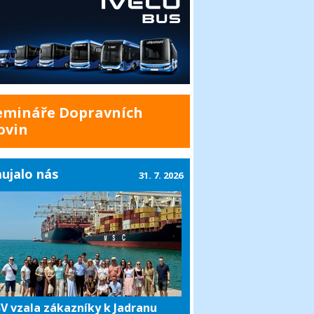
emináře Dopravních
ovin
ujalo nás
31. 7. 2026
V vzala zákazníky k Jadranu