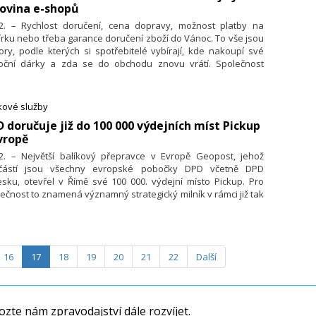
ovina e-shopů
12. – Rychlost doručení, cena dopravy, možnost platby na
rku nebo třeba garance doručení zboží do Vánoc. To vše jsou
ory, podle kterých si spotřebitelé vybírají, kde nakoupí své
oční dárky a zda se do obchodu znovu vrátí. Společnost
adon ve spolupráci s firmou Shopsys a Retino proto těsně
 Vánoci opět zrealizovala Velký test logistiky, ve kterém na
rku více než 200 e-shopů ukazuje, kde se pohybuje český
kové služby
stický standard. Z výsledků vyplývá například to, že pouze
D doručuje již do 100 000 výdejních míst Pickup
rocent e-shopů doručuje zboží do druhého dne od objednání,
vropě
to skloňovaný standard v podobě doručení D+1 tak v Česku
e není samozřejmostí.
12. – Největší balíkový přepravce v Evropě Geopost, jehož
částí jsou všechny evropské pobočky DPD včetně DPD
sku, otevřel v Římě své 100 000. výdejní místo Pickup. Pro
ečnost to znamená významný strategický milník v rámci již tak
né sítě neadresného doručování (tzv. “out of home”), jejíž
částí jsou nejen výdejní místa Pickup, ale i samoobslužné
kup Boxy. Všechna uvedená výdejní místa i boxy po celé
pě mohou využívat samozřejmě i všichni čeští zákazníci DPD.
16
17
18
19
20
21
22
Další
mezinárodním doručování je zcela stěžejní, že balíček putuje
celou dobu pod jednou značkou DPD a za hranicemi není
dán jinému přepravci. V Česku provozuje DPD již více než
0 výdejních míst a samoobslužných boxů, které patří mezi
opulárnější v Evropě.
zte nám zpravodajství dále rozvíjet.