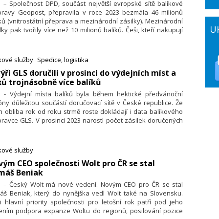
. – Společnost DPD, součást největší evropské sítě balíkové
pravy Geopost, přepravila v roce 2023 bezmála 46 milionů
ků (vnitrostátní přeprava a mezinárodní zásilky). Mezinárodní
U
lky pak tvořily více než 10 milionů balíků. Češi, kteří nakupují
ahraničních eshopech, si pak velmi oblíbili ty polské, kde činil
iroční nárůst 45 %. Největší meziroční změnu pak
namenala přeprava do samoobslužných boxů a výdejních
kové služby
Spedice, logistika
, do kterých bylo doručeno o 130 % více balíků. DPD otevřela
ýři GLS doručili v prosinci do výdejních míst a
 své zákazníky v Česku 250 nových DPD Pickup Boxů na
ů trojnásobně více balíků
ární pohon a téměř 1300 nových výdejních míst, která jsou
ástí největší celoevropské sítě výdejních míst Pickup (více než
1. - Výdejní místa balíků byla během hektické předvánoční
000 míst).
ny důležitou součástí doručovací sítě v České republice. Že
ch obliba rok od roku strmě roste dokládají i data balíkového
ravce GLS. V prosinci 2023 narostl počet zásilek doručených
výdejních míst ve srovnání se stejným obdobím v roce
2 o 136 %, do balíkomatů dokonce o 1567 %. Celkově jde
rojnásobný nárůst počtu balíků přepravených do výdejních
kové služby
t a boxů během prosince 2023. I přes nižší spotřebu
vým CEO společnosti Wolt pro ČR se stal
ácností a pokles segmentu e-commerce přepravila
máš Beniak
lečnost GLS o pětinu více balíků než před loňskými Vánoci.
pravce v letošním roce plánuje rozšíření počtu vlastních
1. – Český Wolt má nové vedení. Novým CEO pro ČR se stal
komatů, a to minimálně na dvojnásobek.
áš Beniak, který do nynějška vedl Wolt také na Slovensku.
 hlavní priority společnosti pro letošní rok patří pod jeho
ením podpora expanze Woltu do regionů, posilování pozice