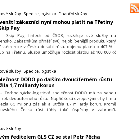
ástí této největší balíkové přepravní sítě v Evropě je také
á DPD, přináší finanční i nefinanční výsledky za rok 2024.
kové služby
Spedice, logistika
Finanční služby
ovenští zákazníci nyní mohou platit na Třetiny
Skip Pay
. – Skip Pay, fintech od ČSOB, rozšiřuje své služby na
ensko. Zákazníkům přináší svůj nejoblíbenější produkt, který
oňském roce v Česku dosáhl růstu objemu plateb o 407 % –
p na Třetinu. Služba umožňuje rozložit platbu až 100 000 Kč
ří bezúročných splátek. Vstup na slovenský trh je pro Skip Pay
ickým krokem – česká a slovenská e-commerce jsou úzce
pojené a mnoho obchodníků působí na obou trzích současně.
kové služby
Spedice, logistika
 Pay jim nyní nabízí možnost oslovit zákazníky komfortnějšími
olečnost DODO po dalším dvouciferném růstu
ebními možnostmi, aby nemuseli konkurovat jen cenou.
žila 1,7 miliardy korun
. – Technologicko-logistická společnost DODO má za sebou
í rok dvouciferného růstu. Napříč šesti evropskými trhy firma
ezla 6,5 milionu zásilek a utržila 1,7 miliardy korun. Kromě
ovského Česka růst táhly také úspěchy v zahraničí.
ěmecka se pro DODO stal již druhý nejsilnější trh a
ifikantně růst se daří také v Maďarsku, kde společnost začala
vážet nákupy pro jeden z největších obchodních řetězců
kové služby
an. V následujícím období chce DODO nejen nadále posilovat
vým ředitelem GLS CZ se stal Petr Pěcha
egmentu potravin, ale zároveň masivně rozšířit doručování