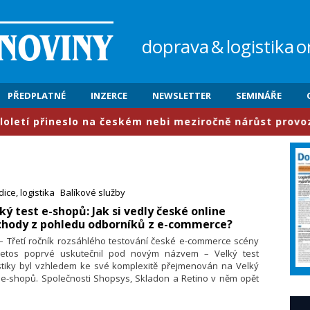
doprava
&
logistika
o
PŘEDPLATNÉ
INZERCE
NEWSLETTER
SEMINÁŘE
slo na českém nebi meziročně nárůst provozu o 6,3 proc
ice, logistika
Balíkové služby
lký test e-shopů: Jak si vedly české online
chody z pohledu odborníků z e-commerce?
 – Třetí ročník rozsáhlého testování české e-commerce scény
letos poprvé uskutečnil pod novým názvem – Velký test
istiky byl vzhledem ke své komplexitě přejmenován na Velký
 e-shopů. Společnosti Shopsys, Skladon a Retino v něm opět
růběhu vánoční špičky hodnotily standardy českých e-shopů,
ré zásadně ovlivňují zákaznickou zkušenost – uživatelskou