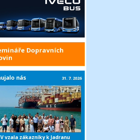
emináře Dopravních
ovin
ujalo nás
31. 7. 2026
V vzala zákazníky k Jadranu