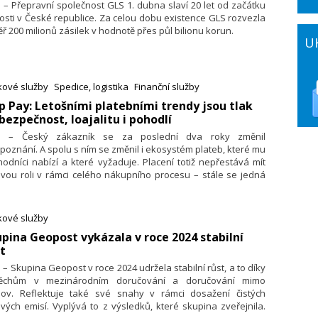
. – Přepravní společnost GLS 1. dubna slaví 20 let od začátku
osti v České republice. Za celou dobu existence GLS rozvezla
ř 200 milionů zásilek v hodnotě přes půl bilionu korun.
U
kové služby
Spedice, logistika
Finanční služby
ip Pay: Letošními platebními trendy jsou tlak
bezpečnost, loajalitu i pohodlí
3. – Český zákazník se za poslední dva roky změnil
poznání. A spolu s ním se změnil i ekosystém plateb, které mu
odníci nabízí a které vyžaduje. Placení totiž nepřestává mít
ovou roli v rámci celého nákupního procesu – stále se jedná
oment, který v zákazníkovi nechává zásadní emoce,
mítající se do dalšího potenciálního nákupu. Trh se proto
ává cestou udělat placení nejen pohodlné a bezpečné, ale
kové služby
adovat ho ve vhodný moment – ideálně až ve chvíli, kdy je
upina Geopost vykázala v roce 2024 stabilní
azník se zbožím spokojený.Sedm zásadních platebních
t
ndů popisuje za fintech Skip Pay ze skupiny ČSOB jeho CEO
ard Kotrlík.
. – Skupina Geopost v roce 2024 udržela stabilní růst, a to díky
ěchům v mezinárodním doručování a doručování mimo
ov. Reflektuje také své snahy v rámci dosažení čistých
vých emisí. Vyplývá to z výsledků, které skupina zveřejnila.