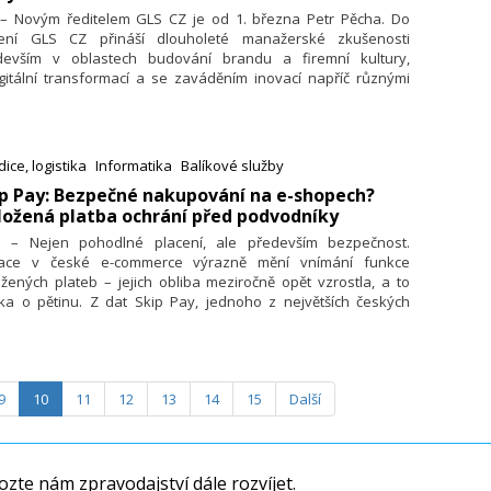
ředem vybraný den a čas napříč klasickou balíkovou
. – Novým ředitelem GLS CZ je od 1. března Petr Pěcha. Do
pravou.
ení GLS CZ přináší dlouholeté manažerské zkušenosti
devším v oblastech budování brandu a firemní kultury,
gitální transformací a se zaváděním inovací napříč různými
tvími. GLS se v čele s Petrem Pěchou zaměří na další růst, a
ě posilování síly své značky. Dosavadní ředitel Pavel Včela
e nově zodpovědný za transformaci provozních procesů GLS
ýchodní Evropě.
ice, logistika
Informatika
Balíkové služby
ip Pay: Bezpečné nakupování na e-shopech?
ožená platba ochrání před podvodníky
2. – Nejen pohodlné placení, ale především bezpečnost.
uace v české e-commerce výrazně mění vnímání funkce
žených plateb – jejich obliba meziročně opět vzrostla, a to
řka o pětinu. Z dat Skip Pay, jednoho z největších českých
ytovatelů této služby, vyplývá, že v průběhu Vánoc využívalo
oženou platbu dokonce až 47,5 % zákazníků i jako pojistku
problémového nákupu. Pomohlo také to, že odložená platba
ná zajímat i menší e-shopy, které si své jméno teprve budují:
9
10
11
12
13
14
15
Další
ch zájem o tuto službu podle dat Skip Pay meziročně stoupl až
řnásobně.
zte nám zpravodajství dále rozvíjet.