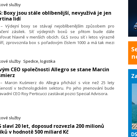
ětivost nákupního košíku, úroveň logistiky a kvalitu vratkových
kové služby
cesů.
S: Boxy jsou stále oblíbenější, nevyužívá je jen
rtina lidí
. – Výdejní boxy se stávají nejoblíbenějším způsobem pro
učení zásilek. Síť výdejních boxů se přitom bude dále
iřovat hlavně v menších obcích. GLS svou síť i letos výrazně
íří, zprovoznila box s pořadovým číslem 1000 a má tak mezi
S
avci 3. největší síť vlastních boxů. Při budování své sítě boxů
de důraz na ekologii i vhodné umístění, o kterém zpravidla
n
ná se samosprávami.
kové služby
Spedice, logistika
vým CEO společnosti Allegro se stane Marcin
śmierz
Za
. – Marcin Kuśmierz do Allegra přichází s více než 25 lety
šeností v technologickém sektoru. Po jeho jmenování bude
vadní CEO Roy Perticucci zastávat pozici Special Advisora.
kové služby
S slaví 20 let, doposud rozvezla 200 milionů
íků v hodnotě 500 miliard Kč
DS