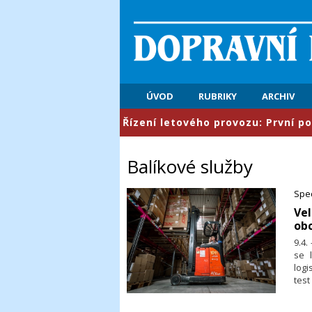
ÚVOD
RUBRIKY
ARCHIV
​Řízení letového provozu: První pololetí přine
Balíkové služby
Sped
​Ve
ob
9.4.
se 
log
test
v p
kte