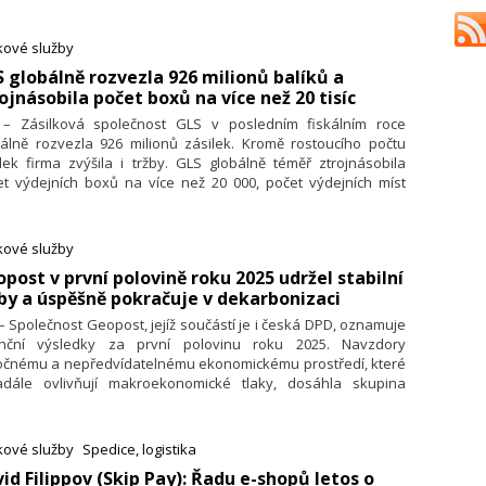
 vylepšuje, zásilky lze prostřednictvím výdejního boxu poslat
z tisku doručovacího štítku.
kové služby
S globálně rozvezla 926 milionů balíků a
ojnásobila počet boxů na více než 20 tisíc
. – Zásilková společnost GLS v posledním fiskálním roce
bálně rozvezla 926 milionů zásilek. Kromě rostoucího počtu
lek firma zvýšila i tržby. GLS globálně téměř ztrojnásobila
et výdejních boxů na více než 20 000, počet výdejních míst
ostl o 40 % na 110 000. GLS je spolu s Royal Mail součástí
piny IDS, která vykázala tržby přes 13 miliard liber a po
chozích ztrátách se dostala do zisku 278 milionů liber.
kové služby
opost v první polovině roku 2025 udržel stabilní
by a úspěšně pokračuje v dekarbonizaci
 – Společnost Geopost, jejíž součástí je i česká DPD, oznamuje
anční výsledky za první polovinu roku 2025. Navzdory
očnému a nepředvídatelnému ekonomickému prostředí, které
adále ovlivňují makroekonomické tlaky, dosáhla skupina
ost v prvním pololetí roku 2025 stabilních výsledků. Objem
ravených zásilek vykázal mírný růst a provozní zisk dosáhl
milionů eur, na čemž mají zásadní podíl klíčové oblasti jako je
kové služby
Spedice, logistika
učení mimo domov, mezinárodní přeprava a přeprava
vid Filippov (Skip Pay): Řadu e-shopů letos o
avin, kterou Geopost realizuje ve vybraných zemích.