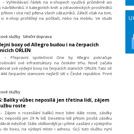
9. – Vyhledávací řádek na e-shopech využívá průměrně asi
 návštěvníků. V kategoriích knih a zdravotnických prostředků
o přitom i více než pětina všech zákazníků. Záleží však na tom,
U
si e-shop prohlížejí na počítači, nebo na mobilu. Ve studii
ndardy, trendy a poznatky ve vyhledávání 2025 o tom
ormuje slovenská technologická společnost Luigi’s Box na
adě dat z 3 000 e-shopů z Česka, Slovenska a Evropy.
kové služby
Silniční doprava
dejní boxy od Allegro budou i na čerpacích
nicích ORLEN
9. – Přepravní společnost One by Allegro pokračuje
osilování své infrastruktury na českém trhu. Nově začala
alovat své výdejní boxy na čerpacích stanicích ORLEN. Tato síť
 444 čerpacími stanicemi nejširší sítí v České republice. První
y v rámci sítě ORLEN byly umístěny na čerpacích stanicích
licích Argentinská a Poděbradská v Praze a v ulici
lovopolská v Brně. Do konce roku plánuje One by Allegro
kové služby
ířit své výdejní boxy na deset čerpacích stanic ORLEN po celé
S: Balíky vůbec neposílá jen třetina lidí, zájem
é republice.
lužbu roste
 – Zájem o rozesílání balíků mezi lidmi dále roste, zásilky
c neposílá jen 29 % lidí. Desetina lidí přitom posílá zásilku
likrát měsíčně. Stále oblíbenější je i přímé zasílání z výdejního
u do boxu, na výdejní místo i adresu. GLS tuto službu nyní