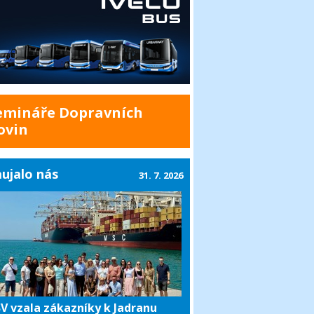
emináře Dopravních
ovin
ujalo nás
31. 7. 2026
V vzala zákazníky k Jadranu