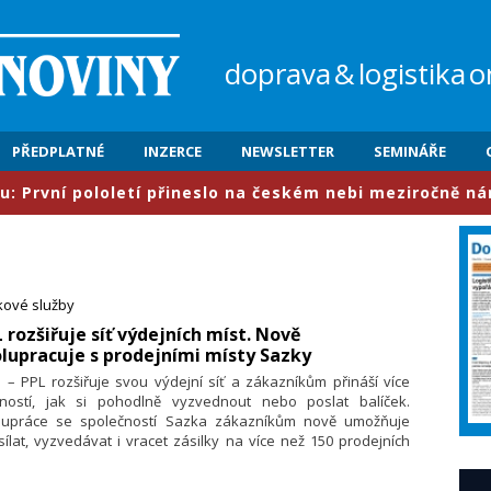
doprava
&
logistika
o
PŘEDPLATNÉ
INZERCE
NEWSLETTER
SEMINÁŘE
ololetí přineslo na českém nebi meziročně nárůst provo
kové služby
L rozšiřuje síť výdejních míst. Nově
lupracuje s prodejními místy Sazky
. – PPL rozšiřuje svou výdejní síť a zákazníkům přináší více
ností, jak si pohodlně vyzvednout nebo poslat balíček.
lupráce se společností Sazka zákazníkům nově umožňuje
ílat, vyzvedávat i vracet zásilky na více než 150 prodejních
tech po celé České republice. Síť se navíc bude v budoucnu
dále rozšiřovat.