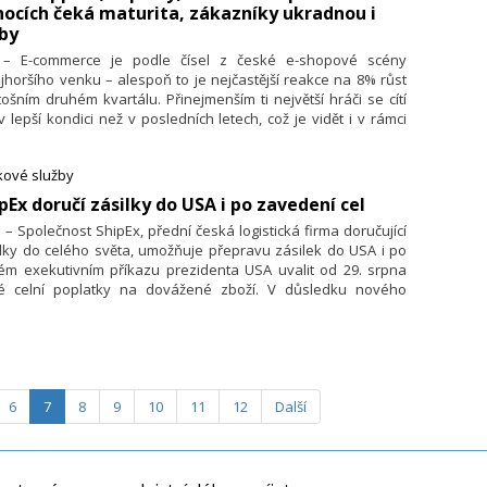
ocích čeká maturita, zákazníky ukradnou i
by
. – E-commerce je podle čísel z české e-shopové scény
jhoršího venku – alespoň to je nejčastější reakce na 8% růst
tošním druhém kvartálu. Přinejmenším ti největší hráči se cítí
v lepší kondici než v posledních letech, což je vidět i v rámci
olidace obratu e-commerce v žebříčku TOP 100 hráčů. Ale ten
č tu není jen pro ně. Ujídají z něj marketplaces a chuť je
kové služby
hodně neopouští. Českým e-shopům tak odlákávají zákazníky
ízké ceny, na které Češi stále slyší. Marketplaces zároveň
ipEx doručí zásilky do USA i po zavedení cel
šují svým konkurentům i marketingové spendy. Ve svém
. – Společnost ShipEx, přední česká logistická firma doručující
entáři to uvádí David Filippov, obchodní ředitel Skip Pay,
lky do celého světa, umožňuje přepravu zásilek do USA i po
echu od ČSOB.
ém exekutivním příkazu prezidenta USA uvalit od 29. srpna
é celní poplatky na dovážené zboží. V důsledku nového
tření americké administrativy a rozhodnutí některých
pravců pozastavit doručování zásilek do Spojených států
rických vznikly u zákazníků obavy, zda budou moci zboží do
zasílat. ShipEx tímto jednoznačně deklaruje, že zásilky do
 bude přepravovat i nadále a zavedení cel nevnímá jako
adní překážku.
6
7
8
9
10
11
12
Další