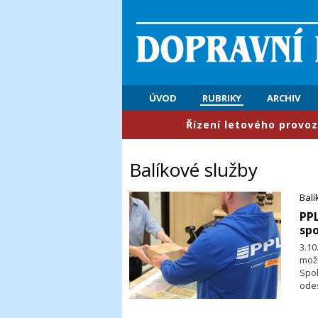
ÚVOD
RUBRIKY
ARCHIV
​Řízení letového provozu: První p
Balíkové služby
Balí
​PP
spo
3.10
mož
Spo
odes
mís
i na