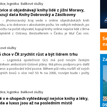
ice, logistika
Balíkové služby
jvíce si objednávají knihy lidé z jižní Moravy,
zují data Knihy Dobrovský a Zásilkovny
9. – Jihomoravský kraj vede v online objednávkách knih
sku, a to dokonce v absolutním počtu. Ve velkých městech, po
očtu na počet obyvatel, kupují knihy online nejvíce lidé z Brna
ejméně z Ostravy. Bestsellerem v Česku je titul Čas vos.
S
lývá to z unikátních dat společností Knihy Dobrovský a
ilkovna. Knihy Dobrovský patří mezi největší prodejce
n
akladatele knih v České republice. Obchod ročně prodá více
kové služby
šest milionů knih a vydá několik set nových titulů. Tisíce knih
S chce v ČR zrychlit růst a být lídrem trhu
ně přitom putují k zákazníkům přes Zásilkovnu, a to i na
Za
vensko.
9. – Logistická společnost GLS má pod novým českým
tníkem ambiciózní růstové plány. Má plnou podporu pro další
nzi a posilování tržní pozice. Během půl roku rozšíří síť svých
ejních boxů o více než 50 % na 2000, rozvíjet bude i počty
ejních míst. GLS chce být vedoucí společností při podpoře
ých e-shopů a bude partnerem jejich růstu.
ice, logistika
Balíkové služby
dé v e-shopech vyhledávají nejvíce knihy a léky,
a a luxus jsou až na posledním místě
DS