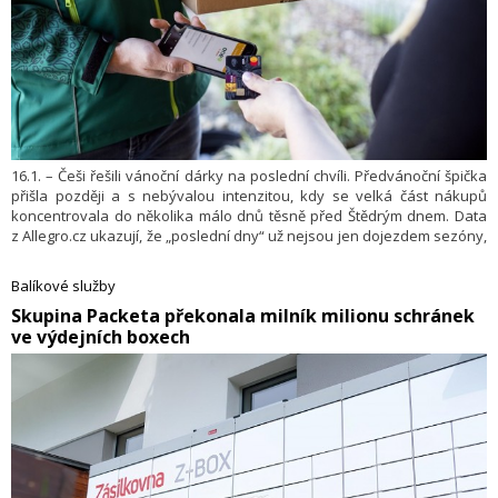
16.1. – Češi řešili vánoční dárky na poslední chvíli. Předvánoční špička
přišla později a s nebývalou intenzitou, kdy se velká část nákupů
koncentrovala do několika málo dnů těsně před Štědrým dnem. Data
z Allegro.cz ukazují, že „poslední dny“ už nejsou jen dojezdem sezóny,
ale její hlavní částí. Pro trh je to podle Allegra jasný signál, že
předvánoční dny jsou mimořádně silnou nákupní vlnou. Data zároveň
Balíkové služby
potvrzují vysokou míru důvěry zákazníků ve spolehlivost online
​Skupina Packeta překonala milník milionu schránek
nakupování. Společnost to uvedla v tiskové zprávě.
ve výdejních boxech