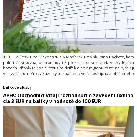
13.1. – V Česku, na Slovensku a v Maďarsku má skupina Packeta, kam
patří i Zásilkovna, dohromady už přes milion schránek ve výdejních
boxech. Přibyly tak další statisíce dvířek a síť v regionu roste nejrychleji
ve své historii. Pro zákazníky to znamená větší dostupnost oblíbeného
způsobu doručování 24/7.
Balíkové služby
​APEK: Obchodníci vítají rozhodnutí o zavedení fixního
cla 3 EUR na balíky v hodnotě do 150 EUR