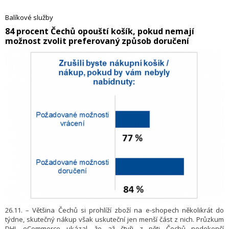
technické vybavení, prostornější květináč, rotoped či sezónní zboží
jako jsou vánoční stromky. Díky flotile 71 vozů, kterou tvoří jak menší
Balíkové služby
dodávky, tak i velké nákladní vozy s hydraulickým ramenem, není
​84 procent Čechů opouští košík, pokud nemají
problém přepravit cokoliv až před dveře v co nejkratší době. Služba je
možnost zvolit preferovaný způsob doručení
dostupná po celé republice a kolem Prahy nebo Brna za
paušální ceny.
26.11. – Většina Čechů si prohlíží zboží na e-shopech několikrát do
týdne, skutečný nákup však uskuteční jen menší část z nich. Průzkum
DHL eCommerce ukázal, že až čtyři z pěti Čechů nedokončí