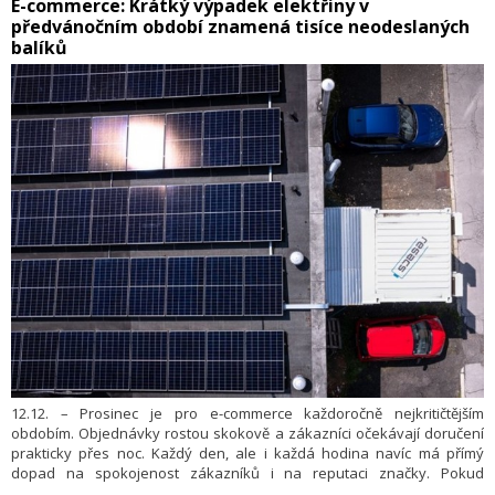
​E-commerce: Krátký výpadek elektřiny v
předvánočním období znamená tisíce neodeslaných
balíků
12.12. – Prosinec je pro e-commerce každoročně nejkritičtějším
obdobím. Objednávky rostou skokově a zákazníci očekávají doručení
prakticky přes noc. Každý den, ale i každá hodina navíc má přímý
dopad na spokojenost zákazníků i na reputaci značky. Pokud
internetový obchod zvládne expedovat jenom o pár hodin rychleji než