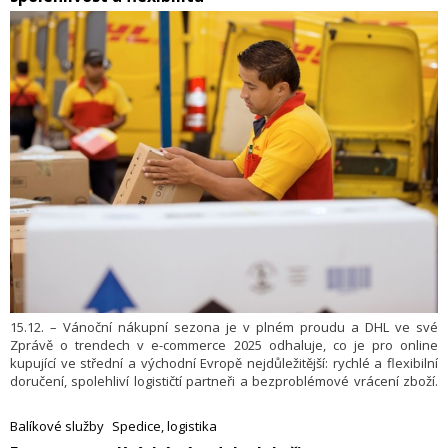
15.12. – Vánoční nákupní sezona je v plném proudu a DHL ve své
Zprávě o trendech v e-commerce 2025 odhaluje, co je pro online
kupující ve střední a východní Evropě nejdůležitější: rychlé a flexibilní
doručení, spolehliví logističtí partneři a bezproblémové vrácení zboží.
Rostou také očekávání ohledně nakupování na sociálních sítích,
nástrojů s umělou inteligencí a udržitelnosti.
Balíkové služby
Spedice, logistika