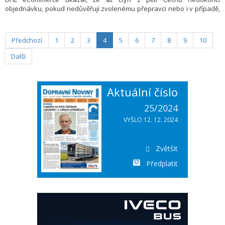
objednávku, pokud nedůvěřují zvolenému přepravci nebo i v případě,
že prodejce nenabízí jejich preferovaný způsob vrácení zboží. Úspěch
online obchodů tak stále více závisí na pochopení zákaznických
preferencí, flexibilní nabídce dopravy, ale i na jednoduchém platebním
Předchozí
1
2
3
4
5
6
7
8
9
10
procesu.
Další
Aktuální číslo
25/2024
VYŠLO 12. 12. 2024
Zvětšit
Předplatit