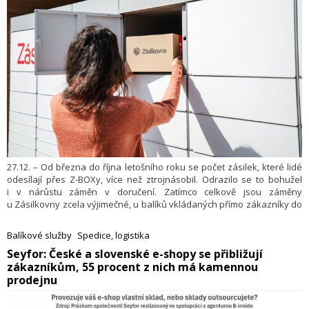
27.12. – Od března do října letošního roku se počet zásilek, které lidé
odesílají přes Z-BOXy, více než ztrojnásobil. Odrazilo se to bohužel
i v nárůstu záměn v doručení. Zatímco celkově jsou záměny
u Zásilkovny zcela výjimečné, u balíků vkládaných přímo zákazníky do
Z-BOXů takových případů výrazně přibylo. Firma proto opravuje
procesy, které tuto službu rychle vrátí na úroveň, díky které si ji
Balíkové služby
Spedice, logistika
zákazníci oblíbili. Zásilkovna to uvedla minulý týden v tiskové zprávě.
​Seyfor: České a slovenské e-shopy se přibližují
zákazníkům, 55 procent z nich má kamennou
prodejnu