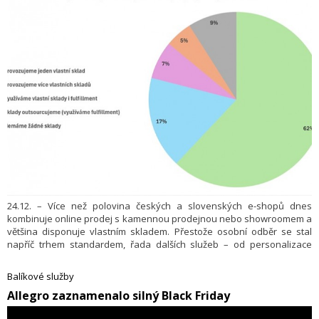
24.12. – Více než polovina českých a slovenských e-shopů dnes
kombinuje online prodej s kamennou prodejnou nebo showroomem a
většina disponuje vlastním skladem. Přestože osobní odběr se stal
napříč trhem standardem, řada dalších služeb – od personalizace
produktů až po dopravu vlastními vozy – zůstává doménou pouze
zhruba čtvrtiny prodejců. Ukazuje to průzkum agentury B-inside (2025)
Balíkové služby
realizovaný pro společnost Seyfor mezi zástupci české a slovenské e-
​Allegro zaznamenalo silný Black Friday
commerce.