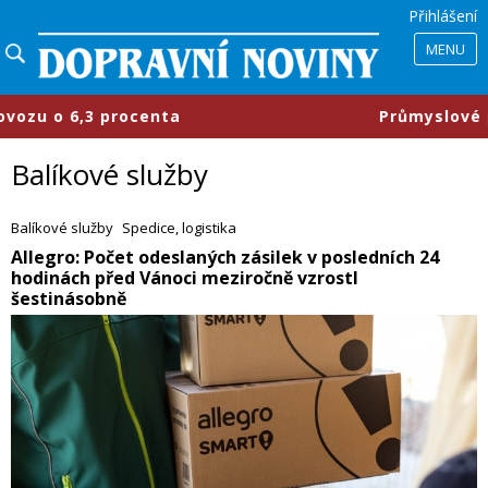
Přihlášení
MENU
​Průmyslové parky se mění, firmy
Balíkové služby
Balíkové služby
Spedice, logistika
​Allegro: Počet odeslaných zásilek v posledních 24
hodinách před Vánoci meziročně vzrostl
šestinásobně