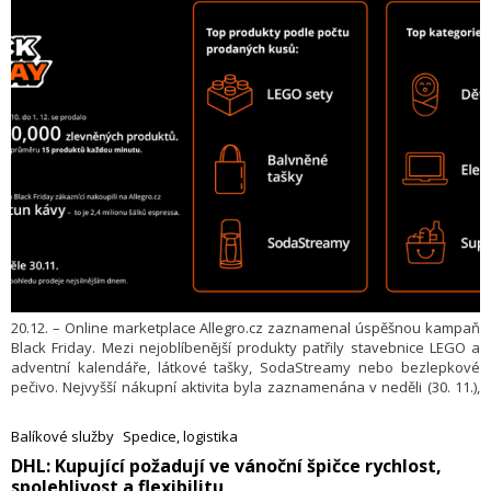
20.12. – Online marketplace Allegro.cz zaznamenal úspěšnou kampaň
Black Friday. Mezi nejoblíbenější produkty patřily stavebnice LEGO a
adventní kalendáře, látkové tašky, SodaStreamy nebo bezlepkové
pečivo. Nejvyšší nákupní aktivita byla zaznamenána v neděli (30. 11.),
která předcházela Cyber Monday.
Balíkové služby
Spedice, logistika
​DHL: Kupující požadují ve vánoční špičce rychlost,
spolehlivost a flexibilitu