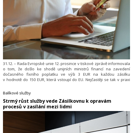
31.12. – Rada Evropské unie 12. prosince v tiskové zprávě informovala
o tom, že došlo ke shodě unijních ministrů financí na zavedení
dočasného fixního poplatku ve výši 3 EUR na každou zásilku
v hodnotě do 150 EUR, která vstoupí do EU. Nejčastěji se tak v praxi
děje prostřednictvím on-line prodeje. Platit by tento poplatek měl od
1. července 2026. Asociace pro elektronickou komerci (APEK)
Balíkové služby
reprezentující českou e-commerce rozhodnutí Rady, i přes potenciálně
​Strmý růst služby vede Zásilkovnu k opravám
nedostatečnou výši zavedeného poplatku, vítá jako další z kroků
procesů v zasílání mezi lidmi
správným směrem, jehož cílem je návrat férového prostředí na (nejen)
on-line trhu v Evropě.