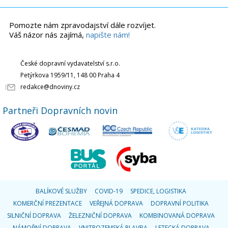
Pomozte nám zpravodajství dále rozvíjet.
Váš názor nás zajímá,
napište nám!
České dopravní vydavatelství s.r.o.
Petýrkova 1959/11, 148 00 Praha 4
redakce@dnoviny.cz
Partneři Dopravních novin
BALÍKOVÉ SLUŽBY
COVID-19
SPEDICE, LOGISTIKA
KOMERČNÍ PREZENTACE
VEŘEJNÁ DOPRAVA
DOPRAVNÍ POLITIKA
SILNIČNÍ DOPRAVA
ŽELEZNIČNÍ DOPRAVA
KOMBINOVANÁ DOPRAVA
NÁMOŘNÍ DOPRAVA
VNITROZEMSKÁ PLAVBA
LETECKÁ DOPRAVA