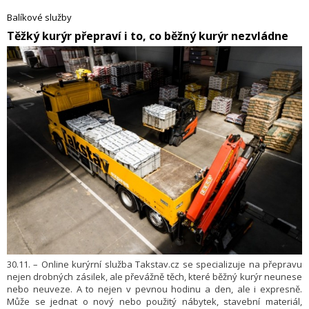
konkurence, získává výraznou výhodu. Naopak i krátký výpadek
Balíkové služby
elektřiny může během hlavní sezóny způsobit chaos, protože zastaví
​Těžký kurýr přepraví i to, co běžný kurýr nezvládne
provoz na všech úrovních — od příjmu zboží až po samotné odesílání
balíků.
30.11. – Online kurýrní služba Takstav.cz se specializuje na přepravu
nejen drobných zásilek, ale převážně těch, které běžný kurýr neunese
nebo neuveze. A to nejen v pevnou hodinu a den, ale i expresně.
Může se jednat o nový nebo použitý nábytek, stavební materiál,