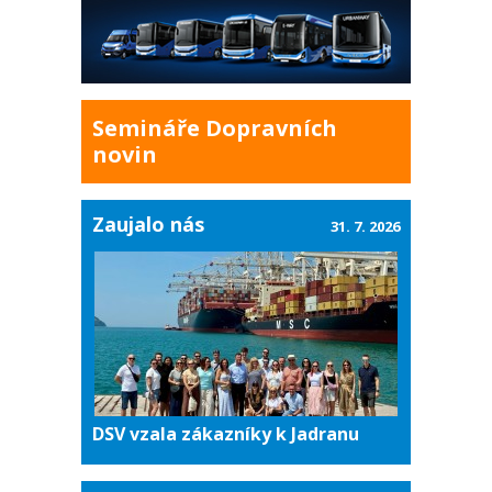
Semináře Dopravních
novin
Zaujalo nás
31. 7. 2026
DSV vzala zákazníky k Jadranu