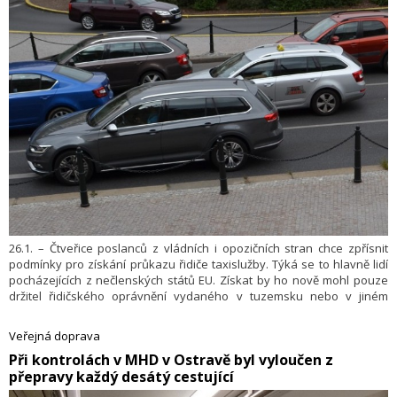
26.1. – Čtveřice poslanců z vládních i opozičních stran chce zpřísnit
podmínky pro získání průkazu řidiče taxislužby. Týká se to hlavně lidí
pocházejících z nečlenských států EU. Získat by ho nově mohl pouze
držitel řidičského oprávnění vydaného v tuzemsku nebo v jiném
členském státu EU. S tímto pozměňovacím návrhem k vládní novela
zákona o silniční dopravě přišli poslanci Renáta Zajíčková (ODS), Patrik
Veřejná doprava
Nacher (ANO), Michal Zuna (TOP 09) a Jakub Michálek (Piráti). Cílem
​Při kontrolách v MHD v Ostravě byl vyloučen z
jejích návrhu je hlavně zvýšit bezpečnost na silnicích. Ve zdůvodnění
přepravy každý desátý cestující
mimo jiné uvádějí, že o práci řidiče taxislužby se ucházejí stále více
cizinci ze třetích zemí, pro které je řízení v tuzemsku někdy