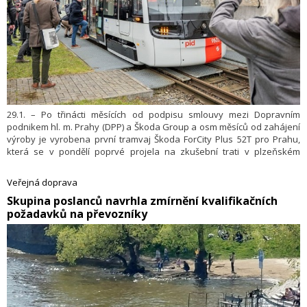
29.1. – Po třinácti měsících od podpisu smlouvy mezi Dopravním
podnikem hl. m. Prahy (DPP) a Škoda Group a osm měsíců od zahájení
výroby je vyrobena první tramvaj Škoda ForCity Plus 52T pro Prahu,
která se v pondělí poprvé projela na zkušební trati v plzeňském
výrobním areálu Škodovky. Tramvaj má montážně dokončený exteriér,
probíhá na ní dokončování interiéru, oživování a první zkoušky
Veřejná doprava
vozidla. V pokročilé fázi montáže jsou další dva vozy. Na dalších se
​Skupina poslanců navrhla zmírnění kvalifikačních
svařují hrubé stavby jednotlivých článků. Celkem je v plzeňských
požadavků na převozníky
výrobních dílnách rozpracováno osm tramvají pro Prahu. První tramvaj
by do pražských ulic měla vyjet v dubnu, kdy zahájí zkušební jízdy bez
cestujících v rámci procesu homologace nového typu vozidla.