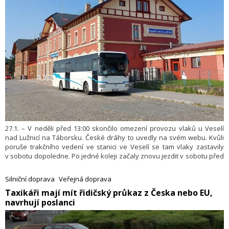
27.1. – V neděli před 13:00 skončilo omezení provozu vlaků u Veselí
nad Lužnicí na Táborsku. České dráhy to uvedly na svém webu. Kvůli
poruše trakčního vedení ve stanici ve Veselí se tam vlaky zastavily
v sobotu dopoledne. Po jedné koleji začaly znovu jezdit v sobotu před
16:30. Opravy na druhé koleji pokračovaly do neděle.
Silniční doprava
Veřejná doprava
​Taxikáři mají mít řidičský průkaz z Česka nebo EU,
navrhují poslanci