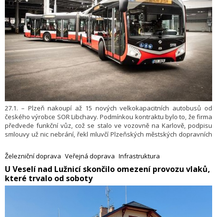
27.1. – Plzeň nakoupí až 15 nových velkokapacitních autobusů od
českého výrobce SOR Libchavy. Podmínkou kontraktu bylo to, že firma
předvede funkční vůz, což se stalo ve vozovně na Karlově, podpisu
smlouvy už nic nebrání, řekl mluvčí Plzeňských městských dopravních
podniků (PMDP) René Vávro. Cena za jeden vůz je 9,8 milionu Kč. První
tři začnou vozit cestující už letos, pět příští rok a na zbylých sedm může
Železniční doprava
Veřejná doprava
Infrastruktura
dopravní podnik uplatnit opci v následujících letech.
​U Veselí nad Lužnicí skončilo omezení provozu vlaků,
které trvalo od soboty