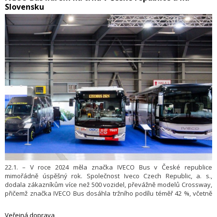
Slovensku
22.1. – V roce 2024 měla značka IVECO Bus v České republice
mimořádně úspěšný rok. Společnost Iveco Czech Republic, a. s.,
dodala zákazníkům více než 500 vozidel, převážně modelů Crossway,
přičemž značka IVECO Bus dosáhla tržního podílu téměř 42 %, včetně
minibusů na podvozku IVECO s karoserií Rošero, a stala se opět lídrem
na trhu.
Veřejná doprava