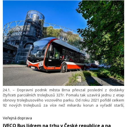
24.1. – Dopravní podnik města Brna převzal poslední z dodávky
čtyřiceti parciálních trolejbusů 32Tr. Pomalu tak uzavírá jednu z etap
obnovy trolejbusového vozového parku. Od roku 2021 pořídil celkem
92 nových trolejbusů za více než miliardu korun a vyřadil starší,
dosluhující vozy. Všechny nové vozy jsou nízkopodlažní a
klimatizované.
Veřejná doprava
​IVECO Bus lídrem na trhu v České republice a na