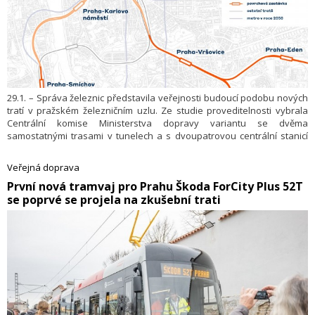
29.1. – Správa železnic představila veřejnosti budoucí podobu nových
tratí v pražském železničním uzlu. Ze studie proveditelnosti vybrala
Centrální komise Ministerstva dopravy variantu se dvěma
samostatnými trasami v tunelech a s dvoupatrovou centrální stanicí
pod hlavním nádražím. Navíc ji doplnila o další čtyři podzemní
zastávky.
Veřejná doprava
​První nová tramvaj pro Prahu Škoda ForCity Plus 52T
se poprvé se projela na zkušební trati