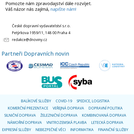
Pomozte nám zpravodajství dále rozvíjet.
Váš názor nás zajímá,
napište nám!
České dopravní vydavatelství s.r.o.
Petýrkova 1959/11, 148 00 Praha 4
redakce@dnoviny.cz
Partneři Dopravních novin
BALÍKOVÉ SLUŽBY
COVID-19
SPEDICE, LOGISTIKA
KOMERČNÍ PREZENTACE
VEŘEJNÁ DOPRAVA
DOPRAVNÍ POLITIKA
SILNIČNÍ DOPRAVA
ŽELEZNIČNÍ DOPRAVA
KOMBINOVANÁ DOPRAVA
NÁMOŘNÍ DOPRAVA
VNITROZEMSKÁ PLAVBA
LETECKÁ DOPRAVA
EXPRESNÍ SLUŽBY
NEBEZPEČNÉ VĚCI
INFORMATIKA
FINANČNÍ SLUŽBY