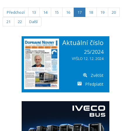
Bývalého ředitele Petra Witowského dozorčí rada odvolala loni v říjnu.
Předchozí
13
14
15
16
17
18
19
20
21
22
Další
Aktuální číslo
25/2024
VYŠLO 12. 12. 2024
Zvětšit
Předplatit