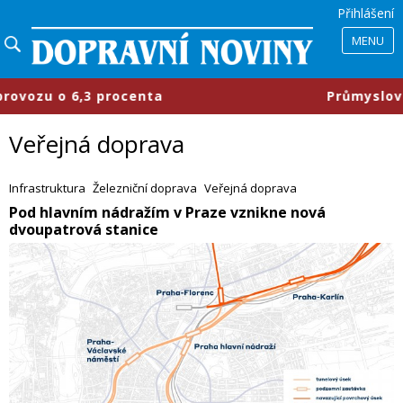
Přihlášení
MENU
centa
​Průmyslové parky se mění, f
Veřejná doprava
Infrastruktura
Železniční doprava
Veřejná doprava
​Pod hlavním nádražím v Praze vznikne nová
dvoupatrová stanice