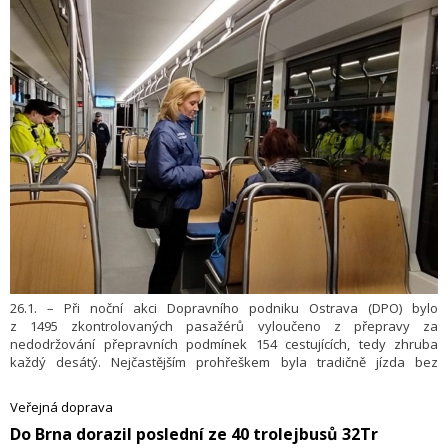
problémem.
26.1. – Při noční akci Dopravního podniku Ostrava (DPO) bylo
z 1495 zkontro­lovaných pasažérů vyloučeno z přepravy za
nedodržování přepravních podmínek 154 cestujících, tedy zhruba
každý desátý. Nejčastějším prohřeškem byla tradičně jízda bez
platného dokladu a v několika případech i fakt, že se cestující pod
vlivem alkoholu chovali obtěžujícím způsobem. Informovala o tom
Veřejná doprava
včera sdělila mluvčí DPO Tereza Šnoblová.
​Do Brna dorazil poslední ze 40 trolejbusů 32Tr