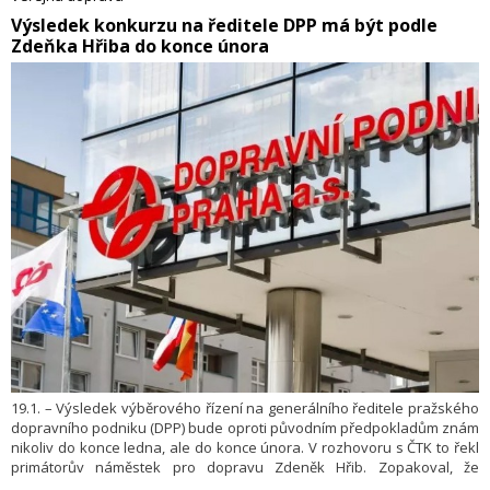
​Výsledek konkurzu na ředitele DPP má být podle
Zdeňka Hřiba do konce února
19.1. – Výsledek výběrového řízení na generálního ředitele pražského
dopravního podniku (DPP) bude oproti původním předpokladům znám
nikoliv do konce ledna, ale do konce února. V rozhovoru s ČTK to řekl
primátorův náměstek pro dopravu Zdeněk Hřib. Zopakoval, že
podrobnosti o uchazečích nemůže z důvodu mlčenlivosti sdělovat.