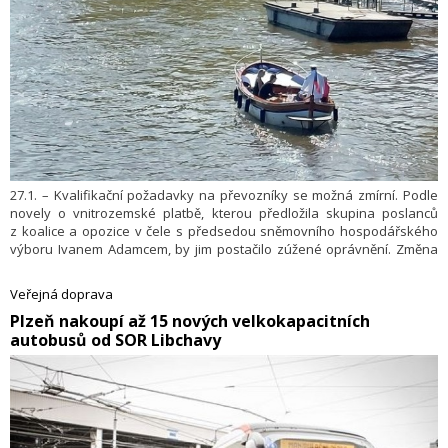
27.1. – Kvalifikační požadavky na převozníky se možná zmírní. Podle
novely o vnitrozemské platbě, kterou předložila skupina poslanců
z koalice a opozice v čele s předsedou sněmovního hospodářského
výboru Ivanem Adamcem, by jim postačilo zúžené oprávnění. Změna
by měla podle překladatelů přispět k zachování provozu přívozů jako
veřejné služby.
Veřejná doprava
​Plzeň nakoupí až 15 nových velkokapacitních
autobusů od SOR Libchavy