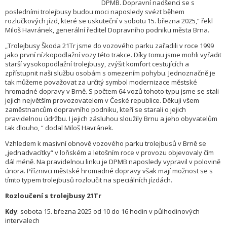
DPMB. Dopravní nadšenci se s
posledními trolejbusy budou moci naposledy svézt během
rozlučkových jízd, které se uskuteční v sobotu 15. března 2025,“ řekl
Miloš Havránek, generální ředitel Dopravního podniku města Brna.
„Trolejbusy Škoda 21Tr jsme do vozového parku zařadili v roce 1999
jako první nízkopodlažní vozy této trakce. Díky tomu jsme mohli vyřadit
starší vysokopodlažní trolejbusy, zvýšit komfort cestujících a
zpřístupnit naši službu osobám s omezením pohybu. Jednoznačně je
tak můžeme považovat za určitý symbol modernizace městské
hromadné dopravy v Brně. S počtem 64 vozů tohoto typu jsme se stali
jejich největším provozovatelem v České republice. Děkuji všem
zaměstnancům dopravního podniku, kteří se starali o jejich
pravidelnou údržbu. I jejich zásluhou sloužily Brnu a jeho obyvatelům
tak dlouho, “ dodal Miloš Havránek.
Vzhledem k masivní obnově vozového parku trolejbusů v Brně se
„jednadvacítky“ v loňském a letošním roce v provozu objevovaly čím
dál méně. Na pravidelnou linku je DPMB naposledy vypravil v polovině
února. Příznivci městské hromadné dopravy však mají možnost se s
tímto typem trolejbusů rozloučit na speciálních jízdách.
Rozloučení s trolejbusy 21Tr
Kdy
: sobota 15. března 2025 od 10 do 16 hodin v půlhodinových
intervalech