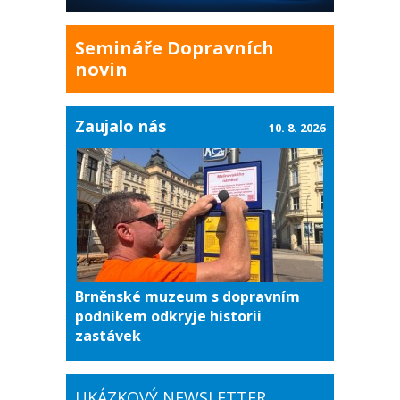
Semináře Dopravních
novin
Zaujalo nás
10. 8. 2026
Brněnské muzeum s dopravním
podnikem odkryje historii
zastávek
UKÁZKOVÝ NEWSLETTER