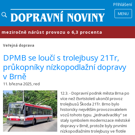
Přihlášení
MENU
ziročně nárůst provozu o 6,3 procenta
Veřejná doprava
​DPMB se loučí s trolejbusy 21Tr,
průkopníky nízkopodlažní dopravy
v Brně
11. března 2025, red
12.3. - Dopravní podnik města Brna po
více než čtvrtstoletí ukončil provoz
trolejbusů Škoda 21Tr. Brno bylo
historicky největším provozovatelem
vozů tohoto typu. „Jednadvacítky“ se
staly symbolem modernizace městské
dopravy v Brně, protože byly prvními
nízkopodlažními trolejbusy ve flotile