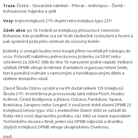
Trasa
: Česká – Slovanské náměstí – Přívrat – Anthropos – Čtvrtě –
Kohoutovice, hájenka a zpět
Vozy
: trojici trolejbusů 21Tr doplní retro trolejbus typu 22Tr
Závěr akce
: po 16. hodině se trolejbusy přesunou k nemocnici
Bohunice, kde proběhne cca od 16:40 závěrečné rozloučení a focení a
pak společná jízda přes centrum do vozovny Komín
Jízdenky si cestující budou moci koupit přímo na místě při nástupu do
vozu. Průvodčí nabídnou jednorázovou jízdenku za 50 Kč nebo
celodenní za 200 Kč. Děti do dne 10. narozenin jízdné neplatí. Veškerý
výtěžek DPMB věnuje brněnské charitativní organizaci Velvet Smile,
která pomáhá rodinám s nemocnými a hendikepovanými dětmi a
obětem domácího násilí.
Závod Škoda Ostrov vyrobil a na trh dodal celkem 135 trolejbusů
Škoda 21Tr. Kromě Brna je provozovaly také města Plzeň, Hradec
Králové, České Budějovice a Jihlava, Ostrava, Pardubice, Opava,
Bratislava, Sarajevo nebo Szeged. V současné době vlastní DPMB 23
trolejbusů tohoto typu. Vůz s evidenčním číslem 3030 se zařadil do
flotily retro vozů dopravního podniku, vůz 3063 se stane exponátem
Technického muzea v Brně, jeden vůz DPMB odprodá a dvacítku
zbylých trolejbusů DPMB věnuje ukrajinskému Charkovu.
(red)