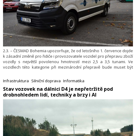
2.3. – ČESMAD Bohemia upozorňuje, že od letošního 1. července dojde
k zásadní změně pro řidiče i provozovatele vozidel pro přepravu zboží
vozidly s největší povolenou hmotností mezi 2,5 a 3,5 tunami. Ve
vozidlech této kategorie při mezinárodní přepravě bude muset být
instalován digitální tachograf a jejich řidiči budou muset dodržovat
stejně přísná pravidla jako řidiči kamionů.
Infrastruktura
Silniční doprava
Informatika
​Stav vozovek na dálnici D4 je nepřetržitě pod
drobnohledem lidí, techniky a brzy i AI