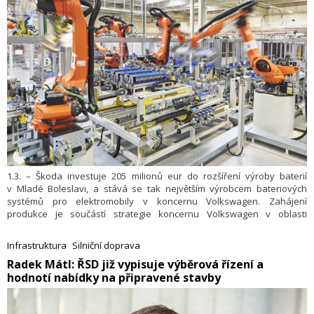
1.3. – Škoda investuje 205 milionů eur do rozšíření výroby baterií
v Mladé Boleslavi, a stává se tak největším výrobcem bateriových
systémů pro elektromobily v koncernu Volkswagen. Zahájení
produkce je součástí strategie koncernu Volkswagen v oblasti
bateriových systémů, která vyvažuje dodávky bateriových článků a
systémů z vlastních zdrojů i od třetích stran, aby bylo dosaženo
Infrastruktura
Silniční doprava
maximální flexibility s trvalým přístupem k inovacím, technologiím a
​Radek Mátl: ŘSD již vypisuje výběrová řízení a
dodavatelským řetězcům. Hlavní závod značky Škoda je zároveň
hodnotí nabídky na připravené stavby
prvním výrobním místem koncernu Volkswagen v Evropě, které vyrábí
bateriové systémy s články integrovanými do bloku, tedy typu cell-to-
pack (CTP), pro použití ve velkosériově dodávaných elektromobilech.