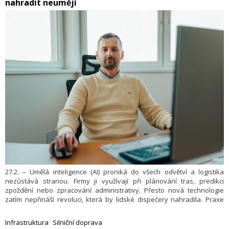
nahradit neumějí
přepravních úkolů na staveništích a v zemědělství.
27.2. – Umělá inteligence (AI) proniká do všech odvětví a logistika
nezůstává stranou. Firmy ji využívají při plánování tras, predikci
zpoždění nebo zpracování administrativy. Přesto nová technologie
zatím nepřináší revoluci, která by lidské dispečery nahradila. Praxe
ukazuje, že bez zkušenosti a úsudku konkrétních lidí se logistika stále
neobejde.
Infrastruktura
Silniční doprava