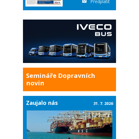
Předplatit
Semináře Dopravních
novin
Zaujalo nás
31. 7. 2026