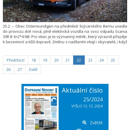
25.2. – Obec Ostermundigen na předměstí švýcarského Bernu uvedla
do provozu dvě nová, plně elektrická vozidla na svoz odpadu Scania
30R B 6×2*4 NB. Pro obec je to významný milník, který výrazně přispěje
k bezemisní a tišší dopravě. Změnu s nadšením vítají i obyvatelé, i když
někteří byli zvyklí připravit nádobu s odpadem k vysypání až s hlukem
přijíždějícího popelářského auta. Tichá elektrická Scania je však bez
akustického doprovodu, a tak musí lidé připravit nádoby včas sami.
Předchozí
18
19
20
21
22
23
24
25
26
27
Další
Aktuální číslo
25/2024
VYŠLO 12. 12. 2024
Zvětšit