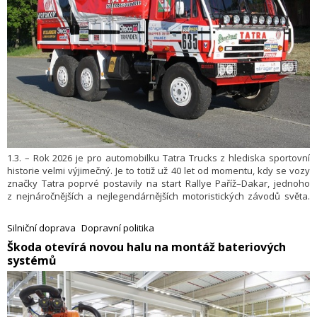
1.3. – Rok 2026 je pro automobilku Tatra Trucks z hlediska sportovní
historie velmi výjimečný. Je to totiž už 40 let od momentu, kdy se vozy
značky Tatra poprvé postavily na start Rallye Paříž–Dakar, jednoho
z nejnáročnějších a nejlegendárnějších motoristických závodů světa.
Automobilka chce toto významné jubileum oslavit v rámci
Kopřivnických dnů techniky konajících se v květnu tohoto roku, kam se
Silniční doprava
Dopravní politika
na její pozvání sjede řada legendárních závodních speciálů značky
​Škoda otevírá novou halu na montáž bateriových
Tatra i s jejich majiteli.
systémů