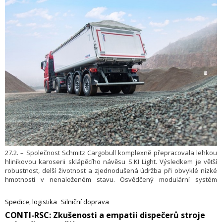
který se aktuálně projednává a schvaluje v Poslanecké sněmovně.
Věřím, že krájíme dny od toho, kdy některé stavby, které máme před
podpisem smlouvy, zahájíme. Nejvýznamnější by měla být začátkem
dubna stavba dálnice D11 mezi Jaroměří a Trutnovem,“ říká generální
ředitel ŘSD Radek Mátl.
27.2. – Společnost Schmitz Cargobull komplexně přepracovala lehkou
hliníkovou karoserii sklápěcího návěsu S.KI Light. Výsledkem je větší
robustnost, delší životnost a zjednodušená údržba při obvyklé nízké
hmotnosti v nenaloženém stavu. Osvědčený modulární systém
umožňuje uživatelům vybrat si hliníkovou skříňovou korbu, která
vyhovuje jejich individuálnímu přepravnímu úkolu. Patří sem nástavby
Spedice, logistika
Silniční doprava
pro specifické aplikace, jako například s tepelnou izolací, či
​CONTI-RSC: Zkušenosti a empatii dispečerů stroje
univerzálně použitelné nástavby, které jsou vhodné pro širokou škálu