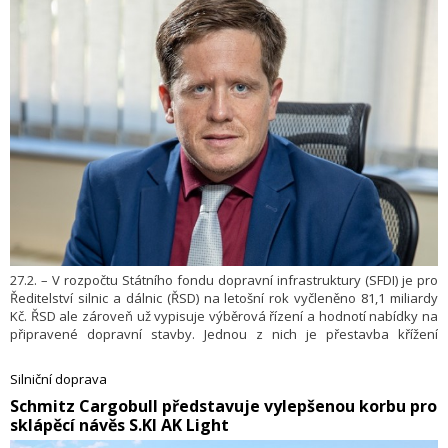
Produkce více než 1 100 systémů typu cell-to-pack denně a až 335 000
systémů ročně urychluje zavádění nových technologií v těsné
spolupráci s Technologickým centrem pro pokročilý vývoj baterií
koncernu Volkswagen.
27.2. – V rozpočtu Státního fondu dopravní infrastruktury (SFDI) je pro
Ředitelství silnic a dálnic (ŘSD) na letošní rok vyčleněno 81,1 miliardy
Kč. ŘSD ale zároveň už vypisuje výběrová řízení a hodnotí nabídky na
připravené dopravní stavby. Jednou z nich je přestavba křížení
Pražského okruhu a dálnice D5. Z velkých nových dálničních staveb by
se měl už zkraje dubna začít stavět 19,6 kilometru dlouhý úsek D11
Silniční doprava
z Jaroměře do Trutnova. ŘSD má nyní vypsaná výběrová řízení na
​Schmitz Cargobull představuje vylepšenou korbu pro
41 staveb, jde o víc než 164 kilometrů dálnic a silnic I. třídy. „Podávají se
sklápěcí návěs S.KI AK Light
a vyhodnocují nabídky, abychom byli během prvního pololetí schopni
uzavřít smlouvy a stavby zahájit. Tyto stavby jsou součástí rozpočtu,