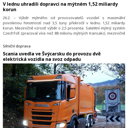
​V lednu uhradili dopravci na mýtném 1,52 miliardy
korun
26.2. – Výběr mýtného od provozovatelů vozidel s maximální
povolenou hmotností nad 3,5 tuny překročil v lednu 1,52 miliardy
korun. Meziročně vzrostl výběr o 2,5 procenta. Satelitní mýtný systém
CzechToll zpracoval více než 88 milionu mýtných transakcí, meziročně
takřka o 3 procenta méně.
Silniční doprava
​Scania uvedla ve Švýcarsku do provozu dvě
elektrická vozidla na svoz odpadu