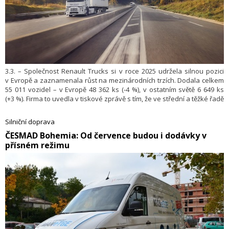
3.3. – Společnost Renault Trucks si v roce 2025 udržela silnou pozici
v Evropě a zaznamenala růst na mezinárodních trzích. Dodala celkem
55 011 vozidel – v Evropě 48 362 ks (-4 %), v ostatním světě 6 649 ks
(+3 %). Firma to uvedla v tiskové zprávě s tím, že ve střední a těžké řadě
to bylo 36 842 vozidel (na úrovni roku 2024), v lehké řadě (LUV) 18 169
vozidel (-10 %). Elektrických vozidel bylo celkem ve všech modelových
Silniční doprava
řadách 2 612. Toho 800 (-20 %) představovala elektrická vozidla střední
​ČESMAD Bohemia: Od července budou i dodávky v
a těžké řady a 1 812 (+190 %) bylo lehkých užitkových s elektrickým
přísném režimu
pohonem.