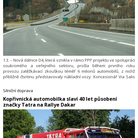
1.3. – Nová dálnice D4, která vznikla v rámci PPP projektu ve spolupráci
soukromého a veřejného sektoru, prošla během prvního roku
provozu zatěžkávací zkouškou téměř 6 milionů automobilů, z nichž
přibližně čtvrtinu představovaly nákladní vozy. Koncesionář Via Salis
společně s operátorem Via Salis Operations proto musí nepřetržitě
monitorovat a vyhodnocovat, jak se stav její vozovky vlivem
Silniční doprava
dopravy mění.
​Kopřivnická automobilka slaví 40 let působení
značky Tatra na Rallye Dakar