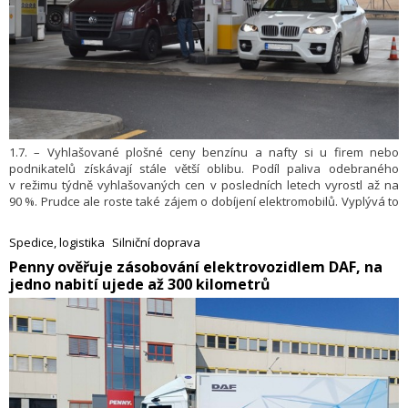
1.7. – Vyhlašované plošné ceny benzínu a nafty si u firem nebo
podnikatelů získávají stále větší oblibu. Podíl paliva odebraného
v režimu týdně vyhlašovaných cen v posledních letech vyrostl až na
90 %. Prudce ale roste také zájem o dobíjení elektromobilů. Vyplývá to
z údajů společnosti Axigon, která letos v prvním pololetí poskytla
meziročně o 44 % více Energokaret.
Spedice, logistika
Silniční doprava
​Penny ověřuje zásobování elektrovozidlem DAF, na
jedno nabití ujede až 300 kilometrů