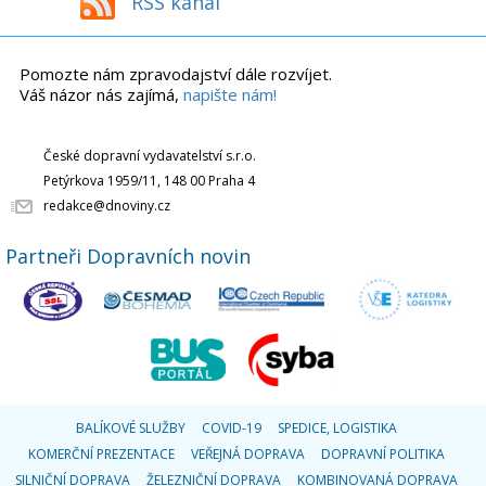
RSS kanál
Pomozte nám zpravodajství dále rozvíjet.
Váš názor nás zajímá,
napište nám!
České dopravní vydavatelství s.r.o.
Petýrkova 1959/11, 148 00 Praha 4
redakce@dnoviny.cz
Partneři Dopravních novin
BALÍKOVÉ SLUŽBY
COVID-19
SPEDICE, LOGISTIKA
KOMERČNÍ PREZENTACE
VEŘEJNÁ DOPRAVA
DOPRAVNÍ POLITIKA
SILNIČNÍ DOPRAVA
ŽELEZNIČNÍ DOPRAVA
KOMBINOVANÁ DOPRAVA