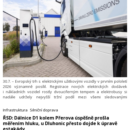
30.7. – Evropský trh s elektrickými užitkovými vozidly v prvním pololetí
2026 významně posílil. Registrace nových elektrických dodávek
i nákladních vozidel rostly dvouciferným tempem a elektrobusy si
nadále udržely nejvyšší tržní podíl mezi všemi sledovanými
kategoriemi. Vyplývá to z aktuálních dat
,
webu cistadoprava.cz
zpracovaných na základě statistik
Evropského sdružení výrobců
Infrastruktura
Silniční doprava
. Informovalo o tom Centrum dopravního výzkumu
automobilů
​ŘSD: Dálnice D1 kolem Přerova úspěšně prošla
v tiskové zprávě.
měřením hluku, u Dluhonic přesto dojde k úpravě
estakády