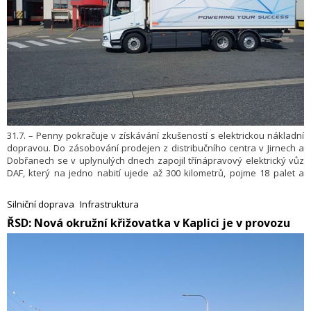
31.7. – Penny pokračuje v získávání zkušeností s elektrickou nákladní
dopravou. Do zásobování prodejen z distribučního centra v Jirnech a
Dobřanech se v uplynulých dnech zapojil třínápravový elektrický vůz
DAF, který na jedno nabití ujede až 300 kilometrů, pojme 18 palet a
odveze až 11,5 tuny nákladu. Projekt je součástí dlouhodobé strategie
společnosti zaměřené na udržitelnější a ekologičtější provoz a
Silniční doprava
Infrastruktura
modernizaci obchodní sítě po celé České republice.
​ŘSD: Nová okružní křižovatka v Kaplici je v provozu