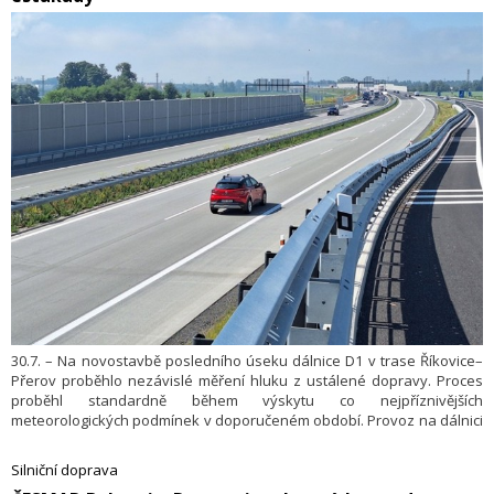
30.7. – Na novostavbě posledního úseku dálnice D1 v trase Říkovice–
Přerov proběhlo nezávislé měření hluku z ustálené dopravy. Proces
proběhl standardně během výskytu co nejpříznivějších
meteorologických podmínek v doporučeném období. Provoz na dálnici
nebyl v době měření ovlivněn žádnými uzavírkami či jinými omezeními,
součástí měření byl i hluk na dálničních sjezdech a nájezdech včetně
Silniční doprava
nového přivaděče. Závěrečné výsledky prokázaly dodržení