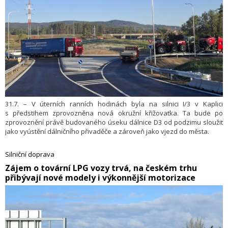
31.7. – V úterních ranních hodinách byla na silnici I/3 v Kaplici
s předstihem zprovozněna nová okružní křižovatka. Ta bude po
zprovoznění právě budovaného úseku dálnice D3 od podzimu sloužit
jako vyústění dálničního přivaděče a zároveň jako vjezd do města.
Silniční doprava
​Zájem o tovární LPG vozy trvá, na českém trhu
přibývají nové modely i výkonnější motorizace