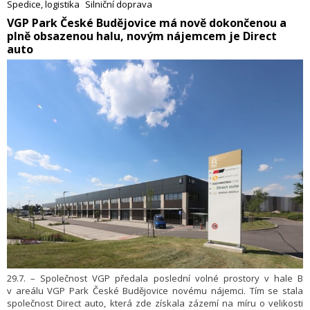
Spedice, logistika
Silniční doprava
aut i výstavbu doprovodné dobíjecí infrastruktury. Pro žadatele je
​VGP Park České Budějovice má nově dokončenou a
připraveno celkem 960 milionů korun. Příjem žádostí odstartoval
plně obsazenou halu, novým nájemcem je Direct
2. února 2026 a běží do konce listopadu 2026. Sdružení ČESMAD
Bohemia o tom informovalo v tiskové zprávě.
auto
29.7. – Společnost VGP předala poslední volné prostory v hale B
v areálu VGP Park České Budějovice novému nájemci. Tím se stala
společnost Direct auto, která zde získala zázemí na míru o velikosti