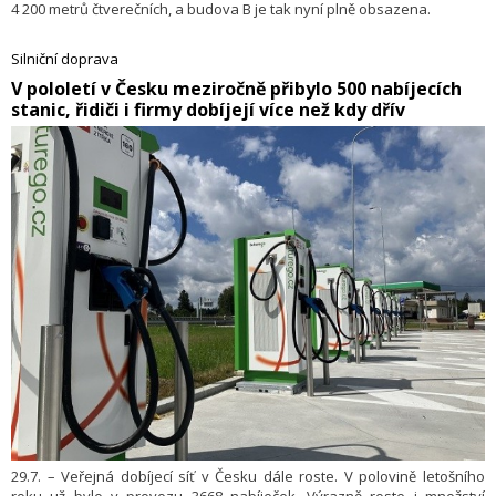
4 200 metrů čtverečních, a budova B je tak nyní plně obsazena.
Silniční doprava
​V pololetí v Česku meziročně přibylo 500 nabíjecích
stanic, řidiči i firmy dobíjejí více než kdy dřív
29.7. – Veřejná dobíjecí síť v Česku dále roste. V polovině letošního