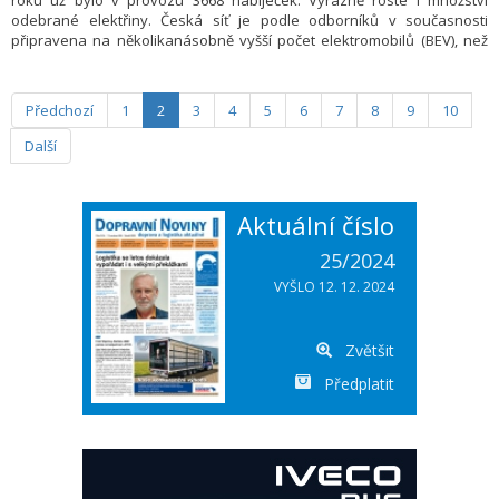
roku už bylo v provozu 3668 nabíječek. Výrazně roste i množství
odebrané elektřiny. Česká síť je podle odborníků v současnosti
připravena na několikanásobně vyšší počet elektromobilů (BEV), než
kolik jich dnes jezdí. Vyšší zájem o dobíjení vykazují i firmy.
Předchozí
1
2
3
4
5
6
7
8
9
10
Další
Aktuální číslo
25/2024
VYŠLO 12. 12. 2024
Zvětšit
Předplatit