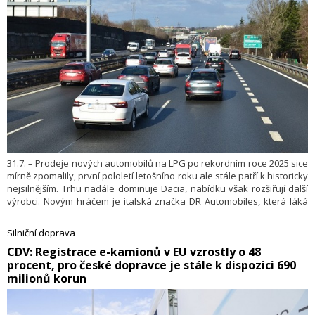
31.7. – Prodeje nových automobilů na LPG po rekordním roce 2025 sice
mírně zpomalily, první pololetí letošního roku ale stále patří k historicky
nejsilnějším. Trhu nadále dominuje Dacia, nabídku však rozšiřují další
výrobci. Novým hráčem je italská značka DR Automobiles, která láká
na výkonnější čtyřválcové LPG motory.
Silniční doprava
​CDV: Registrace e-kamionů v EU vzrostly o 48
procent, pro české dopravce je stále k dispozici 690
milionů korun