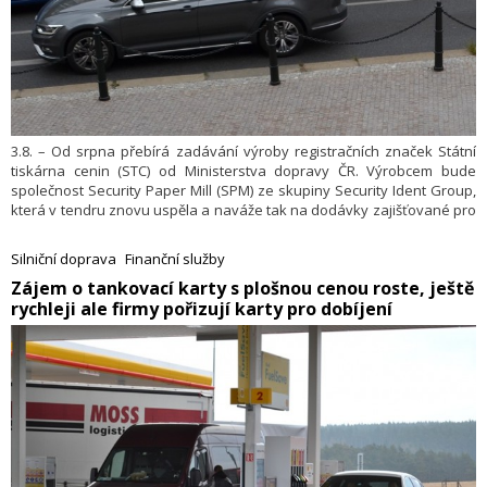
3.8. – Od srpna přebírá zadávání výroby registračních značek Státní
tiskárna cenin (STC) od Ministerstva dopravy ČR. Výrobcem bude
společnost Security Paper Mill (SPM) ze skupiny Security Ident Group,
která v tendru znovu uspěla a naváže tak na dodávky zajišťované pro
Českou republiku od roku 2017. Informoval o tom resort dopravy.
Silniční doprava
Finanční služby
​Zájem o tankovací karty s plošnou cenou roste, ještě
rychleji ale firmy pořizují karty pro dobíjení