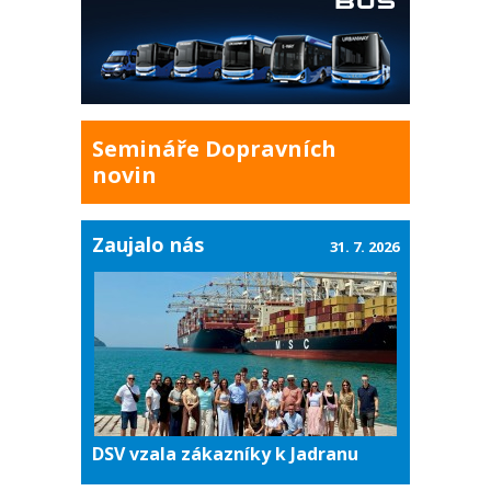
Semináře Dopravních
novin
Zaujalo nás
31. 7. 2026
DSV vzala zákazníky k Jadranu