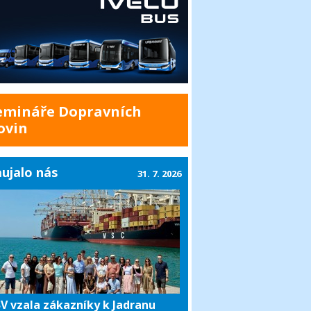
emináře Dopravních
ovin
ujalo nás
31. 7. 2026
V vzala zákazníky k Jadranu