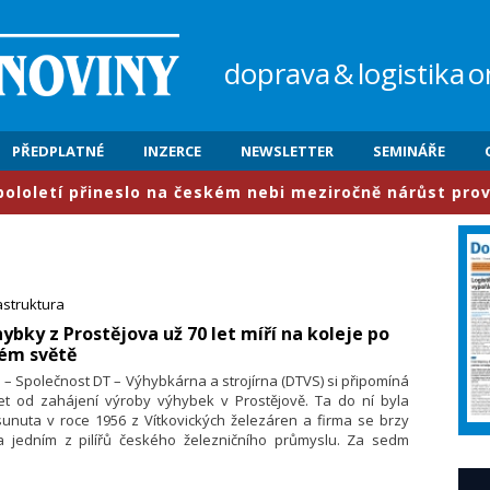
doprava
&
logistika
o
PŘEDPLATNÉ
INZERCE
NEWSLETTER
SEMINÁŘE
ineslo na českém nebi meziročně nárůst provozu o 6,3 pr
astruktura
hybky z Prostějova už 70 let míří na koleje po
lém světě
. – Společnost DT – Výhybkárna a strojírna (DTVS) si připomíná
let od zahájení výroby výhybek v Prostějově. Ta do ní byla
unuta v roce 1956 z Vítkovických železáren a firma se brzy
la jedním z pilířů českého železničního průmyslu. Za sedm
etiletí zde vznikly desítky tisíc výhybek a výhybkových
strukcí pro železnice, tramvajové provozy i systémy metra.