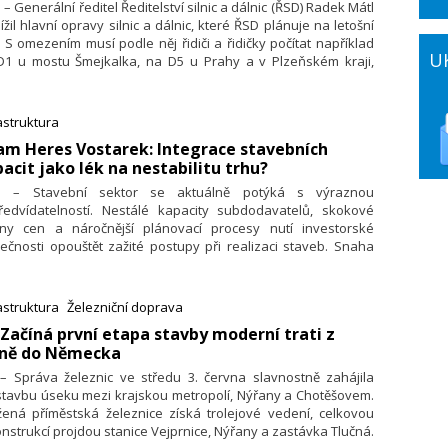
. – Generální ředitel Ředitelství silnic a dálnic (ŘSD) Radek Mátl
lížil hlavní opravy silnic a dálnic, které ŘSD plánuje na letošní
. S omezením musí podle něj řidiči a řidičky počítat například
U
D1 u mostu Šmejkalka, na D5 u Prahy a v Plzeňském kraji,
stakády v ústeckém Mojžíři, na nájezdu na D1 z I/55 na
ovsku nebo na I/35 v Litomyšli. ŘSD letos na všechny opravy
ic a silnic I. třídy včetně mostů vyčlenilo zhruba osm miliard Kč
astruktura
 DPH.
am Heres Vostarek: Integrace stavebních
acit jako lék na nestabilitu trhu?
6. – Stavební sektor se aktuálně potýká s výraznou
ředvídatelností. Nestálé kapacity subdodavatelů, skokové
ny cen a náročnější plánovací procesy nutí investorské
ečnosti opouštět zažité postupy při realizaci staveb. Snaha
kat nad projekty maximální kontrolu vede některé z nich
akládání vlastních realizačních divizí. Situaci ve svém
entáři přibližuje Adam Heres Vostarek, regionální manažer
astruktura
Železniční doprava
nRadar.
: Začíná první etapa stavby moderní trati z
zně do Německa
 – Správa železnic ve středu 3. června slavnostně zahájila
stavbu úseku mezi krajskou metropolí, Nýřany a Chotěšovem.
žená příměstská železnice získá trolejové vedení, celkovou
nstrukcí projdou stanice Vejprnice, Nýřany a zastávka Tlučná.