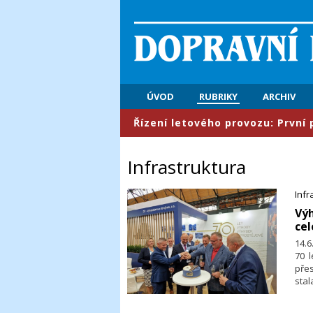
ÚVOD
RUBRIKY
ARCHIV
​Řízení letového provozu: První pololetí př
Infrastruktura
Infr
​Vý
ce
14.6
70 
přes
sta
des
kon