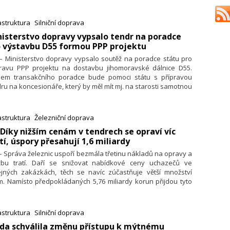
ovo bude za dva roky. Stavba je součástí projektu moderní
znice, která propojí Plzeň s Bavorskem přes Domažlice.
astruktura
Silniční doprava
nisterstvo dopravy vypsalo tendr na poradce
 výstavbu D55 formou PPP projektu
 – Ministerstvo dopravy vypsalo soutěž na poradce státu pro
pravu PPP projektu na dostavbu jihomoravské dálnice D55.
lem transakčního poradce bude pomoci státu s přípravou
ru na koncesionáře, který by měl mít mj. na starosti samotnou
tavbu, její financování i následný dlouhodobý provoz a
žbu.
astruktura
Železniční doprava
: Díky nižším cenám v tendrech se opraví víc
tí, úspory přesahují 1,6 miliardy
 – Správa železnic uspoří bezmála třetinu nákladů na opravy a
žbu tratí. Daří se snižovat nabídkové ceny uchazečů ve
ejných zakázkách, těch se navíc zúčastňuje větší množství
m. Namísto předpokládaných 5,76 miliardy korun přijdou tyto
e na celkem 4,1 miliardy. Ušetřené peníze pak navíc urychlí
átek oprav dalších tratí. Společnost to oznámila v tiskové
vě.
astruktura
Silniční doprava
áda schválila změnu přístupu k mýtnému