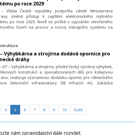
tému po roce 2029
. – Vláda České republiky podpořila záměr Ministerstva
ravy změnit přístup k zajištění elektronického mýtného
tému po roce 2029. Nově se počítá s vypsáním otevřeného
ěrového řízení na provoz a rozvoj stávajícího systému na
chodné tříleté období, což vytvoří prostor pro přípravu
sáhlého tendru na nový mýtný systém od prosince 2032. Ten
žní využití nejmodernějších technologií, které se dnes při
astruktura
ru mýtného prosazují v Evropě. Cílem je podle Ministerstva
 – Výhybkárna a strojírna dodává opornice pro
ravy výrazně snížit provozní náklady státu na obsluhu
mecké dráhy
tému a zároveň zjednodušit jeho fungování pro uživatele
platněných komunikací.
 – DT – Výhybkárna a strojírna, přední český výrobce výhybek,
ybkových konstrukcí a specializovaných dílů pro kolejovou
ravu, realizuje významnou dodávku opornic pro německého
ávce železniční infrastruktury DB InfraGO AG. Zakázka
bíhá na základě rámcové smlouvy uzavřené po úspěšně
olvovaném výběrovém řízení na dodávku velkých
bkových dílů.
4
5
6
7
8
9
10
Další
zte nám zpravodajství dále rozvíjet.