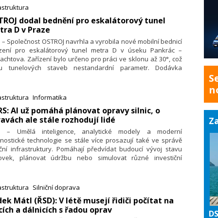
obky z Prostějova dnes slouží nejen v České republice, ale
astruktura
 v Evropě, Asii, Africe, Severní i Jižní Americe nebo Austrálii.
ROJ dodal bednění pro eskalátorový tunel
ra D v Praze
. – Společnost OSTROJ navrhla a vyrobila nové mobilní bednicí
ízení pro eskalátorový tunel metra D v úseku Pankrác –
achtova. Zařízení bylo určeno pro práci ve sklonu až 30°, což
u tunelových staveb nestandardní parametr. Dodávka
S
bíhala ve čtyřech fázích od základní plošiny až po finální
onáž.
n
astruktura
Informatika
RS: AI už pomáhá plánovat opravy silnic, o
avách ale stále rozhodují lidé
Za
6. – Umělá inteligence, analytické modely a moderní
nostické technologie se stále více prosazují také ve správě
iční infrastruktury. Pomáhají předvídat budoucí vývoj stavu
ovek, plánovat údržbu nebo simulovat různé investiční
náře. Zatím však ani nejmodernější technologie nedokážou
radit zkušené odborníky, kteří výsledky interpretují a
odují o konkrétních krocích.
astruktura
Silniční doprava
dek Mátl (ŘSD): V létě musejí řidiči počítat na
icích a dálnicích s řadou oprav
DS