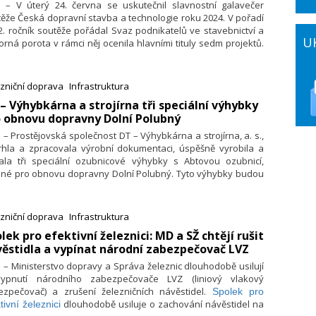
6. – V úterý 24. června se uskutečnil slavnostní galavečer
ěže Česká dopravní stavba a technologie roku 2024. V pořadí
22. ročník soutěže pořádal Svaz podnikatelů ve stavebnictví a
U
rná porota v rámci něj ocenila hlavními tituly sedm projektů.
í ceny předávali odborní a mediální partneři. Svého vítěze
line hlasování zvolila také veřejnost a samostatná kategorie
ila soutěžícím z řad studentů vysokých technických škol.
zniční doprava
Infrastruktura
 – Výhybkárna a strojírna tři speciální výhybky
 obnovu dopravny Dolní Polubný
. – Prostějovská společnost DT – Výhybkárna a strojírna, a. s.,
rhla a zpracovala výrobní dokumentaci, úspěšně vyrobila a
ala tři speciální ozubnicové výhybky s Abtovou ozubnicí,
ené pro obnovu dopravny Dolní Polubný. Tyto výhybky budou
zeny v rámci probíhající rekonstrukce jediné ozubnicové
ezniční tratě v České republice, která spojuje Tanvald
ořenovem.
zniční doprava
Infrastruktura
olek pro efektivní železnici: MD a SŽ chtějí rušit
ěstidla a vypínat národní zabezpečovač LVZ
. – Ministerstvo dopravy a Správa železnic dlouhodobě usilují
ypnutí národního zabezpečovače LVZ (liniový vlakový
ezpečovač) a zrušení železničních návěstidel.
Spolek pro
dlouhodobě usiluje o zachování návěstidel na
tivní železnici