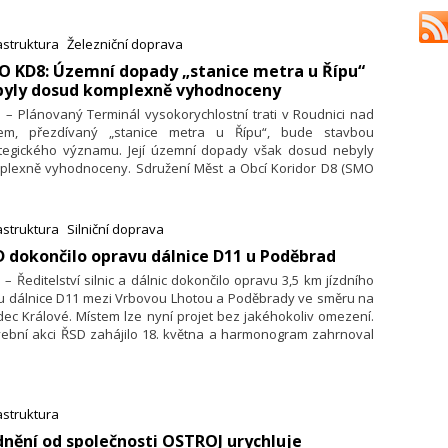
ích a o duální provoz ETCS s národním systémem LVZ. Důvody
u především bezpečnostní. Návěstidla umožňují zachovat
voz na dráze i v případě výpadku všech systémů, což je
astruktura
Železniční doprava
žité například v případě vojenského konfliktu. LVZ je zase
O KD8: Územní dopady „stanice metra u Řípu“
em robustnější a levnější systém a je odolný proti hacknutí.
byly dosud komplexně vyhodnoceny
. – Plánovaný Terminál vysokorychlostní trati v Roudnici nad
em, přezdívaný „stanice metra u Řípu“, bude stavbou
ategického významu. Její územní dopady však dosud nebyly
plexně vyhodnoceny. Sdružení Měst a Obcí Koridor D8 (SMO
) proto iniciovalo výzvu k pořízení dopadové studie, která
kala podporu 29 měst a obcí i mimo svou členskou základnu.
ta a obce požadují komplexní analýzu dopadů na dopravu,
astruktura
Silniční doprava
otní prostředí i socioekonomický rozvoj, aby mohly
D dokončilo opravu dálnice D11 u Poděbrad
povědně plánovat další rozvoj již tak enormně zatíženého
í a chránit či zlepšovat kvalitu života místních obyvatel.
. – Ředitelství silnic a dálnic dokončilo opravu 3,5 km jízdního
vu, o které informoval Martin Klečka, předseda SMO KD8,
u dálnice D11 mezi Vrbovou Lhotou a Poděbrady ve směru na
ášíme v přesném znění.
ec Králové. Místem lze nyní projet bez jakéhokoliv omezení.
vební akci ŘSD zahájilo 18. května a harmonogram zahrnoval
e na 37 dní, tedy do 24. června. Šlo o opravu jízdního pásu
krétně mezi km 36,7 – 40,2. Podle posledního sčítání tudy
dý den projede v průměru na 40 tisíc vozidel z toho těžká
adní doprava tvoří až 40 %.
astruktura
dnění od společnosti OSTROJ urychluje