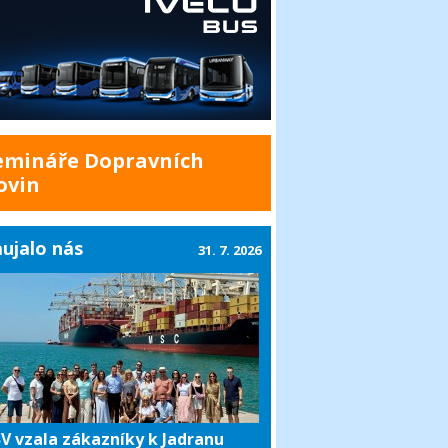
emináře Dopravních
ovin
ujalo nás
31. 7. 2026
V vzala zákazníky k Jadranu