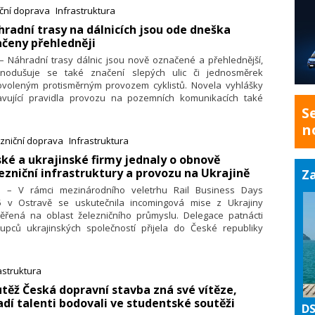
ohlo především příznivé počasí, maximální nasazení,
iční doprava
Infrastruktura
enosti a profesionální přístup zhotovitele, a v neposlední
hradní trasy na dálnicích jsou ode dneška
 také ohleduplní řidiči, uvedlo ŘSD.
čeny přehledněji
 – Náhradní trasy dálnic jsou nově označené a přehlednější,
dnodušuje se také značení slepých ulic či jednosměrek
ovoleným protisměrným provozem cyklistů. Novela vyhlášky
avující pravidla provozu na pozemních komunikacích také
S
žuje počty směrových dopravních značek a upravuje značení
oemisních zón. Vyhláška je účinná k 1. červenci 2025.
n
zniční doprava
Infrastruktura
ské a ukrajinské firmy jednaly o obnově
ezniční infrastruktury a provozu na Ukrajině
Za
6. – V rámci mezinárodního veletrhu Rail Business Days
5 v Ostravě se uskutečnila incomingová mise z Ukrajiny
ěřená na oblast železničního průmyslu. Delegace patnácti
tupců ukrajinských společností přijela do České republiky
ílem navázat nové obchodní kontakty a jednat o možnostech
lupráce při obnově železniční infrastruktury a provozu na
jině.
astruktura
utěž Česká dopravní stavba zná své vítěze,
dí talenti bodovali ve studentské soutěži
DS