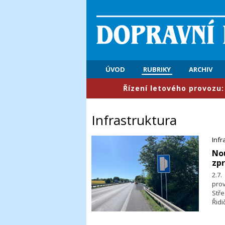
ÚVOD
RUBRIKY
ARCHIV
​Řízení letového provozu: První polol
Infrastruktura
Infr
​No
zpr
2.7.
pro
Stř
Řidi
zah
uve