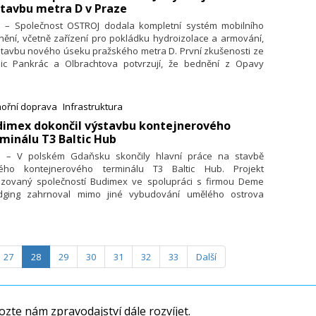
tavbu metra D v Praze
6. – Společnost OSTROJ dodala kompletní systém mobilního
ění, včetně zařízení pro pokládku hydroizolace a armování,
stavbu nového úseku pražského metra D. První zkušenosti ze
nic Pankrác a Olbrachtova potvrzují, že bednění z Opavy
náší výrazné zefektivnění prací a zvyšuje bezpečnost přímo
nelu. Stavební firmy oceňují především technické parametry,
abilitu konstrukce a jednoduché přestavby pro různé profily
ořní doprava
Infrastruktura
lů.
dimex dokončil výstavbu kontejnerového
minálu T3 Baltic Hub
6. – V polském Gdaňsku skončily hlavní práce na stavbě
ého kontejnerového terminálu T3 Baltic Hub. Projekt
lizovaný společností Budimex ve spolupráci s firmou Deme
dging zahrnoval mimo jiné vybudování umělého ostrova
ozloze 36 hektarů a výstavbu 717 metrů dlouhého hlubinného
eží. Díky novému terminálu zvýší Baltic Hub svoji odbavovací
acitu o dalších 1,5 milionu TEU ročně na celkových
milionu TEU.
27
28
29
30
31
32
33
Další
zte nám zpravodajství dále rozvíjet.