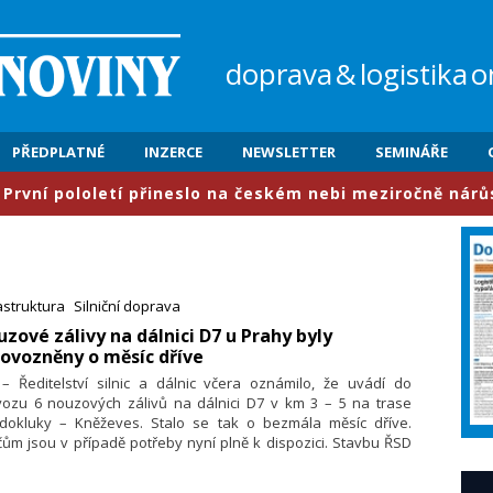
doprava
&
logistika
o
PŘEDPLATNÉ
INZERCE
NEWSLETTER
SEMINÁŘE
etí přineslo na českém nebi meziročně nárůst provozu o
astruktura
Silniční doprava
uzové zálivy na dálnici D7 u Prahy byly
ovozněny o měsíc dříve
 – Ředitelství silnic a dálnic včera oznámilo, že uvádí do
vozu 6 nouzových zálivů na dálnici D7 v km 3 – 5 na trase
edokluky – Kněževes. Stalo se tak o bezmála měsíc dříve.
čům jsou v případě potřeby nyní plně k dispozici. Stavbu ŘSD
ájilo 30. dubna a podle nastaveného harmonogramu měla být
dena do provozu koncem července. Urychlení výstavby