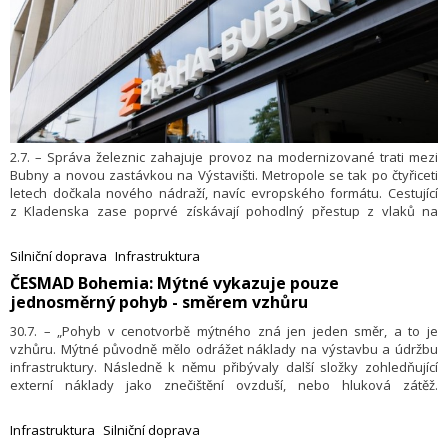
2.7. – Správa železnic zahajuje provoz na modernizované trati mezi
Bubny a novou zastávkou na Výstavišti. Metropole se tak po čtyřiceti
letech dočkala nového nádraží, navíc evropského formátu. Cestující
z Kladenska zase poprvé získávají pohodlný přestup z vlaků na
všechny linky metra. Úsek je součástí budovaného spojení z centra
hlavního města na letiště Václava Havla a do Kladna.
Silniční doprava
Infrastruktura
​ČESMAD Bohemia: Mýtné vykazuje pouze
jednosměrný pohyb - směrem vzhůru
30.7. – „Pohyb v cenotvorbě mýtného zná jen jeden směr, a to je
vzhůru. Mýtné původně mělo odrážet náklady na výstavbu a údržbu
infrastruktury. Následně k němu přibývaly další složky zohledňující
externí náklady jako znečištění ovzduší, nebo hluková zátěž.
Naposledy vloni v březnu se mýtné výrazně zvýšilo o příplatek za
emise oxidu uhličitého a další ´inflační´ navýšení přišlo letos v lednu.
Infrastruktura
Silniční doprava
Původně mýto zahrnovalo pouze dálnice, ke kterým se přidaly silnice