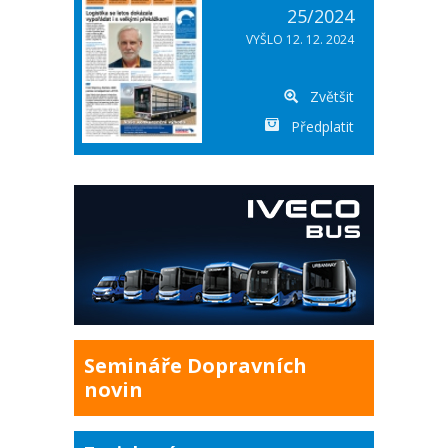
25/2024
VYŠLO 12. 12. 2024
Zvětšit
Předplatit
Semináře Dopravních
novin