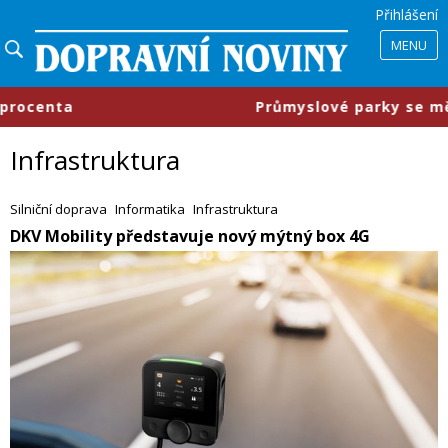
Přihlášení
MENU
​Průmyslové parky se mění, firmy chtějí m
Infrastruktura
Silniční doprava
Informatika
Infrastruktura
DKV Mobility představuje nový mýtný box 4G