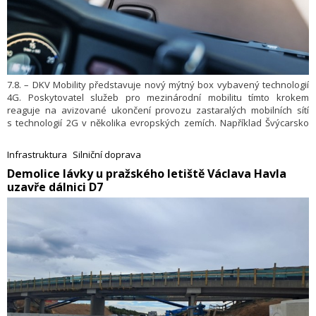
7.8. – DKV Mobility představuje nový mýtný box vybavený technologií
4G. Poskytovatel služeb pro mezinárodní mobilitu tímto krokem
reaguje na avizované ukončení provozu zastaralých mobilních sítí
s technologií 2G v několika evropských zemích. Například Švýcarsko
zavede v roce 2026 na základě technologie 4G nový mýtný systém pro
vozidla s celkovou hmotností více než 3,5 tuny. Plány na ukončení
Infrastruktura
Silniční doprava
mýtných služeb používajících technologii 2G do konce roku
​Demolice lávky u pražského letiště Václava Havla
2030 oznámily i další země, mezi něž patří Německo, Francie, Nizozemí,
uzavře dálnici D7
Belgie a Norsko. Nová generace mýtného boxu DKV Box Europe rozšíří
portfolio služeb společnosti DKV Mobility pro evropské elektronické
mýtné systémy EETS (European Electronic Toll Service) ve čtvrtém
čtvrtletí 2025.