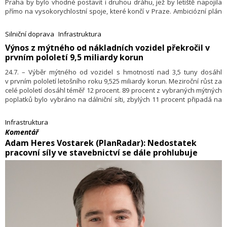
Praha by bylo vhodné postavit i druhou dráhu, jež by letiště napojila
přímo na vysokorychlostní spoje, které končí v Praze. Ambiciózní plán
nyní existuje ve formě studie a je založený v první řadě na tunelu, díky
kterému vysokorychlostní vlaky zajedou na Hlavním nádraží Praha
Silniční doprava
Infrastruktura
pod zem, napojí se na linky metra A a B v zastávce Můstek a dojedou
​Výnos z mýtného od nákladních vozidel překročil v
až do podzemní stanice pod terminálem 1. To vše za 9 minut. Následně
prvním pololetí 9,5 miliardy korun
bude trať pokračovat směrem na Kladno a Karlovy Vary, bude tedy
využitelná nejen pro návštěvníky letiště.
24.7. – Výběr mýtného od vozidel s hmotností nad 3,5 tuny dosáhl
v prvním pololetí letošního roku 9,525 miliardy korun. Meziroční růst za
celé pololetí dosáhl téměř 12 procent. 89 procent z vybraných mýtných
poplatků bylo vybráno na dálniční síti, zbylých 11 procent připadá na
zpoplatněné úseky silnic I. třídy.
Infrastruktura
​Komentář
​Adam Heres Vostarek (PlanRadar): Nedostatek
pracovní síly ve stavebnictví se dále prohlubuje