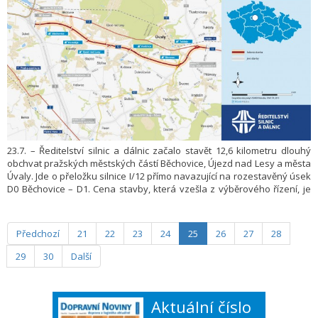
23.7. – Ředitelství silnic a dálnic začalo stavět 12,6 kilometru dlouhý
obchvat pražských městských částí Běchovice, Újezd nad Lesy a města
Úvaly. Jde o přeložku silnice I/12 přímo navazující na rozestavěný úsek
D0 Běchovice – D1. Cena stavby, která vzešla z výběrového řízení, je
3,78 miliardy Kč bez DPH. Přeložka by se měla zprovoznit společně se
zmíněným novým úsekem Pražského okruhu.
Předchozí
21
22
23
24
25
26
27
28
29
30
Další
Aktuální číslo