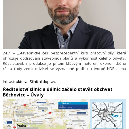
24.7. – „Stavebnictví čelí bezprecedentní krizi pracovní síly, která
ohrožuje dodržování stavebních plánů a výkonnost celého odvětví.
Růst stavební produkce je přitom klíčovým motorem ekonomického
růstu řady zemí: odvětví se významně podílí na tvorbě HDP a má
multiplikační efekt na desítky návazných odvětví. Podle nejnovější
analýzy McKinsey & Company hrozí, že při zachování současných
Infrastruktura
Silniční doprava
trendů stagnující produktivity a nedostatku pracovníků vznikne do
​Ředitelství silnic a dálnic začalo stavět obchvat
roku 2040 v globálním stavebním sektoru schodek v objemu až
Běchovice – Úvaly
40 bilionů dolarů. Takto významný pokles by měl neblahé dopady
nejen na stavebnictví samotné, ale i na ekonomickou stabilitu zemí a
jejich schopnost reagovat na rostoucí potřebu dostupného bydlení a
infrastruktury. Jak tato alarmující situace konkrétně dopadá na český
trh a jaké inovativní cesty k jejímu řešení se nabízejí.“ Ve svém
komentáři to uvádí Adam Heres Vostarek, regionální manažer
technologické společnosti PlanRadar pro Českou republiku.