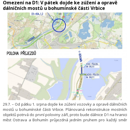
​Omezení na D1: V pátek dojde ke zúžení a opravě
prvních tříd a některé samosprávy stále usilují o zpoplatnění
dálničních mostů u bohumínské části Vrbice
vybraných komunikací II. a III. třídy. V neposlední řadě se rozšířily
i kategorie zpoplatněných vozidel. Především ale roste výše mýtného,“
upozornil na to mluvčí Sdružení ČESMAD Bohemia Martin Felix.
29.7. – Od pátku 1. srpna dojde ke zúžení vozovky a opravě dálničních
mostů u bohumínské části Vrbice. Plánovaná rekonstrukce mostních
objektů potrvá do první poloviny září, proto bude dálnice D1 na hranici
měst Ostrava a Bohumín průjezdná jedním pruhem pro každý směr
(režim 1+1, sníženou rychlostí). Uvedlo to Ředitelství silnic a dálnic.