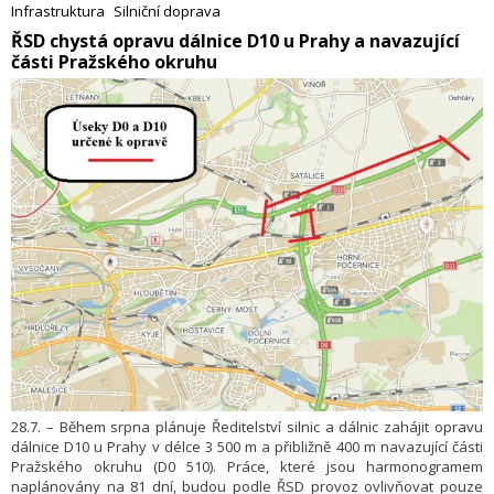
Infrastruktura
Silniční doprava
​ŘSD chystá opravu dálnice D10 u Prahy a navazující
části Pražského okruhu
28.7. – Během srpna plánuje Ředitelství silnic a dálnic zahájit opravu
dálnice D10 u Prahy v délce 3 500 m a přibližně 400 m navazující části
Pražského okruhu (D0 510). Práce, které jsou harmonogramem
naplánovány na 81 dní, budou podle ŘSD provoz ovlivňovat pouze