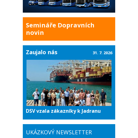
Semináře Dopravních
novin
Zaujalo nás
31. 7. 2026
DSV vzala zákazníky k Jadranu
UKÁZKOVÝ NEWSLETTER