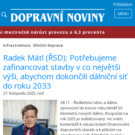
Přihlášení
MENU
eziročně nárůst provozu o 6,3 procenta
Infrastruktura
Silniční doprava
​Radek Mátl (ŘSD): Potřebujeme
zafinancovat stavby v co největší
výši, abychom dokončili dálniční síť
do roku 2033
27. listopadu 2025, red
28.11. - Ředitelství silnic a dálnic
zprovozní do konce roku téměř 50
kilometrů nových dálnic. Rozpočet na
rok 2025 je stabilizovaný. Ve svém
komentáři k situaci kolem financování
dopravních staveb a k plánům na