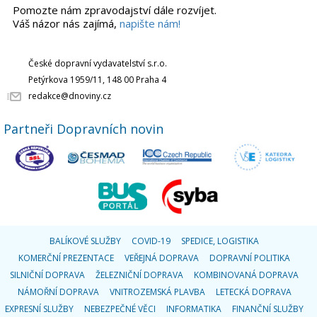
Pomozte nám zpravodajství dále rozvíjet.
Váš názor nás zajímá,
napište nám!
České dopravní vydavatelství s.r.o.
Petýrkova 1959/11, 148 00 Praha 4
redakce@dnoviny.cz
Partneři Dopravních novin
BALÍKOVÉ SLUŽBY
COVID-19
SPEDICE, LOGISTIKA
KOMERČNÍ PREZENTACE
VEŘEJNÁ DOPRAVA
DOPRAVNÍ POLITIKA
SILNIČNÍ DOPRAVA
ŽELEZNIČNÍ DOPRAVA
KOMBINOVANÁ DOPRAVA
NÁMOŘNÍ DOPRAVA
VNITROZEMSKÁ PLAVBA
LETECKÁ DOPRAVA
EXPRESNÍ SLUŽBY
NEBEZPEČNÉ VĚCI
INFORMATIKA
FINANČNÍ SLUŽBY