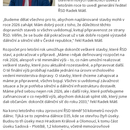
otevření nových dálničních úseků v
letošním roce to uvedl generální ředitel
ŘSD Radek Mátl.
„Budeme dělat všechno pro to, abychom naplánované stavby mohli v
roce 2026 zahájit. Mám dobrý pocit z toho, že důležitost těchto
dopravních staveb si všichni uvědomují, kvitují připravenost ze strany
ŘSD. Věřím, že se bude dál pokračovat už v tak dobře rozjeté výstavbě
dálniční a silniční sítě v České republice,“ řekl Radek Mátl.
Rozpočet pro letošní rok umožňuje dokončit veškeré stavby, které ŘSD
staví, a pokračovat v přípravě. „Máme i nějak definovaný rozpočet na
rok 2026, alespoň v té minimální výši – to, co nám umožní realizovat
veškeré stavby, které jsou aktuálně rozestavěné, a připravovat další.
O té finální výši probíhají nadále jednání na úrovni vrcholového
vedení ministerstva dopravy. O stavby, které chceme zahajovat a
máme je připravené, všichni bojují. Všichni si uvědomují závažnost
situace a že je potřeba silniční a dálniční infrastrukturu dostavět.
Máme před sebou nejen rok 2026, ale i další roky, které potřebujeme
zafinancovat v co největší výši, abychom dokázali splnit slib, který jsme
dali občanům: dokončit dálniční síť do roku 2033,“ řekl Radek Mátl.
Na konci letošního roku zprovozní ŘSD téměř 50 kilometrů nových
dálnic. Týká se to zejména dálnice D35, kde se otevřou čtyři úseky.
Budou to tři úseky mezi Hradcem Králové a Olomoucí, k tomu část
úseku Sadová – Plotiště, 1,2 kilometru, včetně mimoúrovňové