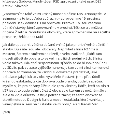
křižovatky Sadová. Minulý týden ŘSD zprovoznilo také úsek D35
Křelov - Slavonín.
„Zprovozníme také velmi krásný most na dálnici D55 u Napajedel. A
zejména – a to je potřeba zdůraznit – zprovozníme 19. prosince
poslední úsek dálnice D1 na obchvatu Přerova. To jsou všechno
dálniční stavby, které zprovozníme v prosinci. Těšit se ale můžou i
občané Žiželic a Pardubic na obchvaty, které zprovozníme na začátku
prosince,“ řekl Radek Mátl.
Jak dále upozornil, většina občanů vnímá jako prioritní velké dálniční
stavby. Důležité jsou ale i obchvaty. Například silnice I/27 mezi
Mostem, Žatcem a směrem na Plzeň je velmi zatížená. „Řidiči tam
museli sjíždět do obce, a to ve velmi složitých podmínkách. Silnice
vedla takovou klikaticí, serpentinami, sjíždělo se do hlubokého údolí
do Žiželic, pak se zase vyjíždělo nahoru. Je tam velmi silná kamionová
doprava, to znamená, že všichni si dokážeme představit, jaké
exhalace, jaký hluk to v obci vytvářelo. Postavili jsme přes údolí
krásnou estakádu, takže doprava bude plynulá, bude bezpečná.
Myslím si, že pro občany Žiželic, ale i pro všechny řidiče, kteří po silnici
I/27 jezdí, to bude velmi důležitý obchvat, o kterém se možná málo ví,
ale o to víc je důležitý. Ještě je potřeba zmínit, že tento obchvat se
stavěl metodou Design & Build a mostní estakáda, která vznikla, je
velmi pěkná a jsem na tu stavbu velmi hrdý,“ uvedl Radek Mátl.
(red)