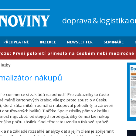
doprava
&
logistika
o
PŘEDPLATNÉ
INZERCE
NEWSLETTER
SEMINÁŘE
rvní pololetí přineslo na českém nebi meziročně nárůst
služby
timalizátor nákupů
ní e-commerce si zakládá na pohodlí. Pro zákazníky to často
 méně kartonových krabic. Allegro proto spustilo v Česku
i, která zákazníkům pomáhá nakupovat pohodlněji a zároveň
t doručovaných balíků. Tlačítko Spojit zásilky přímo v košíku
ost najít zboží od stejných prodejců, díky čemuž lze nákup
enšího počtu zásilek. Společnost to uvedla v tiskové zprávě.
kla na základě rozsáhlé analýzy dat a jejím cílem je zpříjemnit