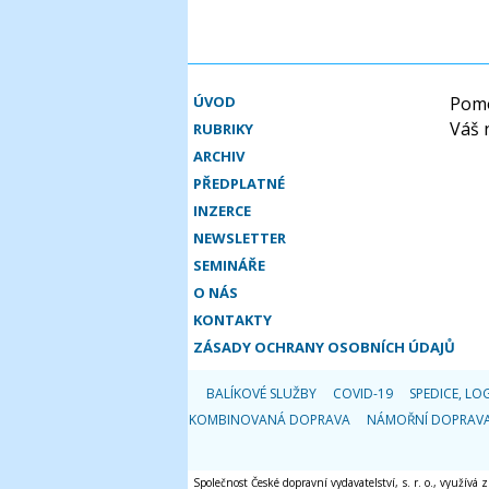
ÚVOD
Pomo
Váš 
RUBRIKY
ARCHIV
PŘEDPLATNÉ
INZERCE
NEWSLETTER
SEMINÁŘE
O NÁS
KONTAKTY
ZÁSADY OCHRANY OSOBNÍCH ÚDAJŮ
BALÍKOVÉ SLUŽBY
COVID-19
SPEDICE, LOG
KOMBINOVANÁ DOPRAVA
NÁMOŘNÍ DOPRAV
Společnost České dopravní vydavatelství, s. r. o., využívá