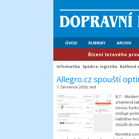
ÚVOD
RUBRIKY
ARCHIV
​Řízení letového provozu: P
Informatika
Spedice, logistika
Balíkové 
​Allegro.cz spouští op
7. července 2026, red
8.7. - Moder
znamená také
novou funkc
snižuje poče
nabídne možn
sloučit do m
Novinka vzni