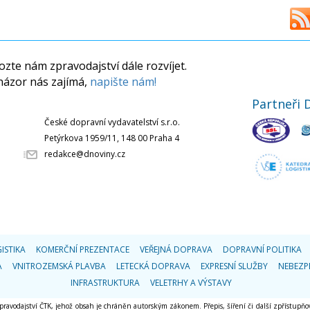
zte nám zpravodajství dále rozvíjet.
názor nás zajímá,
napište nám!
Partneři 
České dopravní vydavatelství s.r.o.
Petýrkova 1959/11, 148 00 Praha 4
redakce@dnoviny.cz
ISTIKA
KOMERČNÍ PREZENTACE
VEŘEJNÁ DOPRAVA
DOPRAVNÍ POLITIKA
A
VNITROZEMSKÁ PLAVBA
LETECKÁ DOPRAVA
EXPRESNÍ SLUŽBY
NEBEZP
INFRASTRUKTURA
VELETRHY A VÝSTAVY
 zpravodajství ČTK, jehož obsah je chráněn autorským zákonem. Přepis, šíření či další zpřístupňov