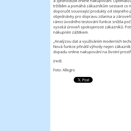
a zjednodušit online nakupování. Optimaliz
tržištěm a pomáhá zákazníkům sestavit co n
doporučit související produkty od stejného
objednávky pro dopravu zdarma a zároveň p
rámci úvodního testování funkce snížila poč
vysoká úroveň spokojenosti zákazníků. Potvrd
nákupním zážitkem.
„Analýzou dat a využíváním moderních techn
Nová funkce přináší výhody nejen zákazníků
dopadu online nakupování na životní prostřed
(red)
Foto: Allegro