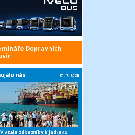
emináře Dopravních
ovin
ujalo nás
31. 7. 2026
V vzala zákazníky k Jadranu