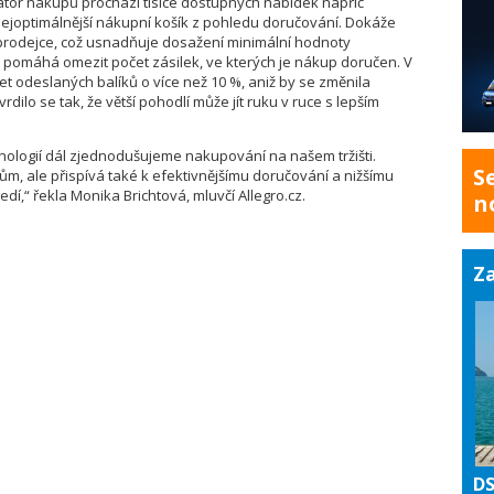
átor nákupů prochází tisíce dostupných nabídek napříč
ejoptimálnější nákupní košík z pohledu doručování. Dokáže
 prodejce, což usnadňuje dosažení minimální hodnoty
omáhá omezit počet zásilek, ve kterých je nákup doručen. V
et odeslaných balíků o více než 10 %, aniž by se změnila
ilo se tak, že větší pohodlí může jít ruku v ruce s lepším
ologií dál zjednodušujeme nakupování na našem tržišti.
S
m, ale přispívá také k efektivnějšímu doručování a nižšímu
í,“ řekla Monika Brichtová, mluvčí Allegro.cz.
n
Za
DS