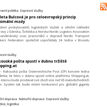
oucí potřeby italských a evropských firem a spotřebitelů.
avní politika
Expresní služby
oleta Bulcová je pro celoevropský princip
nimální mzdy
žení poskytovatelů logistických služeb a silniční nákladní
avy z Dánska, Švédska a Norska Nordic Logistics Association
kandinávský svaz pracovníků v dopravě Nordic Transport
kers Federation společně uspořádaly 24. ledna v Bruselu
erenci „The Road Ahead“ (Cesta vpřed). Akce se zaměřila na
ování z jejich pohledu spravedlivého konkurenčního
středí a pracovních podmínek v silniční nákladní dopravě
esní služby
vropě. Zásadní pozici měla zpráva poradenské společnosti
ouská pošta spustí v dubnu tržiště
I o skutečných pracovních podmínkách bulharských a
öpping.at
unských řidičů kamionů na dánských i dalších evropských
cích.
. – Rakouská pošta Österreichische Post (ÖP) koncem ledna
mila, že letos v dubnu spustí online platformu Shöpping.at,
 kterou bude prodávat své zboží více než 65 maloobchodních
em. Systém tak bude místní konkurencí pro globální giganty
 je Amazon, eBay či Zalando.
iční doprava
Námořní doprava
Expresní služby
ice, logistika