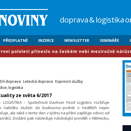
doprava
&
logistika
o
PŘEDPLATNÉ
INZERCE
NEWSLETTER
SEMINÁŘE
oletí přineslo na českém nebi meziročně nárůst provozu
iční doprava
Letecká doprava
Expresní služby
ice, logistika
uality ze světa 6/2017
 - LOGISTIKA – Společnost Dachser Food Logistics rozšiřuje
u nabídku služeb: do budoucna podnik o nedělích nejen
čuje, ale také v tento den v týdnu na přání zajišťuje odvoz od
zníků. Dodání pak následuje následující pondělí v Německu,
ousku, Polsku, Lucembursku, Nizozemsku, Dánsku jakož
gionálně v Belgii, Itálii, Česku a Švýcarsku.