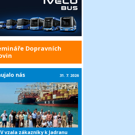
emináře Dopravních
ovin
ujalo nás
31. 7. 2026
V vzala zákazníky k Jadranu