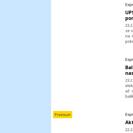
Expr
​UP
po
23.2
ze s
na r
pokr
Expr
​Ba
nas
23.2
elek
až 
bal
v bu
Expr
Premium
Akt
22.2.