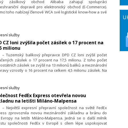
ský zásilkový obchod Alibaba zahajují spolupráci
řeshraniční dopravě pro elektronický obchod (E-Commerce).
mci toho nabízejí členové WCA své logistické know-how a své
U
by na platformě Alibaby. Spolupráce začala již v lednu a je
devším zaměřena na velké trhy USA, Indie a Velké Británie.
 má být světově nejsilnějším seskupením nezávislých
itérů.
esní služby
D CZ loni zvýšila počet zásilek o 17 procent na
5 milionu
2. – Tuzemský balíkový přepravce DPD CZ loni zvýšil počet
učených zásilek o 17 procent na 17,5 milionu. Z toho počet
rostátních zásilek se zvýšil na 13 milionů balíků a mezinárodní
ravy vzrostly o 16 procent na celkem 4,5 milionu zásilek. Na
ové konferenci to uvedl generální ředitel Miloš Malaník.
esní služby
olečnost FedEx Express otevřela novou
ladnu na letišti Miláno-Malpensa
2. – Největší expresní přepravní společnost na světě FedEx
ress zprovoznila novou mezinárodní základnu a bránu do
í Evropy na letišti Miláno-Malpensa. Jedná se o další milník
ůstu společnosti FedEx v Evropě s cílem lépe uspokojovat