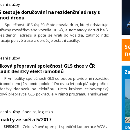
esní služby
S testuje doručování na rezidenční adresy s
mocí dronu
. – Společnost UPS úspěšně otestovala dron, který odstartuje
třechy rozvážkového vozidla UPS®, automaticky doručí balík
ezidenční adresu a poté se vrátí do vozidla, zatímco řidič
ačuje po své trase a doručuje ostatní zásilky.
S
n
esní služby
líková přepravní společnost GLS chce v ČR
adit desítky elektromobilů
Za
. – První balíky společnosti GLS se budou pravidelně rozvážet
tromobilem již v tomto pololetí. Do dvou let pak plánuje pořídit
desítky dodávek na elektřinu. Tímto krokem celoevropský
íkový přepravce GLS pokračuje v rámci programu ThinkGreen
dování ekologicky šetrného přepravního systému.
esní služby
Spedice, logistika
uality ze světa 5/2017
 -
SPEDICE
– Celosvětově operující spediční kooperace WCA a
DS