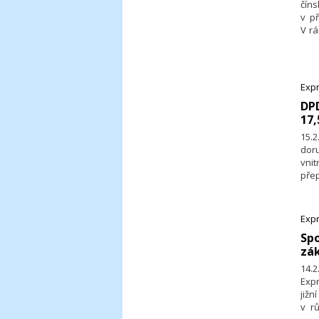
čín
v p
V rá
služ
pře
WCA
sped
Expr
​DP
17,
15.
dor
vnit
přep
tisk
Expr
​Sp
zák
14.
Exp
jižn
v r