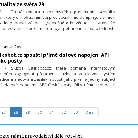
uality ze světa 29
11. – Druhá komora nizozemského parlamentu schválila
n, který činí oficiálním boj proti sociálnímu dumpingu v silniční
ladní dopravě. Zákon o „Společné odpovědnosti“ stanoví, že
é odesilatelé zboží mohou být poháněni k odpovědnosti,
ud pracovní podmínky nákladních řidičů neodpovídají
ozemským předpisům. Možnost žalob za sociální dumping se
 rozšiřují, když dosud bylo možno postupovat pouze proti
esní služby
avním firmám, jež řidiče zaměstnávají.
líkobot.cz spouští přímé datové napojení API
ské pošty
0. – Služba Balíkobot.cz, která pomáhá internetovým
hodům agregovat přepravní služby a zefektivnit systém
dice a sledování zásilek, spouští jako první a jediný subjekt
mé datové napojení (API) České pošty. Díky němu mohou e-
py již nyní přenášet data k zásilkám expedovaným přes ČP
la automaticky. E-shopům toto rozšíření umožní zrychlit
dici zásilek přes ČP, tisk štítků a sledování zásilek ve vlastní
inistraci e-shopu, snížit chybovost na 0 procent a výrazně
27
28
29
30
31
32
33
Další
it náklady na pracovníky expedice zásilek.
zte nám zpravodajství dále rozvíjet.