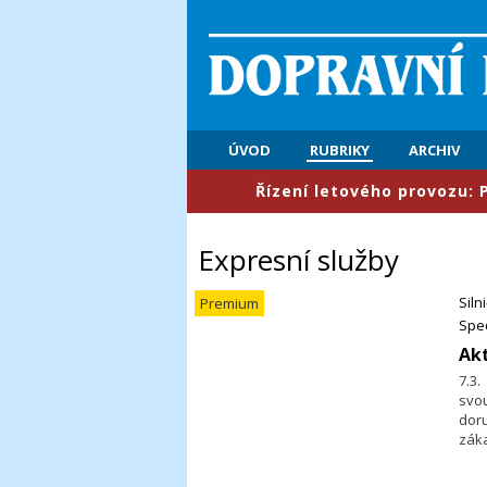
ÚVOD
RUBRIKY
ARCHIV
​Řízení letového provozu: První pol
Expresní služby
Siln
Premium
Sped
Akt
7.3.
svo
doru
záka
Rak
i re