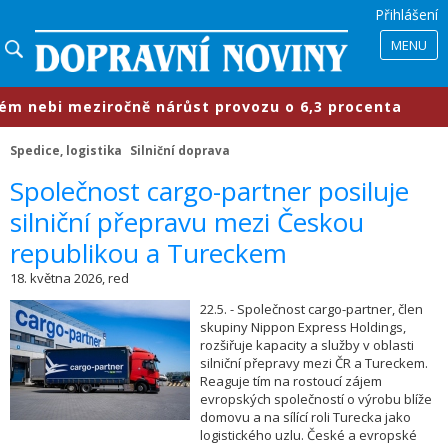
Přihlášení
MENU
 nebi meziročně nárůst provozu o 6,3 procenta
Spedice, logistika
Silniční doprava
​Společnost cargo-partner posiluje
silniční přepravu mezi Českou
republikou a Tureckem
18. května 2026, red
22.5. - Společnost cargo-partner, člen
skupiny Nippon Express Holdings,
rozšiřuje kapacity a služby v oblasti
silniční přepravy mezi ČR a Tureckem.
Reaguje tím na rostoucí zájem
evropských společností o výrobu blíže
domovu a na sílící roli Turecka jako
logistického uzlu. České a evropské