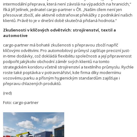
intermodální přeprava, která není závislá na výpadcích na hranicích,“
říká Jiří Jelínek, jednatel cargo-partner v ČR. „Naším cílem není jen
přesouvat zboží, ale aktivně odstraňovat překážky z podnikání našich
klientů. Právě to je v dnešní době skutečná přidaná hodnota.“
Zkušenosti v klíčových odvětvích: strojírenství, textil a
automotive
cargo-partner má bohaté zkušenosti s přepravou zboží napříč
klíčovými odvětvími. Pro automobilový průmysl zajišťuje precizní just-
in-time dodávky, což dokládá flexibilitu společnosti a její připravenost
podpořit jakýkoliv obchodní záměr svých klientů na tomto
strategickém koridoru včetně strojírenství a textilního průmyslu. Rychle
roste také poptávka v potravinářství, kde firma díky modernímu
vozovému parku a přísným hygienickým standardům zajišťuje i
přepravu chlazených produktů.
(red)
Foto: cargo-partner