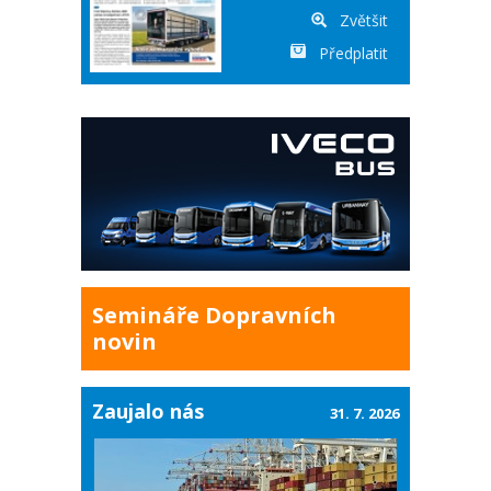
Zvětšit
Předplatit
Semináře Dopravních
novin
Zaujalo nás
31. 7. 2026