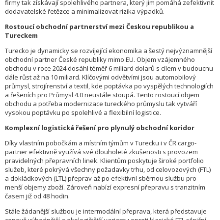
firmy tak získávají spolehlivého partnera, který jim pomáhá zefektivnit
dodavatelské řetězce a minimalizovat rizika výpadků.
Rostoucí obchodní partnerství mezi Českou republikou a
Tureckem
Turecko je dynamicky se rozvíjející ekonomika a šestý nejvýznamnější
obchodní partner České republiky mimo EU. Objem vzájemného
obchodu v roce 2024 dosáhl téměř 6 miliard dolarů s cílem v budoucnu
dále růst až na 10 miliard. Klíčovými odvětvími jsou automobilový
průmysl, strojírenství a textil, kde poptávka po vyspělých technologiích
a řešeních pro Průmysl 4.0 neustále stoupá. Tento rostoucí objem
obchodu a potřeba modernizace tureckého průmyslu tak vytváří
vysokou poptávku po spolehlivé a flexibilní logistice.
Komplexní logistická řešení pro plynulý obchodní koridor
Díky vlastním pobočkám a místním týmům v Turecku i v ČR cargo-
partner efektivně využívá své dlouholeté zkušenosti s provozem
pravidelných přepravních linek. Klientům poskytuje široké portfolio
služeb, které pokrývá všechny požadavky trhu, od celovozových (FTL)
a dokládkových (LTL) přeprav až po efektivní sběrnou službu pro
menší objemy zboží. Zároveň nabízí expresní přepravu s tranzitním
časem již od 48 hodin.
Stále žádanější službou je intermodální přeprava, která představuje