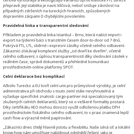
cenově výhodnější a ekologičtější variantu oproti klasické FTL silniční
přepravě. Její stabilita je navíc klíčová, neboť snižuje závislost na
případných zdrženích na tureckých hranicích, způsobených
dopravními zácpami či chybějícími povoleními.
Pravidelná linka a transparentní sledování
Příkladem je pravidelná linka Istanbul – Brno, která nabízí import i
export na týdenní bázi s tranzitním časem door-to-door od 7 dnů.
Pokrývá FTL, LTL, sběrné i expresní zásilky včetně celního odbavení.
Zákazníci získávají komplexní služby „od dveří ke dveřím“, včetně
celního odbavení, s úplnou transparentností díky sledování zásilek v
reálném čase, správě dokumentů a přehledné komunikaci
prostřednictvím online platformy SPOT.
Celní deklarace bez komplikací
Ačkoliv Turecko a EU tvoří celní unii pro průmyslové výrobky, je celní
administrativa při obchodu s touto zemí stále nevyhnutelná a
vyžaduje specifické znalosti. cargo-partner má specializovaný tým
zkušených celních deklarantů, který se o veškeré formality postará.
Díky certifikátu AEO mohou dovozci využít odloženou platbu DPH
prostřednictvím fiskálního celního odbavení, to v praxi znamená lepší
cash flow a výrazně méně papírování.
„Zákazníci dnes chtějí hlavně jistotu a flexibilitu. Naše silná síť a lokální
know-how nám umožňuje nabídnout odolnější řešení, jako je