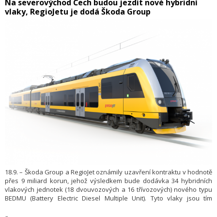
​Na severovýchod Čech budou jezdit nové hybridní
vlaky, RegioJetu je dodá Škoda Group
18.9. – Škoda Group a RegioJet oznámily uzavření kontraktu v hodnotě
přes 9 miliard korun, jehož výsledkem bude dodávka 34 hybridních
vlakových jednotek (18 dvouvozových a 16 třívozových) nového typu
BEDMU (Battery Electric Diesel Multiple Unit). Tyto vlaky jsou tím
nejefektivnějším řešením, které zajistí ekologicky šetrnou a komfortní
dopravu pro cestující na klíčových linkách v severovýchodních