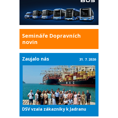
Semináře Dopravních
novin
Zaujalo nás
31. 7. 2026
DSV vzala zákazníky k Jadranu