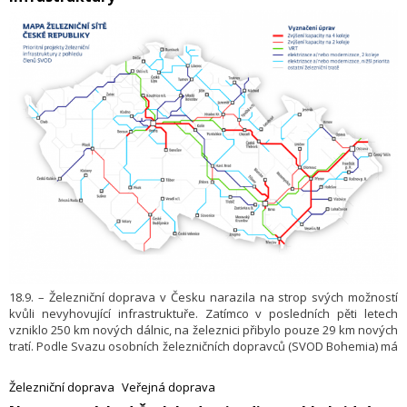
18.9. – Železniční doprava v Česku narazila na strop svých možností
kvůli nevyhovující infrastruktuře. Zatímco v posledních pěti letech
vzniklo 250 km nových dálnic, na železnici přibylo pouze 29 km nových
tratí. Podle Svazu osobních železničních dopravců (SVOD Bohemia) má
přitom železnice potenciál výrazně zvýšit počet cestujících, pokud se
investice zaměří na klíčové páteřní tratě a odstranění úzkých hrdel.
Železniční doprava
Veřejná doprava