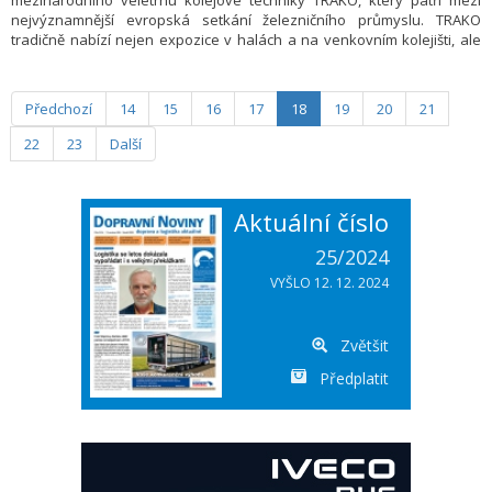
mezinárodního veletrhu kolejové techniky TRAKO, který patří mezi
nejvýznamnější evropská setkání železničního průmyslu. TRAKO
tradičně nabízí nejen expozice v halách a na venkovním kolejišti, ale
také odborný doprovodný program zaměřený na inovace, digitalizaci
a udržitelnost v železniční dopravě.
Předchozí
14
15
16
17
18
19
20
21
22
23
Další
Aktuální číslo
25/2024
VYŠLO 12. 12. 2024
Zvětšit
Předplatit