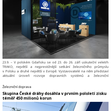
23.9. – V polském Gdaňsku se od 23. do 26. září uskuteční veletrh
TRAKO, největší a nejprestižnější setkání železničního průmyslu
v Polsku a druhé největší v Evropě. Vystavovatelé na něm představí
aktuální úroveň rozvoje dopravních systémů a železniční
infrastruktury v Polsku, Evropě a ve světě. Na šestnáctém ročníku
veletrhu bude v segmentu železniční techniky zastoupena
Železniční doprava
i společnost DAKO-CZ ze skupiny CSG. DAKO-CZ, přední výrobce
​Skupina České dráhy dosáhla v prvním pololetí zisku
brzdových systémů a komponentů pro kolejová vozidla, představí
téměř 450 milionů korun
návštěvníkům z řad odborné i laické veřejnosti novinky a inovace
zejména v oblasti komplexního vybavení podvozků osobních
železničních vozů.