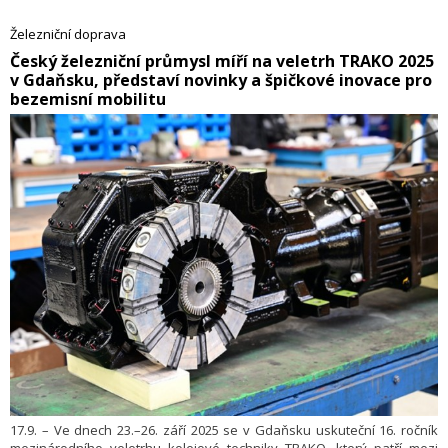
jejich důvěru v železnici. Moderní technologie tak přispívají k tomu, že
počet lidí, kteří jezdí vlaky, rok od roku roste.
Železniční doprava
​Český železniční průmysl míří na veletrh TRAKO 2025
v Gdaňsku, představí novinky a špičkové inovace pro
bezemisní mobilitu
17.9. – Ve dnech 23.–26. září 2025 se v Gdaňsku uskuteční 16. ročník