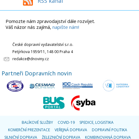
RSS kanál
Pomozte nám zpravodajství dále rozvíjet.
Váš názor nás zajímá,
napište nám!
České dopravní vydavatelství s.r.o.
Petýrkova 1959/11, 148 00 Praha 4
redakce@dnoviny.cz
Partneři Dopravních novin
BALÍKOVÉ SLUŽBY
COVID-19
SPEDICE, LOGISTIKA
KOMERČNÍ PREZENTACE
VEŘEJNÁ DOPRAVA
DOPRAVNÍ POLITIKA
SILNIČNÍ DOPRAVA
ŽELEZNIČNÍ DOPRAVA
KOMBINOVANÁ DOPRAVA