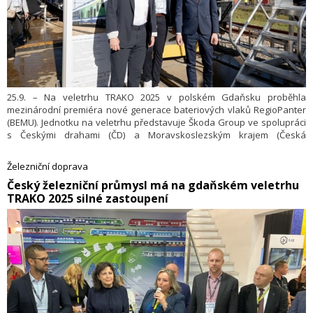
25.9. – Na veletrhu TRAKO 2025 v polském Gdaňsku proběhla
mezinárodní premiéra nové generace bateriových vlaků RegioPanter
(BEMU). Jednotku na veletrhu představuje Škoda Group ve spolupráci
s Českými drahami (ČD) a Moravskoslezským krajem (Česká
republika). Jedná se o první veřejnou prezentaci nové generace těchto
nejmodernějších bateriových vlaků na mezinárodní úrovni. Škoda
Železniční doprava
Group aktuálně vyrábí 15 vlaků BEMU nové generace pro České dráhy
​Český železniční průmysl má na gdaňském veletrhu
a jejich provoz v Moravskoslezském kraji. Vlaky zahájí provoz
TRAKO 2025 silné zastoupení
v Moravskoslezském kraji počátkem roku 2027.