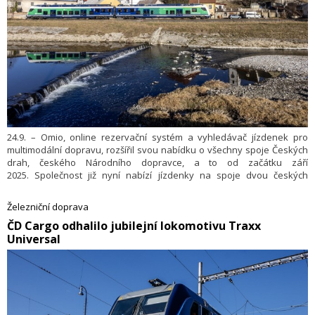
24.9. – Omio, online rezervační systém a vyhledávač jízdenek pro
multimodální dopravu, rozšířil svou nabídku o všechny spoje Českých
drah, českého Národního dopravce, a to od začátku září
2025. Společnost již nyní nabízí jízdenky na spoje dvou českých
soukromých dopravců a díky nové spolupráci s Českými drahami
obsáhne většinu domácích a přeshraničních spojů napříč Českem.
Železniční doprava
Usnadní tak nákup nejen vnitrostátních ale také mezistátních jízdenek
​ČD Cargo odhalilo jubilejní lokomotivu Traxx
pro Čechy i cestující ze zahraničí. Od spuštění partnerství ukazují data
Universal
Omio 44% nárůst rezervací v České republice (srovnání
37. kalendářního týdne 2025 a 2024). Kromě vlaků Omio nabízí také
autobusové, letecké a trajektové spoje. Omio skrze svou platformu
každý den prodá 80 tisíc jízdenek na cesty po Evropě, USA, Kanadě a
jihovýchodní Asii.