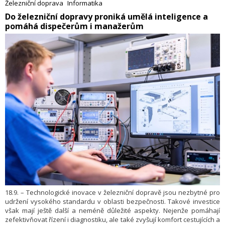
Železniční doprava
Informatika
Čechách, které dosud nejsou elektrizovány. Nové vlaky budou
​Do železniční dopravy proniká umělá inteligence a
nasazeny do provozu od prosince 2029. Cestující se mohou těšit na
pomáhá dispečerům i manažerům
zrychlení přepravy a také lepší zákaznický servis.
18.9. – Technologické inovace v železniční dopravě jsou nezbytné pro
udržení vysokého standardu v oblasti bezpečnosti. Takové investice
však mají ještě další a neméně důležité aspekty. Nejenže pomáhají
zefektivňovat řízení i diagnostiku, ale také zvyšují komfort cestujících a