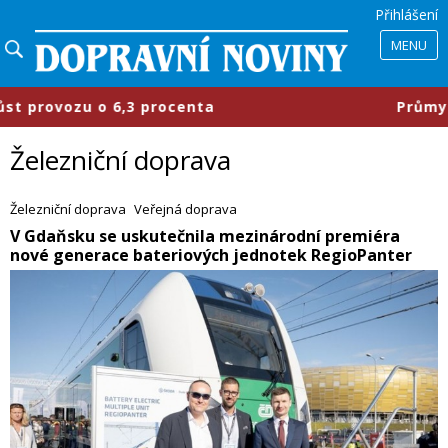
Přihlášení
MENU
centa
​Průmyslové parky se mění, 
Železniční doprava
Železniční doprava
Veřejná doprava
​V Gdaňsku se uskutečnila mezinárodní premiéra
nové generace bateriových jednotek RegioPanter