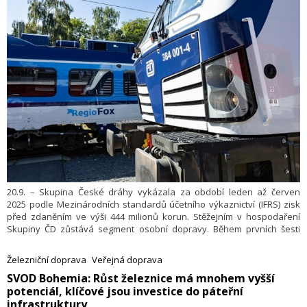
20.9. – Skupina České dráhy vykázala za období leden až červen
2025 podle Mezinárodních standardů účetního výkaznictví (IFRS) zisk
před zdaněním ve výši 444 milionů korun. Stěžejním v hospodaření
Skupiny ČD zůstává segment osobní dopravy. Během prvních šesti
měsíců roku České dráhy přepravily více než 80 milionů cestujících.
V mezinárodní dopravě se pozitivně projevuje atraktivita nových spojů
Železniční doprava
Veřejná doprava
a moderních jednotek. Naproti tomu nákladní doprava čelí složitému
​SVOD Bohemia: Růst železnice má mnohem vyšší
období.
potenciál, klíčové jsou investice do páteřní
infrastruktury