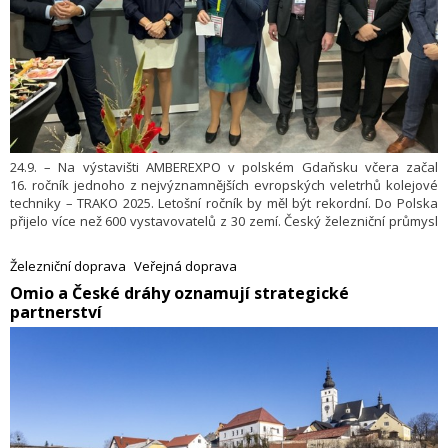
24.9. – Na výstavišti AMBEREXPO v polském Gdaňsku včera začal
16. ročník jednoho z nejvýznamnějších evropských veletrhů kolejové
techniky – TRAKO 2025. Letošní ročník by měl být rekordní. Do Polska
přijelo více než 600 vystavovatelů z 30 zemí. Český železniční průmysl
se účastní ve významném zastoupení – představují se zde více než
čtyři desítky firem. Český železniční průmysl zde prezentuje své
Železniční doprava
Veřejná doprava
aktivity jak v rámci oficiální expozice pod hlavičkou ACRI a Ministerstva
​Omio a České dráhy oznamují strategické
průmyslu a obchodu, tak prostřednictvím samostatných výstavních
partnerství
expozic.