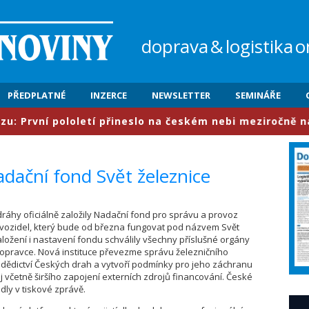
doprava
&
logistika
o
PŘEDPLATNÉ
INZERCE
NEWSLETTER
SEMINÁŘE
vní pololetí přineslo na českém nebi meziročně nárůst 
nadační fond Svět železnice
 dráhy oficiálně založily Nadační fond pro správu a provoz
 vozidel, který bude od března fungovat pod názvem Svět
aložení i nastavení fondu schválily všechny příslušné orgány
opravce. Nová instituce převezme správu železničního
dědictví Českých drah a vytvoří podmínky pro jeho záchranu
oj včetně širšího zapojení externích zdrojů financování. České
dly v tiskové zprávě.