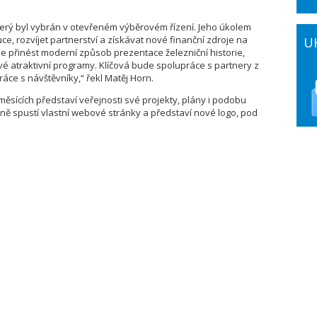
terý byl vybrán v otevřeném výběrovém řízení. Jeho úkolem
uce, rozvíjet partnerství a získávat nové finanční zdroje na
U
eme přinést moderní způsob prezentace železniční historie,
vé atraktivní programy. Klíčová bude spolupráce s partnery z
áce s návštěvníky,“ řekl Matěj Horn.
měsících představí veřejnosti své projekty, plány i podobu
sně spustí vlastní webové stránky a představí nové logo, pod