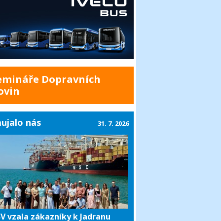
emináře Dopravních
ovin
ujalo nás
31. 7. 2026
V vzala zákazníky k Jadranu