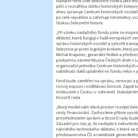
Nadační fond Svět železnice vzniká jako mod
péči o rozsáhlou sbírku historických kolejo
dnes spravuje Centrum historických vozidel
po celé republice a zahrnuje lokomotivy, v
českou železniční historii.
„Při vzniku nadačního fondu jsme se inspir
dědictví, které fungují v řadě evropských ze
správu historických vozidel a vytvořit trans
železnice je proto logickým krokem, který po
Michal Krapinec, generální ředitel a před
poskytnou zázemí Muzea Českých drah v Lužn
organizační jednotka Centrum historických 
nabídnuto další uplatnění ve fondu nebo v je
Fond bude zaměřen na správu, renovaci a pro
rozvoj expozic i vzdělávací činnosti. Zajistí
institucemi v Česku i v zahraničí. Statutá
Dozorčí rada.
„Nový model nám dává prostor rozvíjet železn
cesty financování. Zachováme přitom vysoký
prostřednictvím správní a dozorčí rady bude
Zásadní pro nás je, že nedojde k nekontro
národního technického dědictví, o které se bu
představenstva ČD a náměstek generálního 