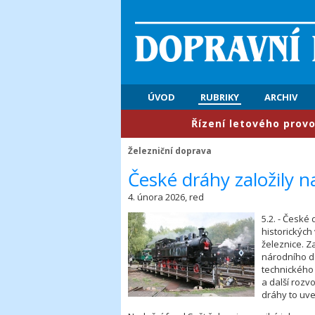
ÚVOD
RUBRIKY
ARCHIV
​Řízení letového provozu: Pr
Železniční doprava
​České dráhy založily 
4. února 2026, red
5.2. - České
historických
železnice. Z
národního d
technického 
a další rozv
dráhy to uve