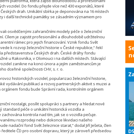
erní platforma, která zajistí dlouhodobou a profesionální
vých vozidel. Do fondu přejde více než 430 exponátů, které
 Českých drah. Unikátní sbírka je deponována na 16 místech
ozy i další technické památky se zásadním významem pro
ovali osvědčenými zahraničními modely péče o železniční
mí. Cílem je zajistit profesionální a dlouhodobě udržitelnou
parentní rámec pro jejich financování. Vznik fondu Svět
S
vede k rozvoji železniční historie v České republice,“ řekl
seda představenstva Českých drah. České dráhy fondu
n
é u Rakovníka, v Olomouci i na dalších místech. Stávající
vozidel zanikne na konci února a jejím zaměstnancům je
ho dceřiné společnosti CHV, s. r. o.
Za
voz historických vozidel, popularizaci železniční historie,
 také vydávání publikací a rozvoj partnerských aktivit s muzei a
rním orgánem fondu bude Správní rada, kontrolním orgánem
iční nostalgii, posílit spolupráci s partnery a hledat nové
 standard péče o unikátní historická vozidla a
 zachována kontrola nad tím, jak se o vozidla pečuje.
lovanému rozprodeji nebo dokonce likvidaci našeho
de nadační fond Svět železnice starat,“ dodal Jiří Ješeta, člen
ředitele ČD pro osobní dopravu, který je zároveň předsedou
DS