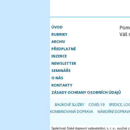
ÚVOD
Pomo
Váš 
RUBRIKY
ARCHIV
PŘEDPLATNÉ
INZERCE
NEWSLETTER
SEMINÁŘE
O NÁS
KONTAKTY
ZÁSADY OCHRANY OSOBNÍCH ÚDAJŮ
BALÍKOVÉ SLUŽBY
COVID-19
SPEDICE, LOG
KOMBINOVANÁ DOPRAVA
NÁMOŘNÍ DOPRAV
Společnost České dopravní vydavatelství, s. r. o., využívá