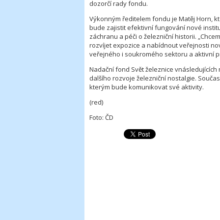
dozorčí rady fondu.
Výkonným ředitelem fondu je Matěj Horn, k
bude zajistit efektivní fungování nové instit
záchranu a péči o železniční historii. „Chc
rozvíjet expozice a nabídnout veřejnosti no
veřejného i soukromého sektoru a aktivní pr
Nadační fond Svět železnice vnásledujících 
dalšího rozvoje železniční nostalgie. Souča
kterým bude komunikovat své aktivity.
(red)
Foto: ČD