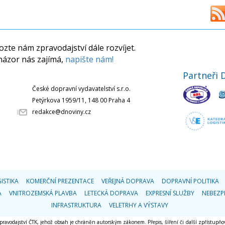
zte nám zpravodajství dále rozvíjet.
názor nás zajímá,
napište nám!
Partneři 
České dopravní vydavatelství s.r.o.
Petýrkova 1959/11, 148 00 Praha 4
redakce@dnoviny.cz
ISTIKA
KOMERČNÍ PREZENTACE
VEŘEJNÁ DOPRAVA
DOPRAVNÍ POLITIKA
A
VNITROZEMSKÁ PLAVBA
LETECKÁ DOPRAVA
EXPRESNÍ SLUŽBY
NEBEZP
INFRASTRUKTURA
VELETRHY A VÝSTAVY
 zpravodajství ČTK, jehož obsah je chráněn autorským zákonem. Přepis, šíření či další zpřístupňov