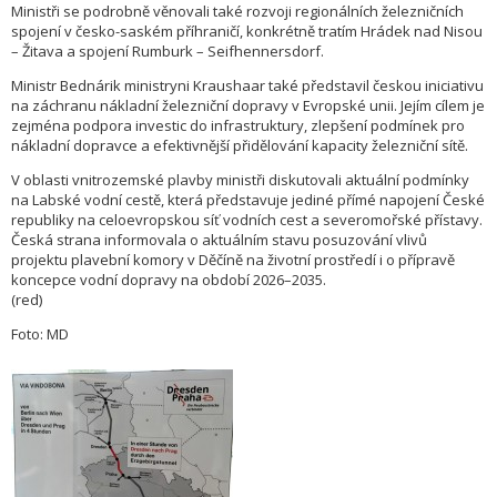
Ministři se podrobně věnovali také rozvoji regionálních železničních
spojení v česko-saském příhraničí, konkrétně tratím Hrádek nad Nisou
– Žitava a spojení Rumburk – Seifhennersdorf.
Ministr Bednárik ministryni Kraushaar také představil českou iniciativu
na záchranu nákladní železniční dopravy v Evropské unii. Jejím cílem je
zejména podpora investic do infrastruktury, zlepšení podmínek pro
nákladní dopravce a efektivnější přidělování kapacity železniční sítě.
V oblasti vnitrozemské plavby ministři diskutovali aktuální podmínky
na Labské vodní cestě, která představuje jediné přímé napojení České
republiky na celoevropskou síť vodních cest a severomořské přístavy.
Česká strana informovala o aktuálním stavu posuzování vlivů
projektu plavební komory v Děčíně na životní prostředí i o přípravě
koncepce vodní dopravy na období 2026–2035.
(red)
Foto: MD