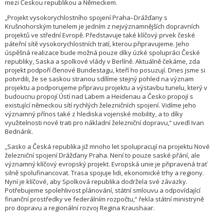
mezi Českou republikou a Německem.
„Projekt vysokorychlostního spojení Praha–Drážďany s
Krušnohorským tunelem je jedním z nejvýznamnějších dopravních
projektů ve střední Evropě. Představuje také klíčový prvek české
páteřní sítě vysokorychlostních tratí, kterou připravujeme. Jeho
úspěšná realizace bude možná pouze díky úzké spolupráci České
republiky, Saska a spolkové vlády v Berlíně. Aktuálně čekáme, zda
projekt podpoří členové Bundestagu, kteří ho posuzují. Dnes jsme si
potvrdili, že se saskou stranou sdílíme stejný pohled na význam
projektu a podporujeme přípravu projektu a výstavbu tunelu, který v
budoucnu propojí Ústí nad Labem a Heidenau a Česko propojí s
existující německou sítí rychlých železničních spojení. Vidíme jeho
významný přínos také z hlediska vojenské mobility, a to díky
využitelnosti nové trati pro nákladní železniční dopravu,“ uvedl Ivan
Bednárik.
„Sasko a Česká republika již mnoho let spolupracují na projektu Nové
železniční spojení Drážďany Praha. Není to pouze saské přání, ale
významný klíčový evropský projekt. Evropská unie je připravená trať
silně spolufinancovat. Trasa spojuje lidi, ekonomické trhy a regiony.
Nyní je klíčové, aby Spolková republika dodržela své závazky.
Potřebujeme spolehlivost plánování, státní smlouvu a odpovídající
finanční prostředky ve federálním rozpočtu,“ řekla státní ministryně
pro dopravu a regionální rozvoj Regina Kraushaar.