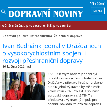
Přihlášení
MENU
ně nárůst provozu o 6,3 procenta
​
Dopravní politika
Infrastruktura
Železniční doprava
​Ivan Bednárik jednal v Drážďanech
o vysokorychlostním spojení i
rozvoji přeshraniční dopravy
16. května 2026, red
16.5. - Klíčovým bodem jednání byl
projekt vysokorychlostní tratě Praha–
Drážďany a příprava Krušnohorského
tunelu, jehož výstavba by měla začít
kolem roku 2032. Projekt je součástí
evropské dopravní sítě TEN T a
představuje významný impuls pro
osobní i nákladní železniční dopravu