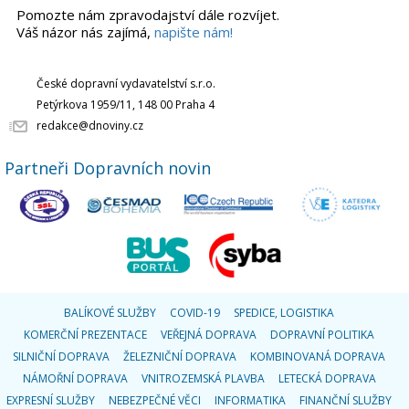
Pomozte nám zpravodajství dále rozvíjet.
Váš názor nás zajímá,
napište nám!
České dopravní vydavatelství s.r.o.
Petýrkova 1959/11, 148 00 Praha 4
redakce@dnoviny.cz
Partneři Dopravních novin
BALÍKOVÉ SLUŽBY
COVID-19
SPEDICE, LOGISTIKA
KOMERČNÍ PREZENTACE
VEŘEJNÁ DOPRAVA
DOPRAVNÍ POLITIKA
SILNIČNÍ DOPRAVA
ŽELEZNIČNÍ DOPRAVA
KOMBINOVANÁ DOPRAVA
NÁMOŘNÍ DOPRAVA
VNITROZEMSKÁ PLAVBA
LETECKÁ DOPRAVA
EXPRESNÍ SLUŽBY
NEBEZPEČNÉ VĚCI
INFORMATIKA
FINANČNÍ SLUŽBY