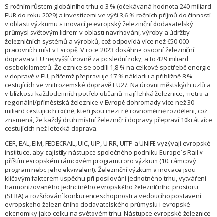
S ročním růstem globálního trhu o 3 % (očekávaná hodnota 240 miliard
EUR do roku 2029) a investicemi ve výši 3,6 % ročních příjmů do činností
v oblasti výzkumu a inovací je evropský železniční dodavatelský
průmysl světovým lídrem v oblasti navrhování, výroby a údržby
železničních systémů a výrobků, což odpovídá více než 650 000
pracovních míst v Evropě. V roce 2023 dosáhne osobní železniční
doprava v EU nejvyšší úrovně za poslední roky, a to 429 miliard
osobokilometrů. Železnice se podílí 1,8 % na celkové spotřebě energie
v dopravě v EU, přičemž přepravuje 17 % nákladu a přibližně 8 %
cestujících ve vnitrozemské dopravě EU27. Na úrovni městských uzlů a
v blízkosti každodenních potřeb občanů mají lehká železnice, metro a
regionální/příměstská železnice v Evropě dohromady více než 30
miliard cestujících ročně, kteří jsou mezi ně rovnoměrně rozděleni, což
znamená, že každý druh místní železniční dopravy přepraví 10krát více
cestujících než letecká doprava.
CER, EAL, EIM, FEDECRAIL, UIC, UIP, UIRR, UITP a UNIFE vyzývají evropské
instituce, aby zajistily nástupce společného podniku Europe´s Rail v
příštím evropském rámcovém programu pro výzkum (10. rámcový
program nebo jeho ekvivalent). Železniční výzkum a inovace jsou
klíčovým faktorem úspěchu při posilování jednotného trhu, vytváření
harmonizovaného jednotného evropského železničního prostoru
(SERA) a rozšiřování konkurenceschopnosti a vedoucího postavení
evropského železničního dodavatelského průmyslu i evropské
ekonomiky jako celku na světovém trhu. Nástupce evropské železnice