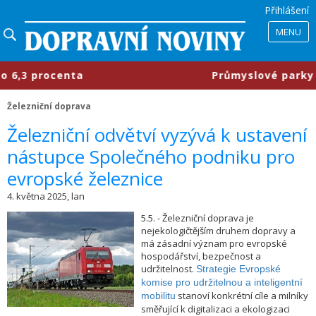
Přihlášení
MENU
 procenta
​Průmyslové parky se mě
Železniční doprava
​Železniční odvětví vyzývá k ustavení
nástupce Společného podniku pro
evropské železnice
4. května 2025, lan
5.5. - Železniční doprava je
nejekologičtějším druhem dopravy a
má zásadní význam pro evropské
hospodářství, bezpečnost a
udržitelnost.
Strategie Evropské
komise pro udržitelnou a inteligentní
stanoví konkrétní cíle a milníky
mobilitu
směřující k digitalizaci a ekologizaci