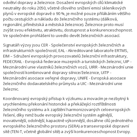
odvětví dopravy a železnice. Dosažení evropských cílů klimatické
neutrality do roku 2050, včetně cílového snížení emisí skleníkových
plynů v evropské dopravě o 90 %, je možné pouze přilákáním většího
počtu cestujících a nákladu do železničního systému (dálková,
regionální, příměstská a městská železnice). Železnice proto musí
zvýšit svou efektivitu, atraktivitu, dostupnost a konkurenceschopnost.
Ve společném prohlášení to uvedlo devět železničních asociací.
Signatáři výzvy jsou CER - Společenství evropských železničních a
infrastrukturních společností, EAL - Akreditované laboratoře ERTMS,
EIM – Sdružení evropských provozovatelů železniční infrastruktury,
FEDECRAIL - Evropská federace muzejních a turistických železnic, UIP -
Mezinárodní unie vlastníků železničních vozů, UIRR - Mezinárodní unie
společností kombinované dopravy silnice/železnice, UITP -
Mezinárodní asociace veřejné dopravy, UNIFE - Evropská asociace
železničního dodavatelského průmyslu a UIC - Mezinárodní unie
železnic.
Koordinovaný evropský přístup k výzkumu a inovacím je nezbytný k
urychlenému překonání historické a překážející roztříštěnosti
železničního systému a k zajištění harmonizovaných celoevropských
řešení, díky nimž bude evropský železniční systém agilnější,
inovativnější, odolnější, kapacitně výkonnější, dosáhne cílů jednotného
evropského železničního prostoru (SERA) a transevropské dopravní
sítě (TEN-T, včetně globální sítě) a zvýší konkurenceschopnost Evropy.