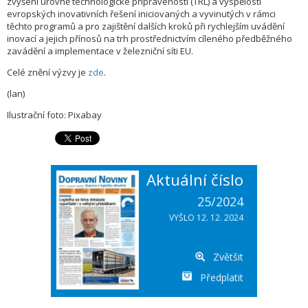
zvýšení úrovně technologické připravenosti (TRL) a vyspělosti
evropských inovativních řešení iniciovaných a vyvinutých v rámci
těchto programů a pro zajištění dalších kroků při rychlejším uvádění
inovací a jejich přínosů na trh prostřednictvím cíleného předběžného
zavádění a implementace v železniční síti EU.
Celé znění výzvy je
zde
.
(lan)
Ilustrační foto: Pixabay
Aktuální číslo
25/2024
VYŠLO 12. 12. 2024
Zvětšit
Předplatit