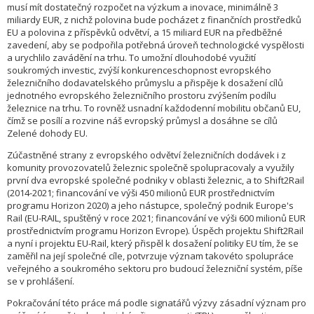
musí mít dostatečný rozpočet na výzkum a inovace, minimálně 3
miliardy EUR, z nichž polovina bude pocházet z finančních prostředků
EU a polovina z příspěvků odvětví, a 15 miliard EUR na předběžné
zavedení, aby se podpořila potřebná úroveň technologické vyspělosti
a urychlilo zavádění na trhu. To umožní dlouhodobé využití
soukromých investic, zvýší konkurenceschopnost evropského
železničního dodavatelského průmyslu a přispěje k dosažení cílů
jednotného evropského železničního prostoru zvýšením podílu
železnice na trhu. To rovněž usnadní každodenní mobilitu občanů EU,
čímž se posílí a rozvine náš evropský průmysl a dosáhne se cílů
Zelené dohody EU.
Zúčastněné strany z evropského odvětví železničních dodávek i z
komunity provozovatelů železnic společně spolupracovaly a využily
první dva evropské společné podniky v oblasti železnic, a to Shift2Rail
(2014-2021; financování ve výši 450 milionů EUR prostřednictvím
programu Horizon 2020) a jeho nástupce, společný podnik Europe's
Rail (EU-RAIL, spuštěný v roce 2021; financování ve výši 600 milionů EUR
prostřednictvím programu Horizon Evrope). Úspěch projektu Shift2Rail
a nyní i projektu EU-Rail, který přispěl k dosažení politiky EU tím, že se
zaměřil na její společné cíle, potvrzuje význam takovéto spolupráce
veřejného a soukromého sektoru pro budoucí železniční systém, píše
se v prohlášení.
Pokračování této práce má podle signatářů výzvy zásadní význam pro