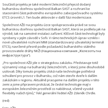
Součástí projektu je také moderní železniční přejezd dodaný
bulharskou dceřinou společností Balkan SAST a rozhraní ke
stacionární části jednotného evropského zabezpečovacího systému
ETCS úrovně L1. Ten bude aktivován v další fázi modernizace.
Společnost AŽD na projektu úzce spolupracovala právě se svou
bulharskou dceřinou společností Balkan SAST, která se podílela jak na
výrobě, tak na samotné instalaci zařízení. Klíčové části technologií byly
vyrobeny v jejím závodě v Sofii. V rámci technických úprav vzniklo i
nové uživatelské rozhraní MMI (standardizovaný uživatelský terminál
ETCS), navržené přesně podle požadavků bulharského státního
provozovatele dráhy NKŽI (Национална компания „Железопътна
инфраструктура“).
„Pro společnost AŽD jde o strategickou zakázku. Představuje totiž
významný vstup na bulharský železniční trh, o který jsme dlouhodobě
usilovali. Díky tomuto projektu získá naše technologie potřebná
schválení pro provoz v Bulharsku, což nám otevře dveře k dalším
zakázkám v regionu. Aktuálně pracujeme na dalším projektu v této
zemi a jsme připraveni prokázat, že české technologie mají v
evropském železničním prostředí co nabídnout, včetně vysoké
flexibility našich týmů,“ řekl generální ředitel AŽD Zdeněk Chrdle.
(red)