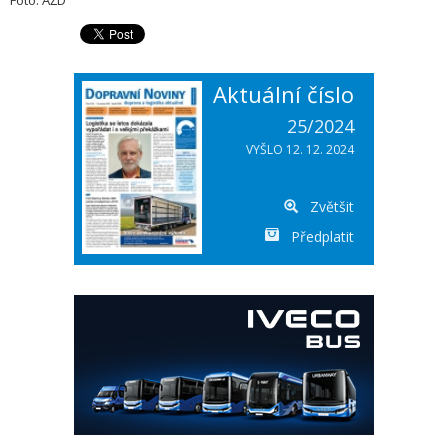
Foto: AŽD
Aktuální číslo
25/2024
VYŠLO 12. 12. 2024
Zvětšit
Předplatit