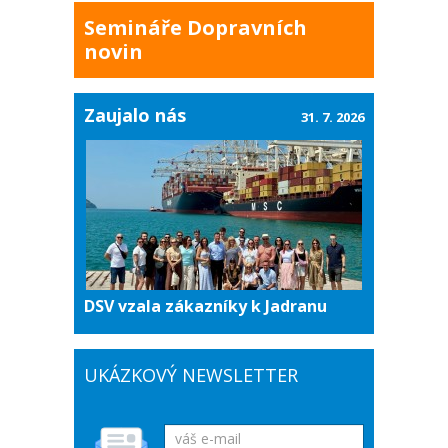
Semináře Dopravních
novin
Zaujalo nás
31. 7. 2026
DSV vzala zákazníky k Jadranu
UKÁZKOVÝ NEWSLETTER