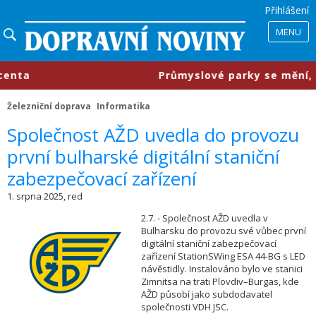
Přihlášení
MENU
ta
​Průmyslové parky se mění, firm
Železniční doprava
Informatika
​Společnost AŽD uvedla do provozu
první bulharské digitální staniční
zabezpečovací zařízení
1. srpna 2025, red
2.7. - Společnost AŽD uvedla v
Bulharsku do provozu své vůbec první
digitální staniční zabezpečovací
zařízení StationSWing ESA 44-BG s LED
návěstidly. Instalováno bylo ve stanici
Zimnitsa na trati Plovdiv–Burgas, kde
AŽD působí jako subdodavatel
společnosti VDH JSC.