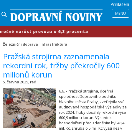
Přihlášení
MENU
ně nárůst provozu o 6,3 procenta
Železniční doprava
Infrastruktura
​Pražská strojírna zaznamenala
rekordní rok, tržby překročily 600
milionů korun
5. června 2025, red
6.6. - Pražská strojírna, dceřiná
společnost Dopravního podniku
hlavního města Prahy, zveřejnila své
auditované hospodářské výsledky za
rok 2024. Tržby dosáhly rekordní výše
600,9 milionu korun. Výsledek
hospodaření před zdaněním byl 48,4
mil. Kč, zhruba o 5 mil. Kč vyšší než v