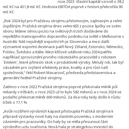
roce 2023. Vlastní kapitál vzrostl o 38,2
mil. Kč na 431,8 mil. Kč. Hodnota EBITDA poprvé v historii překročila 90
mil. Kč.
„Rok 2024 byl pro Pražskou strojírnu přelomovým, zajímavým a velmi
úspěšným. Pražská strojírna dnes velmi těží z pozice špičky ve svém
oboru. Máme silnou pozici na světových trzích dodáváme do
největšího tramvajového dopravního podniku na světě v Melbourne v
Austrálii. Náš nejsilnější exportní trh je Slovensko a mezi další
významné exportní destinace patří Nový Zéland, Estonsko, Německo,
Polsko, Švédsko a Itálie. Mezi klíčové události roku 2024 patřilo
například zprovoznění prvního robotického pracoviště s robotem
´Emilem´, které přineslo skok v produktivitě výroby. Minulý rok, tak byl
zásadním pro zvýšení efektivity práce, kvality a pro růst naší
společnosti,“ řekl Robert Masarovič, předseda představenstva a
generální ředitel Pražské strojírny.
Zatímco v roce 2022 Pražská strojírna poprvé překonala milník půl
miliardy v tržbách, v roce 2023 už to bylo 582 milionů a v roce 2024 se
podařilo překonat milník 600 milionů. Za dva roky tedy došlo k růstu
tržeb o 17,1 %.
„Kvůli rozšíření výrobních kapacit přistoupila Pražská strojírna k
přípravě výstavby nové haly na vlastním pozemku, s moderním
zázemím pro pracovníky. Do haly by se měla přesunout část
výrobního uzlu svařovna. Nová hala je strategickou investicí do