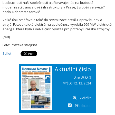
budoucnosti naší společnosti a připravuje nás na budoucí
modernizaci tramvajové infrastruktury v Praze, Evropě i ve světě,“
dodal Robert Masarovič.
Velké úsilí směřovalo také do revitalizace areálu, oprav budov a
strojů. Fotovoltaická elektrárna společnosti vyrobila 999 MW elektrické
energie, která byla z velké části využita pro potřeby Pražské strojírny.
(red)
Foto: Pražská strojírna
Sdílet
Aktuální číslo
25/2024
VYŠLO 12. 12. 2024
Zvětšit
Předplatit