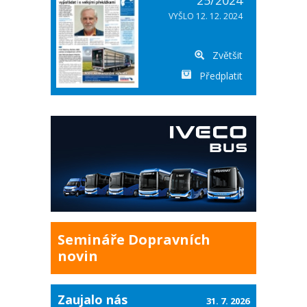
25/2024
VYŠLO 12. 12. 2024
Zvětšit
Předplatit
Semináře Dopravních
novin
Zaujalo nás
31. 7. 2026