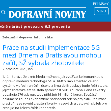
Přihlášení
MENU
ě nárůst provozu o 6,3 procenta
​P
Železniční doprava
Informatika
​Práce na studii implementace 5G
mezi Brnem a Bratislavou mohou
začít, SŽ vybrala zhotovitele
7. prosince 2023, lan
7.12. - Správa železnic hledá možnosti, jak využívat ke komunikaci s
dopravci moderní technologie 5G a FRMCS. Implementaci celého
systému v přeshraničním úseku z Brna do Bratislavy bude řešit studie,
jejímž zhotovitelem se stala společnost SUDOP Praha. Cena zakázky
dosahuje 576 tisíc eur, tedy přibližně 14 milionů korun. Součástí
dokumentu bude i ekonomické hodnocení celého projektu. Realizace
prací přinese rovněž zlepšení kvality hlasových a datových služeb pro
cestující na železničních koridorech.