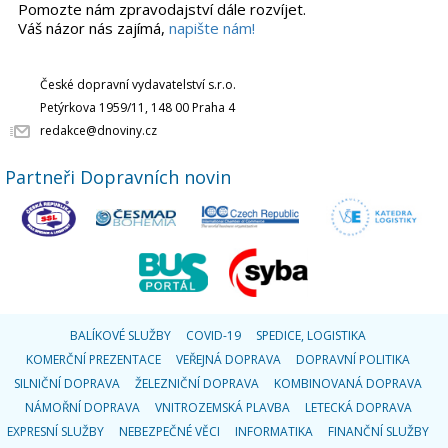
Pomozte nám zpravodajství dále rozvíjet.
Váš názor nás zajímá,
napište nám!
České dopravní vydavatelství s.r.o.
Petýrkova 1959/11, 148 00 Praha 4
redakce@dnoviny.cz
Partneři Dopravních novin
BALÍKOVÉ SLUŽBY
COVID-19
SPEDICE, LOGISTIKA
KOMERČNÍ PREZENTACE
VEŘEJNÁ DOPRAVA
DOPRAVNÍ POLITIKA
SILNIČNÍ DOPRAVA
ŽELEZNIČNÍ DOPRAVA
KOMBINOVANÁ DOPRAVA
NÁMOŘNÍ DOPRAVA
VNITROZEMSKÁ PLAVBA
LETECKÁ DOPRAVA
EXPRESNÍ SLUŽBY
NEBEZPEČNÉ VĚCI
INFORMATIKA
FINANČNÍ SLUŽBY