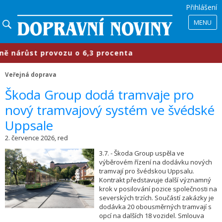
Přihlášení
MENU
růst provozu o 6,3 procenta
​Prům
Veřejná doprava
​Škoda Group dodá tramvaje pro
nový tramvajový systém ve švédské
Uppsale
2. července 2026, red
3.7. - Škoda Group uspěla ve
výběrovém řízení na dodávku nových
tramvají pro švédskou Uppsalu.
Kontrakt představuje další významný
krok v posilování pozice společnosti na
severských trzích. Součástí zakázky je
dodávka 20 obousměrných tramvají s
opcí na dalších 18 vozidel. Smlouva