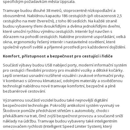
specifickým požadavkům města Uppsala.
Tramvaje budou dlouhé 38 metrů, stoprocentně nízkopodlažní a
obousměrné. Nabídnou kapacitu 186 cestujících (při obsazenosti 2,5
cestujícího na metr čtvereční), z toho 80 sedících. Na každé straně
budou vybaveny třemi dvoukřídlými a dvěma jednokřídlými dveřmi,
které umožní rychlou výměnu cestujících. Interiér byl navržen s
důrazem na pohodlí cestujících. Nabídne prostorné uspořádání, velká
okna, ergonomicky řešený interiér i nastavitelné osvětlení, které
společně vytvoří světlé a příjemné prostředí pro každodenní dojíždění.
Komfort, přístupnost a bezpečnost pro cestující i řidiče
Součástí výbavy budou USB nabíjecí porty, moderní informační systém
pro cestující i flexibilní prostory pro invalidní vozíky a dětské kočárky.
Lepší orientaci usnadní rozšířené vizuální i zvukové informační prvky.
V kombinaci s účinnou klimatizací, odolnými materiály a osvědčenou
technologií nabídnou nové tramvaje komfortní, bezpečné a plně
bezbariérové cestování.
Významnou součástí vozidel budou také nejnovější digitální
bezpečnostní technologie. Pokročilý antikolizní systém vyvinutý ve
Škodovce pomůže předcházet střetům s automobily, chodci i
překážkami na trati, čímž zvýší bezpečnost provozu a současně sníží
náklady na údržbu. Tramvaje budou vybaveny také inteligentním
omezovačem rychlosti (Intelligent Speed Limiter System), který