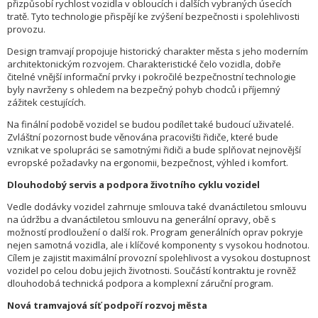
přizpůsobí rychlost vozidla v obloucích i dalších vybraných úsecích
tratě. Tyto technologie přispějí ke zvýšení bezpečnosti i spolehlivosti
provozu.
Design tramvají propojuje historický charakter města s jeho moderním
architektonickým rozvojem. Charakteristické čelo vozidla, dobře
čitelné vnější informační prvky i pokročilé bezpečnostní technologie
byly navrženy s ohledem na bezpečný pohyb chodců i příjemný
zážitek cestujících.
Na finální podobě vozidel se budou podílet také budoucí uživatelé.
Zvláštní pozornost bude věnována pracovišti řidiče, které bude
vznikat ve spolupráci se samotnými řidiči a bude splňovat nejnovější
evropské požadavky na ergonomii, bezpečnost, výhled i komfort.
Dlouhodobý servis a podpora životního cyklu vozidel
Vedle dodávky vozidel zahrnuje smlouva také dvanáctiletou smlouvu
na údržbu a dvanáctiletou smlouvu na generální opravy, obě s
možností prodloužení o další rok. Program generálních oprav pokryje
nejen samotná vozidla, ale i klíčové komponenty s vysokou hodnotou.
Cílem je zajistit maximální provozní spolehlivost a vysokou dostupnost
vozidel po celou dobu jejich životnosti. Součástí kontraktu je rovněž
dlouhodobá technická podpora a komplexní záruční program.
Nová tramvajová síť podpoří rozvoj města