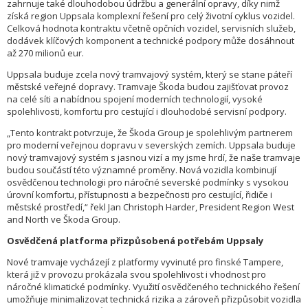
zahrnuje také dlouhodobou údržbu a generální opravy, díky nimž
získá region Uppsala komplexní řešení pro celý životní cyklus vozidel.
Celková hodnota kontraktu včetně opčních vozidel, servisních služeb,
dodávek klíčových komponent a technické podpory může dosáhnout
až 270 milionů eur.
Uppsala buduje zcela nový tramvajový systém, který se stane páteří
městské veřejné dopravy. Tramvaje Škoda budou zajišťovat provoz
na celé síti a nabídnou spojení moderních technologií, vysoké
spolehlivosti, komfortu pro cestující i dlouhodobé servisní podpory.
„Tento kontrakt potvrzuje, že Škoda Group je spolehlivým partnerem
pro moderní veřejnou dopravu v severských zemích. Uppsala buduje
nový tramvajový systém s jasnou vizí a my jsme hrdí, že naše tramvaje
budou součástí této významné proměny. Nová vozidla kombinují
osvědčenou technologii pro náročné severské podmínky s vysokou
úrovní komfortu, přístupnosti a bezpečnosti pro cestující, řidiče i
městské prostředí,“ řekl Jan Christoph Harder, President Region West
and North ve Škoda Group.
Osvědčená platforma přizpůsobená potřebám Uppsaly
Nové tramvaje vycházejí z platformy vyvinuté pro finské Tampere,
která již v provozu prokázala svou spolehlivost i vhodnost pro
náročné klimatické podmínky. Využití osvědčeného technického řešení
umožňuje minimalizovat technická rizika a zároveň přizpůsobit vozidla