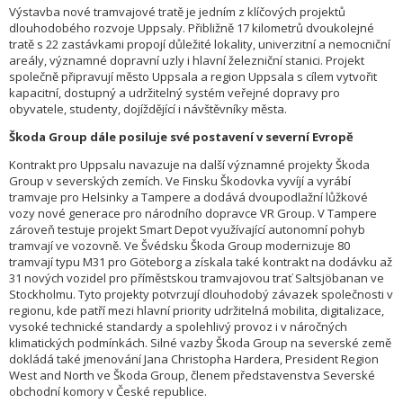
Výstavba nové tramvajové tratě je jedním z klíčových projektů
dlouhodobého rozvoje Uppsaly. Přibližně 17 kilometrů dvoukolejné
tratě s 22 zastávkami propojí důležité lokality, univerzitní a nemocniční
areály, významné dopravní uzly i hlavní železniční stanici. Projekt
společně připravují město Uppsala a region Uppsala s cílem vytvořit
kapacitní, dostupný a udržitelný systém veřejné dopravy pro
obyvatele, studenty, dojíždějící i návštěvníky města.
Škoda Group dále posiluje své postavení v severní Evropě
Kontrakt pro Uppsalu navazuje na další významné projekty Škoda
Group v severských zemích. Ve Finsku Škodovka vyvíjí a vyrábí
tramvaje pro Helsinky a Tampere a dodává dvoupodlažní lůžkové
vozy nové generace pro národního dopravce VR Group. V Tampere
zároveň testuje projekt Smart Depot využívající autonomní pohyb
tramvají ve vozovně. Ve Švédsku Škoda Group modernizuje 80
tramvají typu M31 pro Göteborg a získala také kontrakt na dodávku až
31 nových vozidel pro příměstskou tramvajovou trať Saltsjöbanan ve
Stockholmu. Tyto projekty potvrzují dlouhodobý závazek společnosti v
regionu, kde patří mezi hlavní priority udržitelná mobilita, digitalizace,
vysoké technické standardy a spolehlivý provoz i v náročných
klimatických podmínkách. Silné vazby Škoda Group na severské země
dokládá také jmenování Jana Christopha Hardera, President Region
West and North ve Škoda Group, členem představenstva Severské
obchodní komory v České republice.