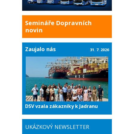
Semináře Dopravních
novin
Zaujalo nás
31. 7. 2026
DSV vzala zákazníky k Jadranu
UKÁZKOVÝ NEWSLETTER