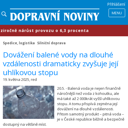
Přihlášení
MENU
čně nárůst provozu o 6,3 procenta
Spedice, logistika
Silniční doprava
​Dovážení balené vody na dlouhé
vzdálenosti dramaticky zvyšuje její
uhlíkovou stopu
19. května 2025, red
20.5. - Balená voda je nejen finančně
náročnější než voda z kohoutku, ale
má také až 2 000krát vyšší uhlíkovou
stopu. A tomu přispívá zejména její
dovážení na dlouhé vzdálenosti.
Přitom samotný produkt – pitná voda –
je v České republice běžně a bezpečně
dostupný na většině míst.