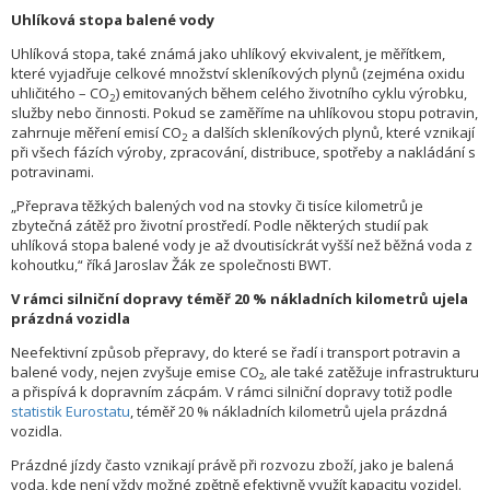
Uhlíková stopa balené vody
Uhlíková stopa, také známá jako uhlíkový ekvivalent, je měřítkem,
které vyjadřuje celkové množství skleníkových plynů (zejména oxidu
uhličitého – CO
) emitovaných během celého životního cyklu výrobku,
2
služby nebo činnosti. Pokud se zaměříme na uhlíkovou stopu potravin,
zahrnuje měření emisí CO
a dalších skleníkových plynů, které vznikají
2
při všech fázích výroby, zpracování, distribuce, spotřeby a nakládání s
potravinami.
„Přeprava těžkých balených vod na stovky či tisíce kilometrů je
zbytečná zátěž pro životní prostředí. Podle některých studií pak
uhlíková stopa balené vody je až dvoutisíckrát vyšší než běžná voda z
kohoutku,“ říká Jaroslav Žák ze společnosti BWT.
V rámci silniční dopravy téměř 20 % nákladních kilometrů ujela
prázdná vozidla
Neefektivní způsob přepravy, do které se řadí i transport potravin a
balené vody, nejen zvyšuje emise CO₂, ale také zatěžuje infrastrukturu
a přispívá k dopravním zácpám. V rámci silniční dopravy totiž podle
statistik Eurostatu
, téměř 20 % nákladních kilometrů ujela prázdná
vozidla.
Prázdné jízdy často vznikají právě při rozvozu zboží, jako je balená
voda, kde není vždy možné zpětně efektivně využít kapacitu vozidel.