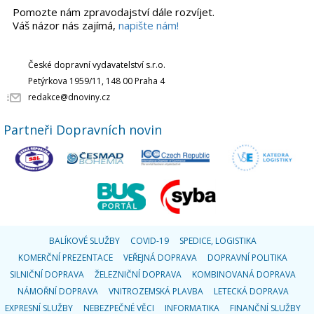
Pomozte nám zpravodajství dále rozvíjet.
Váš názor nás zajímá,
napište nám!
České dopravní vydavatelství s.r.o.
Petýrkova 1959/11, 148 00 Praha 4
redakce@dnoviny.cz
Partneři Dopravních novin
BALÍKOVÉ SLUŽBY
COVID-19
SPEDICE, LOGISTIKA
KOMERČNÍ PREZENTACE
VEŘEJNÁ DOPRAVA
DOPRAVNÍ POLITIKA
SILNIČNÍ DOPRAVA
ŽELEZNIČNÍ DOPRAVA
KOMBINOVANÁ DOPRAVA
NÁMOŘNÍ DOPRAVA
VNITROZEMSKÁ PLAVBA
LETECKÁ DOPRAVA
EXPRESNÍ SLUŽBY
NEBEZPEČNÉ VĚCI
INFORMATIKA
FINANČNÍ SLUŽBY