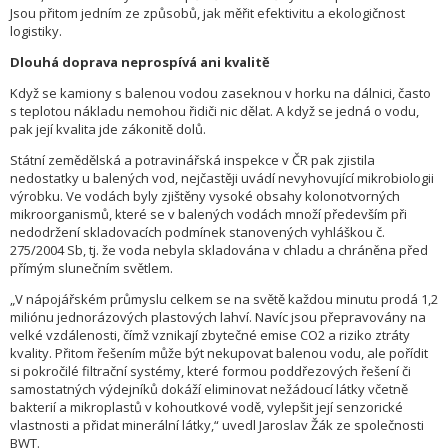
Jsou přitom jedním ze způsobů, jak měřit efektivitu a ekologičnost
logistiky.
Dlouhá doprava neprospívá ani kvalitě
Když se kamiony s balenou vodou zaseknou v horku na dálnici, často
s teplotou nákladu nemohou řidiči nic dělat. A když se jedná o vodu,
pak její kvalita jde zákonitě dolů.
Státní zemědělská a potravinářská inspekce v ČR pak zjistila
nedostatky u balených vod, nejčastěji uvádí nevyhovující mikrobiologii
výrobku. Ve vodách byly zjištěny vysoké obsahy kolonotvorných
mikroorganismů, které se v balených vodách množí především při
nedodržení skladovacích podmínek stanovených vyhláškou č.
275/2004 Sb, tj. že voda nebyla skladována v chladu a chráněna před
přímým slunečním světlem.
„V nápojářském průmyslu celkem se na světě každou minutu prodá 1,2
miliónu jednorázových plastových lahví. Navíc jsou přepravovány na
velké vzdálenosti, čímž vznikají zbytečné emise CO2 a riziko ztráty
kvality. Přitom řešením může být nekupovat balenou vodu, ale pořídit
si pokročilé filtrační systémy, které formou poddřezových řešení či
samostatných výdejníků dokáží eliminovat nežádoucí látky včetně
bakterií a mikroplastů v kohoutkové vodě, vylepšit její senzorické
vlastnosti a přidat minerální látky,“ uvedl Jaroslav Žák ze společnosti
BWT.