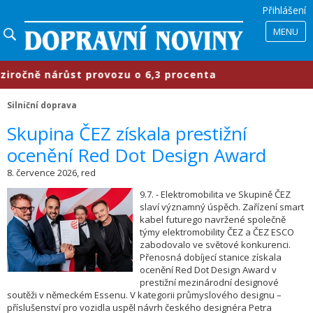
Přihlášení
MENU
čně nárůst provozu o 6,3 procenta
Silniční doprava
​Skupina ČEZ získala prestižní
ocenění Red Dot Design Award
8. července 2026, red
9.7. - Elektromobilita ve Skupině ČEZ
slaví významný úspěch. Zařízení smart
kabel futurego navržené společně
týmy elektromobility ČEZ a ČEZ ESCO
zabodovalo ve světové konkurenci.
Přenosná dobíjecí stanice získala
ocenění Red Dot Design Award v
prestižní mezinárodní designové
soutěži v německém Essenu. V kategorii průmyslového designu –
příslušenství pro vozidla uspěl návrh českého designéra Petra