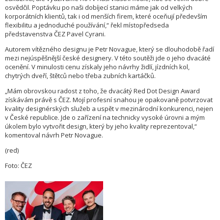
osvědčil. Poptávku po naši dobíjecí stanici máme jak od velkých
korporátních klientů, tak i od menších firem, které oceňují především
flexibilitu a jednoduché používání,“ řekl místopředseda
představenstva ČEZ Pavel Cyrani.
Autorem vítězného designu je Petr Novague, který se dlouhodobě řadí
mezi nejúspěšnější české designery. V této soutěži jde o jeho dvacáté
ocenění. V minulosti cenu získaly jeho návrhy židlí, jízdních kol,
chytrých dveří, štětců nebo třeba zubních kartáčků.
„Mám obrovskou radost z toho, že dvacátý Red Dot Design Award
získávám právě s ČEZ. Mojí profesní snahou je opakovaně potvrzovat
kvality designérských služeb a uspět v mezinárodní konkurenci, nejen
v České republice. Jde o zařízení na technicky vysoké úrovni a mým
úkolem bylo vytvořit design, který by jeho kvality reprezentoval,“
komentoval návrh Petr Novague.
(red)
Foto: ČEZ