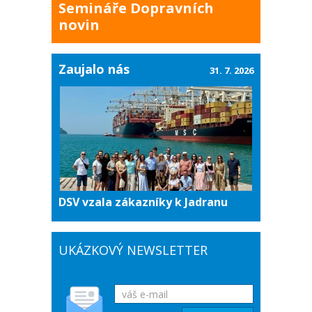
Semináře Dopravních
novin
Zaujalo nás
31. 7. 2026
DSV vzala zákazníky k Jadranu
UKÁZKOVÝ NEWSLETTER