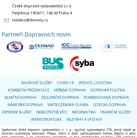
České dopravní vydavatelství s.r.o.
Petýrkova 1959/11, 148 00 Praha 4
redakce@dnoviny.cz
Partneři Dopravních novin
BALÍKOVÉ SLUŽBY
COVID-19
SPEDICE, LOGISTIKA
KOMERČNÍ PREZENTACE
VEŘEJNÁ DOPRAVA
DOPRAVNÍ POLITIKA
SILNIČNÍ DOPRAVA
ŽELEZNIČNÍ DOPRAVA
KOMBINOVANÁ DOPRAVA
NÁMOŘNÍ DOPRAVA
VNITROZEMSKÁ PLAVBA
LETECKÁ DOPRAVA
EXPRESNÍ SLUŽBY
NEBEZPEČNÉ VĚCI
INFORMATIKA
FINANČNÍ SLUŽBY
INFRASTRUKTURA
VELETRHY A VÝSTAVY
Společnost České dopravní vydavatelství, s. r. o., využívá zpravodajství ČTK, jehož obsah je
chráněn autorským zákonem. Přepis, šíření či další zpřístupňování tohoto obsahu či jeho