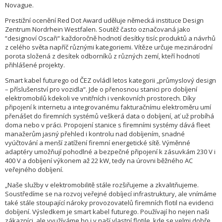
Novague.
Prestižní ocenění Red Dot Award uděluje německá instituce Design
Zentrum Nordrhein Westfalen. Soutěž často označovaná jako
“designoví Oscaři“ každoročně hodnotí desítky tisíc produktů a návrhů
z celého světa napříč různými kategoriemi. Vítěze určuje mezinárodní
porota složená z desítek odborníků z různých zemí, kteří hodnotí
přihlášené projekty.
Smart kabel futurego od ČEZ ovládl letos kategorii „průmyslový design
– příslušenství pro vozidla“. Jde o přenosnou stanici pro dobíjení
elektromobilů kdekoli ve vnitřních i venkovních prostorech. Díky
připojení k internetu a integrovanému fakturačnímu elektroměru umí
přenášet do firemních systémů veškerá data o dobíjení, ať už probíhá
doma nebo v práci. Propojení stanice s firemními systémy dává fleet
manažerům jasný přehled i kontrolu nad dobíjením, snadné
vyúčtování a menší zatížení firemní energetické sítě. Výměnné
adaptéry umožňují pohodlné a bezpečné připojení k zásuvkám 230 V i
400 V a dobíjení výkonem až 22 kW, tedy na úrovni běžného AC
veřejného dobíjení.
„Naše služby v elektromobilitě stále rozšiřujeme a zkvalitňujeme.
Soustředíme se na rozvoj veřejné dobíjecí infrastruktury, ale vnímáme
také stále stoupající nároky provozovatelů firemních flotil na evidenci
dobíjení. Výsledkem je smart kabel futurego. Používají ho nejen naši
zákazníci, ale využíváme ho i v naší vlastní flotile, kde se velmi dobře