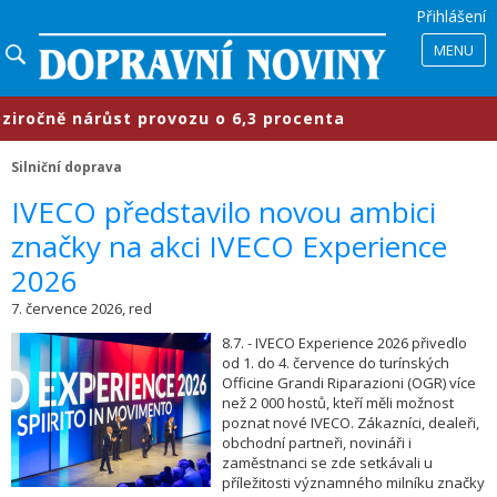
Přihlášení
MENU
ně nárůst provozu o 6,3 procenta
Silniční doprava
​IVECO představilo novou ambici
značky na akci IVECO Experience
2026
7. července 2026, red
8.7. - IVECO Experience 2026 přivedlo
od 1. do 4. července do turínských
Officine Grandi Riparazioni (OGR) více
než 2 000 hostů, kteří měli možnost
poznat nové IVECO. Zákazníci, dealeři,
obchodní partneři, novináři i
zaměstnanci se zde setkávali u
příležitosti významného milníku značky