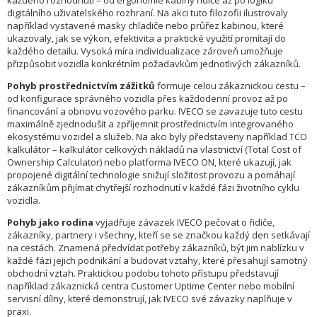
každého rozhodnutí – od ergonomie kabiny řidiče až po logiku
digitálního uživatelského rozhraní. Na akci tuto filozofii ilustrovaly
například vystavené masky chladiče nebo průřez kabinou, které
ukazovaly, jak se výkon, efektivita a praktické využití promítají do
každého detailu. Vysoká míra individualizace zároveň umožňuje
přizpůsobit vozidla konkrétním požadavkům jednotlivých zákazníků.
Pohyb prostřednictvím zážitků
formuje celou zákaznickou cestu –
od konfigurace správného vozidla přes každodenní provoz až po
financování a obnovu vozového parku. IVECO se zavazuje tuto cestu
maximálně zjednodušit a zpříjemnit prostřednictvím integrovaného
ekosystému vozidel a služeb. Na akci byly představeny například TCO
kalkulátor – kalkulátor celkových nákladů na vlastnictví (Total Cost of
Ownership Calculator) nebo platforma IVECO ON, které ukazují, jak
propojené digitální technologie snižují složitost provozu a pomáhají
zákazníkům přijímat chytřejší rozhodnutí v každé fázi životního cyklu
vozidla.
Pohyb jako rodina
vyjadřuje závazek IVECO pečovat o řidiče,
zákazníky, partnery i všechny, kteří se se značkou každý den setkávají
na cestách. Znamená předvídat potřeby zákazníků, být jim nablízku v
každé fázi jejich podnikání a budovat vztahy, které přesahují samotný
obchodní vztah. Praktickou podobu tohoto přístupu představují
například zákaznická centra Customer Uptime Center nebo mobilní
servisní dílny, které demonstrují, jak IVECO své závazky naplňuje v
praxi.