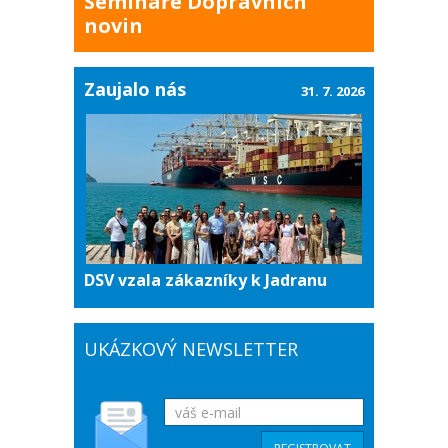
Semináře Dopravních
novin
Zaujalo nás
31. 7. 2026
DSV vzala zákazníky k Jadranu
UKÁZKOVÝ NEWSLETTER