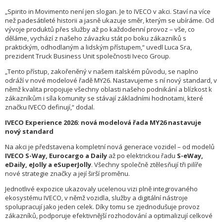
„Spirito in Movimento není jen slogan. Je to IVECO v akci. Staví na více
než padesátileté historii a jasně ukazuje směr, kterým se ubíráme. Od
vývoje produktů přes služby až po každodenní provoz – vše, co
děláme, vychází z našeho závazku stát po boku zákazníků s
praktickým, odhodlaným a lidským přístupem,“ uvedl Luca Sra,
prezident Truck Business Unit společnosti Iveco Group.
„Tento přístup, zakořeněný v našem italském původu, se naplno
odráží v nové modelové řadě MY26. Nastavujeme s ní nový standard, v
němž kvalita propojuje všechny oblasti našeho podnikání a blízkost k
zákazníkům i síla komunity se stávají základními hodnotami, které
značku IVECO definují,“ dodal.
IVECO Experience 2026: nová modelová řada MY26 nastavuje
nový standard
Na akci je představena kompletní nová generace vozidel – od modelů
IVECO S-Way, Eurocargo a Daily
až po elektrickou řadu
S-eWay,
eDaily, eJolly a eSuperJolly
. Všechny společně ztělesňují tři pilíře
nové strategie značky a její širší proměnu.
Jednotlivé expozice ukazovaly ucelenou vizi plně integrovaného
ekosystému IVECO, v němž vozidla, služby a digitální nástroje
spolupracují jako jeden celek. Díky tomu se zjednodušuje provoz
zákazníků, podporuje efektivnější rozhodování a optimalizují celkové