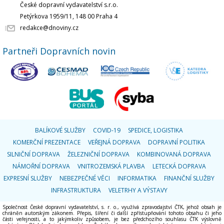
České dopravní vydavatelství s.r.o.
Petýrkova 1959/11, 148 00 Praha 4
redakce@dnoviny.cz
Partneři Dopravních novin
BALÍKOVÉ SLUŽBY
COVID-19
SPEDICE, LOGISTIKA
KOMERČNÍ PREZENTACE
VEŘEJNÁ DOPRAVA
DOPRAVNÍ POLITIKA
SILNIČNÍ DOPRAVA
ŽELEZNIČNÍ DOPRAVA
KOMBINOVANÁ DOPRAVA
NÁMOŘNÍ DOPRAVA
VNITROZEMSKÁ PLAVBA
LETECKÁ DOPRAVA
EXPRESNÍ SLUŽBY
NEBEZPEČNÉ VĚCI
INFORMATIKA
FINANČNÍ SLUŽBY
INFRASTRUKTURA
VELETRHY A VÝSTAVY
Společnost České dopravní vydavatelství, s. r. o., využívá zpravodajství ČTK, jehož obsah je
chráněn autorským zákonem. Přepis, šíření či další zpřístupňování tohoto obsahu či jeho
části veřejnosti, a to jakýmkoliv způsobem, je bez předchozího souhlasu ČTK výslovně