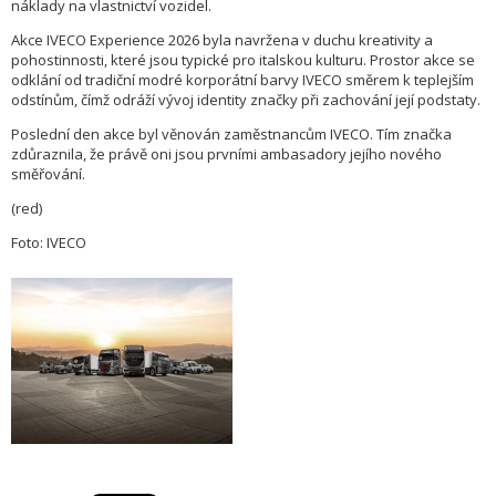
náklady na vlastnictví vozidel.
Akce IVECO Experience 2026 byla navržena v duchu kreativity a
pohostinnosti, které jsou typické pro italskou kulturu. Prostor akce se
odklání od tradiční modré korporátní barvy IVECO směrem k teplejším
odstínům, čímž odráží vývoj identity značky při zachování její podstaty.
Poslední den akce byl věnován zaměstnancům IVECO. Tím značka
zdůraznila, že právě oni jsou prvními ambasadory jejího nového
směřování.
(red)
Foto: IVECO