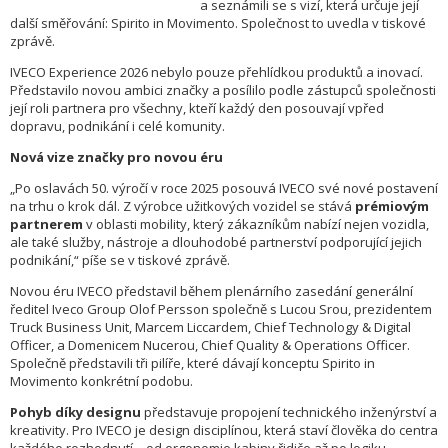
a seznámili se s vizí, která určuje její
další směřování: Spirito in Movimento. Společnost to uvedla v tiskové
zprávě.
IVECO Experience 2026 nebylo pouze přehlídkou produktů a inovací.
Představilo novou ambici značky a posílilo podle zástupců společnosti
její roli partnera pro všechny, kteří každý den posouvají vpřed
dopravu, podnikání i celé komunity.
Nová vize značky pro novou éru
„Po oslavách 50. výročí v roce 2025 posouvá IVECO své nové postavení
na trhu o krok dál. Z výrobce užitkových vozidel se stává
prémiovým
partnerem
v oblasti mobility, který zákazníkům nabízí nejen vozidla,
ale také služby, nástroje a dlouhodobé partnerství podporující jejich
podnikání,“ píše se v tiskové zprávě.
Novou éru IVECO představil během plenárního zasedání generální
ředitel Iveco Group Olof Persson společně s Lucou Srou, prezidentem
Truck Business Unit, Marcem Liccardem, Chief Technology & Digital
Officer, a Domenicem Nucerou, Chief Quality & Operations Officer.
Společně představili tři pilíře, které dávají konceptu Spirito in
Movimento konkrétní podobu.
Pohyb díky designu
představuje propojení technického inženýrství a
kreativity. Pro IVECO je design disciplínou, která staví člověka do centra