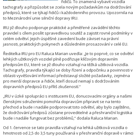
řidičů. To znamená vybavit vozidla
tachografy a přizpůsobit se zcela novým požadavkům na dodržování
předpisů, které se týkají řidičů i každodenního provozu. Upozornila na
to Mezinárodní unie silniční dopravy IRU.
IRU již dlouho podporuje praktické a přiměřené zavádění těchto
pravidel s cílem posílit spravedlivou soutěž a zajistit rovné podmínky v
celém odvětví. Jejich úspěšné zavedení bude záviset na právní
jasnosti, praktických pokynech a důsledném prosazování v celé EU.
Ředitelka IRU pro EU Raluca Marian uvedla: „Je to poprvé, co se odvětví
lehkých užitkových vozidel plně podřizuje klíčovým dopravním
předpisům EU, které se již dlouho vztahují na těžká užitková vozidla.
Tachografy, pravidla týkající se doby řízení a odpočinku a povinnosti v
oblasti vyvěšování informací představují složité požadavky, zejména
pro menší dopravce a řidiče, kteří dosud nemají s dodržováním
dopravních předpisů EU příliš zkušeností.“
„IRU v úzké spolupráci s institucemi EU, donucovacími orgány a našimi
členskými sdruženími pomohla dopravcům připravit se na tento
přechod a bude i nadále podporovat toto odvětví, aby bylo zajištěno,
že dodržování předpisů zůstane proveditelné a přeshraniční logistika
bude i nadále fungovat bez problémů,“ dodala Raluca Marian.
Od 1. července se tato pravidla vztahují na lehká užitková vozidla o
hmotnosti od 2,5 do 3,5 tuny používaná v přeshraniční dopravě v rámci