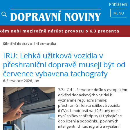
Přihlášení
MENU
ém nebi meziročně nárůst provozu o 6,3 procenta
Silniční doprava
Informatika
​IRU: Lehká užitková vozidla v
přeshraniční dopravě musejí být od
července vybavena tachografy
6. července 2026, lan
7.7. - Od 1. července došlo v evropském
odvětví dodávkových vozidel k
významné regulační změně:
přeshraniční lehká užitková vozidla
(LCV) s hmotností nad 2,5 tuny musí
nyní splňovat předpisy EU týkající se
dob řízení a odpočinku, povinných
inteligentních tachografů a vysílání