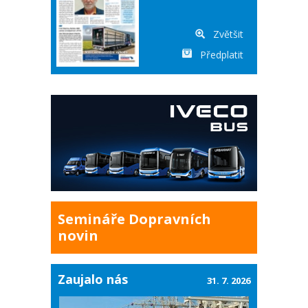
Zvětšit
Předplatit
Semináře Dopravních
novin
Zaujalo nás
31. 7. 2026