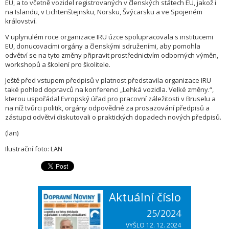
EU, a to včetně vozidel registrovaných v členských státech EU, jakož i
na Islandu, v Lichtenštejnsku, Norsku, Švýcarsku a ve Spojeném
království.
V uplynulém roce organizace IRU úzce spolupracovala s institucemi
EU, donucovacími orgány a členskými sdruženími, aby pomohla
odvětví se na tyto změny připravit prostřednictvím odborných výměn,
workshopů a školení pro školitele.
Ještě před vstupem předpisů v platnost představila organizace IRU
také pohled dopravců na konferenci „Lehká vozidla. Velké změny.“,
kterou uspořádal Evropský úřad pro pracovní záležitosti v Bruselu a
na níž tvůrci politik, orgány odpovědné za prosazování předpisů a
zástupci odvětví diskutovali o praktických dopadech nových předpisů.
(lan)
Ilustrační foto: LAN
Aktuální číslo
25/2024
VYŠLO 12. 12. 2024