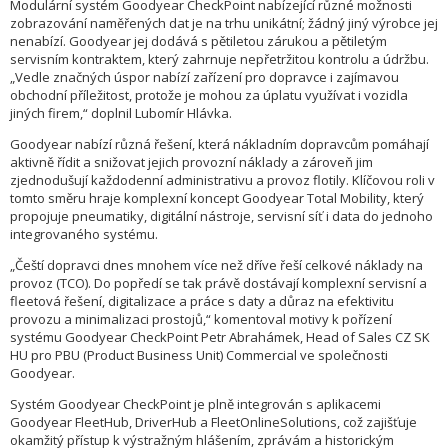
Modulární systém Goodyear CheckPoint nabízející různé možnosti
zobrazování naměřených dat je na trhu unikátní; žádný jiný výrobce jej
nenabízí. Goodyear jej dodává s pětiletou zárukou a pětiletým
servisním kontraktem, který zahrnuje nepřetržitou kontrolu a údržbu.
„Vedle značných úspor nabízí zařízení pro dopravce i zajímavou
obchodní příležitost, protože je mohou za úplatu využívat i vozidla
jiných firem,“ doplnil Lubomír Hlávka.
Goodyear nabízí různá řešení, která nákladním dopravcům pomáhají
aktivně řídit a snižovat jejich provozní náklady a zároveň jim
zjednodušují každodenní administrativu a provoz flotily. Klíčovou roli v
tomto směru hraje komplexní koncept Goodyear Total Mobility, který
propojuje pneumatiky, digitální nástroje, servisní síť i data do jednoho
integrovaného systému.
„Čeští dopravci dnes mnohem více než dříve řeší celkové náklady na
provoz (TCO). Do popředí se tak právě dostávají komplexní servisní a
fleetová řešení, digitalizace a práce s daty a důraz na efektivitu
provozu a minimalizaci prostojů,“ komentoval motivy k pořízení
systému Goodyear CheckPoint Petr Abrahámek, Head of Sales CZ SK
HU pro PBU (Product Business Unit) Commercial ve společnosti
Goodyear.
Systém Goodyear CheckPoint je plně integrován s aplikacemi
Goodyear FleetHub, DriverHub a FleetOnlineSolutions, což zajišťuje
okamžitý přístup k výstražným hlášením, zprávám a historickým