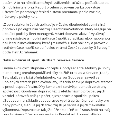
datům. A to na několika možných zářízeních, ať už na počítači, tabletu
či mobilním telefonu. Report o celém vozovém parku poskytuje
uživatelům podrobný přehled o stavu pneumatik podle vozidla,
nápravy a polohy kola.
„Z pohledu konkrétních aplikací je v Česku dlouhodobě velmi silná
poptávka po digitálním nástroji FleetOnlineSolutions, který reaguje na
aktuální potřeby fleet managerů. Místní dopravci aktivně využívají
online nástroje a mobilní aplikace (například aplikaci eJob napojenou
na FleetOnlineSolutions), které jim umožňují řídit náklady a provoz v
reálném čase napříč celou flotilou v rámci České republiky či Evropy,“
dodal Petr Abrahámek.
Další evoluční stupeň: služba Tires-as-a-Service
Dalším evolučním stupněm konceptu Goodyear Total Mobility je úplný
outsourcing pneuhospodářství díky službě Tires-as-a-Service (TaaS).
Tato služba na bázi předplatného, kterou Goodyear zavedl ve
Spojených státech před dvěma lety, již zcela zbavuje dopravce starostí
s pneuhospodářstvím. Díky komplexní správě pneumatik ze strany
společnosti Goodyear dopravci těží z efektivnějšího provozu jejich
vozidel. Zároveň snižuje počet jejich poruch a spotřebu paliva.
„Goodyear na základě dat dopravce vybírá správné pneumatiky pro
daný provoz, sleduje jejich stav, zajišťuje servis a jejich maximální
výkonnost. Dopravce se tak již může skutečně plně soustředit na svůj
core business,“ řekl na prezentaci v Popůvkách Lubomír Hlávka.