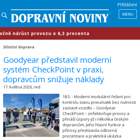
Přihlášení
MENU
árůst provozu o 6,3 procenta
​Prů
Silniční doprava
​Goodyear představil moderní
systém CheckPoint v praxi,
dopravcům snižuje náklady
17. května 2026, red
18.5. - Moderní modulární řešení pro
kontrolu stavu pneumatik bez nutnosti
zastavit vozidlo – Goodyear
CheckPoint – zefektivňuje provoz a
přináší úspory již i několika českým
dopravcům. Jeho hlavní funkce a
přínosy představila odborná
prezentace a praktická ukázka