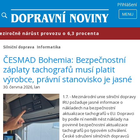
Přihlášení
MENU
očně nárůst provozu o 6,3 procenta
Silniční doprava
Informatika
​ČESMAD Bohemia: Bezpečnostní
záplaty tachografů musí platit
výrobce, právní stanovisko je jasné
30. června 2026, lan
1.7. - Mezinárodní unie silniční dopravy
IRU požaduje jasné informace o
nákladech na bezpečnostní
aktualizace tachografů v EU. Dopravci
by podle ní neměli nést náklady na
povinné bezpečnostní aktualizace
tachografů po typovém schválení.
České sdružení silničních dopravců