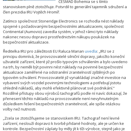
ČESMAD Bohemia se s tímto
stanoviskem plně ztotožňuje. Potvrdil to generální tajemník sdružení a
člen prezidia IRU Vojtěch Hromíř.
Zatímco společnost Stoneridge Electronics se rozhodla nést náklady
spojené s požadovanými bezpečnostními aktualizacemi, společnost
Continental (Aumovio) zavedla systém, v jehož rámci tyto náklady
nakonec nesou dopravci prostřednictvím nákupu poukázek na
bezpečnostní aktualizace.
Ředitelka IRU pro záležitosti EU Raluca Marian
uvedla
: „IRU se z
principu domnívá, že provozovatelé silniční dopravy, jakožto koneční
uživatelé zařízení, které již prošlo typovým schválením a bylo uvedeno
na trh, by neměli být povinni nést náklady na povinné bezpečnostní
aktualizace zaměřené na odstranění zranitelností zjištěných po
typovém schválení. Provozovatelé již vynakládají značné investice na
vybavení svých vozidel povinnými technologiemi a potřebují jistotu
ohledně nákladů, aby mohli efektivně plánovat své podnikání.“
Rozdílné přístupy obou výrobců tachografů podle ní navíc dokazují, že
přenesení těchto nákladů na provozovatele není nevyhnutelným
důsledkem řešení bezpečnostních zranitelností, ale spíše otázkou
volby než nutnosti.
„Zcela se ztotožňujeme se stanoviskem IRU. Tachograf není levné
zařízení, neslouží dopravci k tvorbě přidané hodnoty, ale je určen ke
kontrole. Bezpečnostní záplaty by měly jít k tíži výrobce, stejně jako je