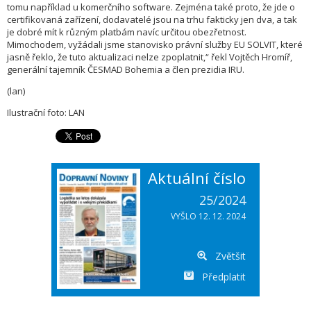
tomu například u komerčního software. Zejména také proto, že jde o
certifikovaná zařízení, dodavatelé jsou na trhu fakticky jen dva, a tak
je dobré mít k různým platbám navíc určitou obezřetnost.
Mimochodem, vyžádali jsme stanovisko právní služby EU SOLVIT, které
jasně řeklo, že tuto aktualizaci nelze zpoplatnit,“ řekl Vojtěch Hromíř,
generální tajemník ČESMAD Bohemia a člen prezidia IRU.
(lan)
Ilustrační foto: LAN
Aktuální číslo
25/2024
VYŠLO 12. 12. 2024
Zvětšit
Předplatit