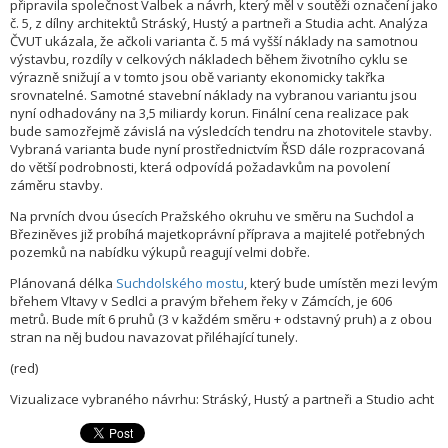
připravila společnost Valbek a návrh, který měl v soutěži označení jako
č. 5, z dílny architektů Stráský, Hustý a partneři a Studia acht. Analýza
ČVUT ukázala, že ačkoli varianta č. 5 má vyšší náklady na samotnou
výstavbu, rozdíly v celkových nákladech během životního cyklu se
výrazně snižují a v tomto jsou obě varianty ekonomicky takřka
srovnatelné. Samotné stavební náklady na vybranou variantu jsou
nyní odhadovány na 3,5 miliardy korun. Finální cena realizace pak
bude samozřejmě závislá na výsledcích tendru na zhotovitele stavby.
Vybraná varianta bude nyní prostřednictvím ŘSD dále rozpracovaná
do větší podrobnosti, která odpovídá požadavkům na povolení
záměru stavby.
Na prvních dvou úsecích Pražského okruhu ve směru na Suchdol a
Březiněves již probíhá majetkoprávní příprava a majitelé potřebných
pozemků na nabídku výkupů reagují velmi dobře.
Plánovaná délka
Suchdolského mostu
, který bude umístěn mezi levým
břehem Vltavy v Sedlci a pravým břehem řeky v Zámcích, je 606
metrů. Bude mít 6 pruhů (3 v každém směru + odstavný pruh) a z obou
stran na něj budou navazovat přiléhající tunely.
(red)
Vizualizace vybraného návrhu: Stráský, Hustý a partneři a Studio acht