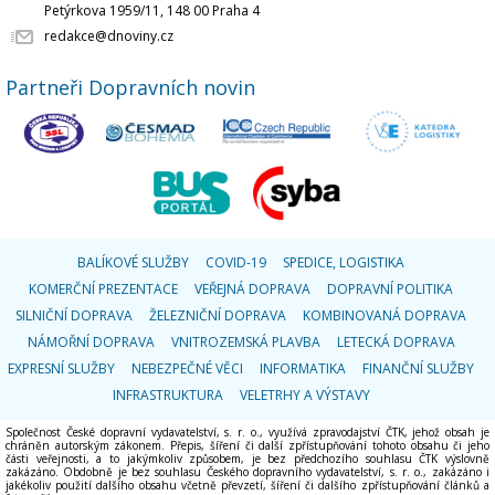
Petýrkova 1959/11, 148 00 Praha 4
redakce@dnoviny.cz
Partneři Dopravních novin
BALÍKOVÉ SLUŽBY
COVID-19
SPEDICE, LOGISTIKA
KOMERČNÍ PREZENTACE
VEŘEJNÁ DOPRAVA
DOPRAVNÍ POLITIKA
SILNIČNÍ DOPRAVA
ŽELEZNIČNÍ DOPRAVA
KOMBINOVANÁ DOPRAVA
NÁMOŘNÍ DOPRAVA
VNITROZEMSKÁ PLAVBA
LETECKÁ DOPRAVA
EXPRESNÍ SLUŽBY
NEBEZPEČNÉ VĚCI
INFORMATIKA
FINANČNÍ SLUŽBY
INFRASTRUKTURA
VELETRHY A VÝSTAVY
Společnost České dopravní vydavatelství, s. r. o., využívá zpravodajství ČTK, jehož obsah je
chráněn autorským zákonem. Přepis, šíření či další zpřístupňování tohoto obsahu či jeho
části veřejnosti, a to jakýmkoliv způsobem, je bez předchozího souhlasu ČTK výslovně
zakázáno. Obdobně je bez souhlasu Českého dopravního vydavatelství, s. r. o., zakázáno i
jakékoliv použití dalšího obsahu včetně převzetí, šíření či dalšího zpřístupňování článků a