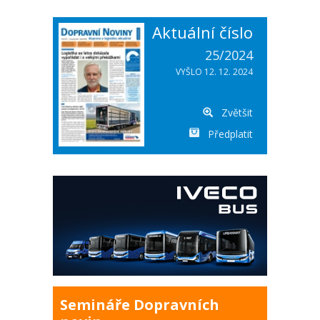
Aktuální číslo
25/2024
VYŠLO 12. 12. 2024
Zvětšit
Předplatit
Semináře Dopravních