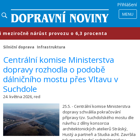
Přihlášení
MENU
ziročně nárůst provozu o 6,3 procenta
Silniční doprava
Infrastruktura
​Centrální komise Ministerstva
dopravy rozhodla o podobě
dálničního mostu přes Vltavu v
Suchdole
24. května 2026, red
25.5. - Centrální komise Ministerstva
dopravy schválila pokračování
přípravy tzv. Suchdolského mostu dle
návrhu z dílny konsorcia
architektonických atelierů Stráský,
Hustý a partneři a Studia acht. Završila