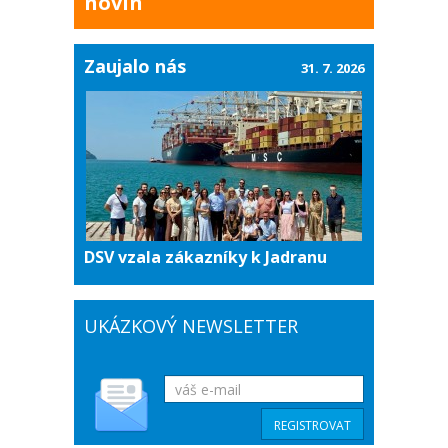
novin
Zaujalo nás
31. 7. 2026
DSV vzala zákazníky k Jadranu
UKÁZKOVÝ NEWSLETTER