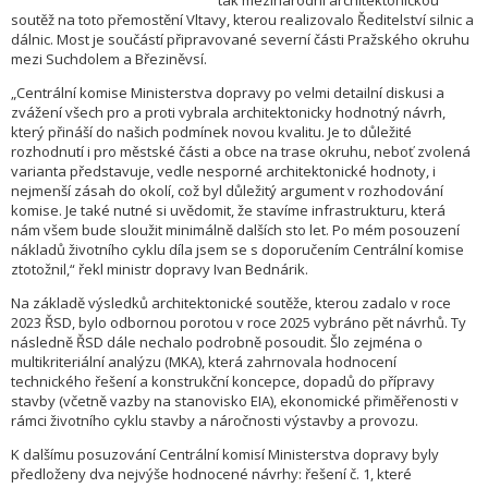
tak mezinárodní architektonickou
soutěž na toto přemostění Vltavy, kterou realizovalo Ředitelství silnic a
dálnic. Most je součástí připravované severní části Pražského okruhu
mezi Suchdolem a Březiněvsí.
„Centrální komise Ministerstva dopravy po velmi detailní diskusi a
zvážení všech pro a proti vybrala architektonicky hodnotný návrh,
který přináší do našich podmínek novou kvalitu. Je to důležité
rozhodnutí i pro městské části a obce na trase okruhu, neboť zvolená
varianta představuje, vedle nesporné architektonické hodnoty, i
nejmenší zásah do okolí, což byl důležitý argument v rozhodování
komise. Je také nutné si uvědomit, že stavíme infrastrukturu, která
nám všem bude sloužit minimálně dalších sto let. Po mém posouzení
nákladů životního cyklu díla jsem se s doporučením Centrální komise
ztotožnil,“ řekl ministr dopravy Ivan Bednárik.
Na základě výsledků architektonické soutěže, kterou zadalo v roce
2023 ŘSD, bylo odbornou porotou v roce 2025 vybráno pět návrhů. Ty
následně ŘSD dále nechalo podrobně posoudit. Šlo zejména o
multikriteriální analýzu (MKA), která zahrnovala hodnocení
technického řešení a konstrukční koncepce, dopadů do přípravy
stavby (včetně vazby na stanovisko EIA), ekonomické přiměřenosti v
rámci životního cyklu stavby a náročnosti výstavby a provozu.
K dalšímu posuzování Centrální komisí Ministerstva dopravy byly
předloženy dva nejvýše hodnocené návrhy: řešení č. 1, které