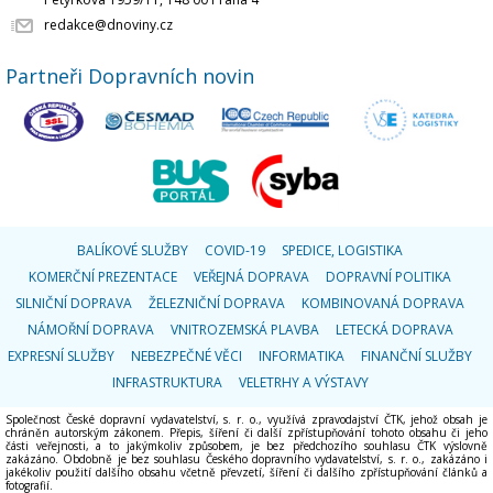
redakce@dnoviny.cz
Partneři Dopravních novin
BALÍKOVÉ SLUŽBY
COVID-19
SPEDICE, LOGISTIKA
KOMERČNÍ PREZENTACE
VEŘEJNÁ DOPRAVA
DOPRAVNÍ POLITIKA
SILNIČNÍ DOPRAVA
ŽELEZNIČNÍ DOPRAVA
KOMBINOVANÁ DOPRAVA
NÁMOŘNÍ DOPRAVA
VNITROZEMSKÁ PLAVBA
LETECKÁ DOPRAVA
EXPRESNÍ SLUŽBY
NEBEZPEČNÉ VĚCI
INFORMATIKA
FINANČNÍ SLUŽBY
INFRASTRUKTURA
VELETRHY A VÝSTAVY
Společnost České dopravní vydavatelství, s. r. o., využívá zpravodajství ČTK, jehož obsah je
chráněn autorským zákonem. Přepis, šíření či další zpřístupňování tohoto obsahu či jeho
části veřejnosti, a to jakýmkoliv způsobem, je bez předchozího souhlasu ČTK výslovně
zakázáno. Obdobně je bez souhlasu Českého dopravního vydavatelství, s. r. o., zakázáno i
jakékoliv použití dalšího obsahu včetně převzetí, šíření či dalšího zpřístupňování článků a
fotografií.