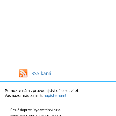
RSS kanál
Pomozte nám zpravodajství dále rozvíjet.
Váš názor nás zajímá,
napište nám!
České dopravní vydavatelství s.r.o.
Petýrkova 1959/11, 148 00 Praha 4