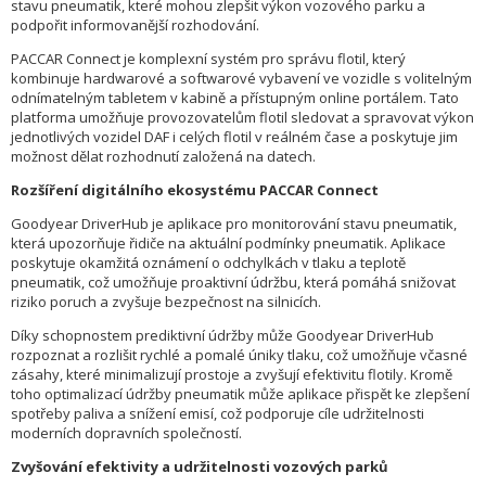
stavu pneumatik, které mohou zlepšit výkon vozového parku a
podpořit informovanější rozhodování.
PACCAR Connect je komplexní systém pro správu flotil, který
kombinuje hardwarové a softwarové vybavení ve vozidle s volitelným
odnímatelným tabletem v kabině a přístupným online portálem. Tato
platforma umožňuje provozovatelům flotil sledovat a spravovat výkon
jednotlivých vozidel DAF i celých flotil v reálném čase a poskytuje jim
možnost dělat rozhodnutí založená na datech.
Rozšíření digitálního ekosystému PACCAR Connect
Goodyear DriverHub je aplikace pro monitorování stavu pneumatik,
která upozorňuje řidiče na aktuální podmínky pneumatik. Aplikace
poskytuje okamžitá oznámení o odchylkách v tlaku a teplotě
pneumatik, což umožňuje proaktivní údržbu, která pomáhá snižovat
riziko poruch a zvyšuje bezpečnost na silnicích.
Díky schopnostem prediktivní údržby může Goodyear DriverHub
rozpoznat a rozlišit rychlé a pomalé úniky tlaku, což umožňuje včasné
zásahy, které minimalizují prostoje a zvyšují efektivitu flotily. Kromě
toho optimalizací údržby pneumatik může aplikace přispět ke zlepšení
spotřeby paliva a snížení emisí, což podporuje cíle udržitelnosti
moderních dopravních společností.
Zvyšování efektivity a udržitelnosti vozových parků