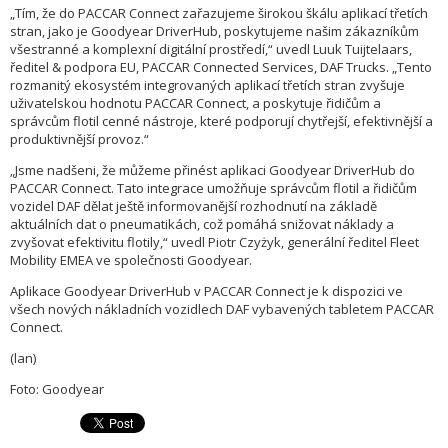
„Tím, že do PACCAR Connect zařazujeme širokou škálu aplikací třetích
stran, jako je Goodyear DriverHub, poskytujeme našim zákazníkům
všestranné a komplexní digitální prostředí,“ uvedl Luuk Tuijtelaars,
ředitel & podpora EU, PACCAR Connected Services, DAF Trucks. „Tento
rozmanitý ekosystém integrovaných aplikací třetích stran zvyšuje
uživatelskou hodnotu PACCAR Connect, a poskytuje řidičům a
správcům flotil cenné nástroje, které podporují chytřejší, efektivnější a
produktivnější provoz.“
„Jsme nadšeni, že můžeme přinést aplikaci Goodyear DriverHub do
PACCAR Connect. Tato integrace umožňuje správcům flotil a řidičům
vozidel DAF dělat ještě informovanější rozhodnutí na základě
aktuálních dat o pneumatikách, což pomáhá snižovat náklady a
zvyšovat efektivitu flotily,“ uvedl Piotr Czyżyk, generální ředitel Fleet
Mobility EMEA ve společnosti Goodyear.
Aplikace Goodyear DriverHub v PACCAR Connect je k dispozici ve
všech nových nákladních vozidlech DAF vybavených tabletem PACCAR
Connect.
(lan)
Foto: Goodyear