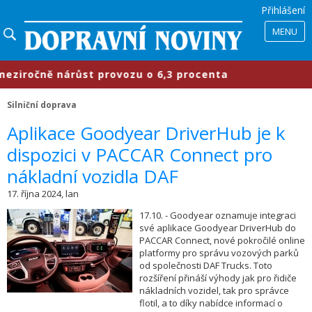
Přihlášení
MENU
očně nárůst provozu o 6,3 procenta
Silniční doprava
​Aplikace Goodyear DriverHub je k
dispozici v PACCAR Connect pro
nákladní vozidla DAF
17. října 2024, lan
17.10. - Goodyear oznamuje integraci
své aplikace Goodyear DriverHub do
PACCAR Connect, nové pokročilé online
platformy pro správu vozových parků
od společnosti DAF Trucks. Toto
rozšíření přináší výhody jak pro řidiče
nákladních vozidel, tak pro správce
flotil, a to díky nabídce informací o