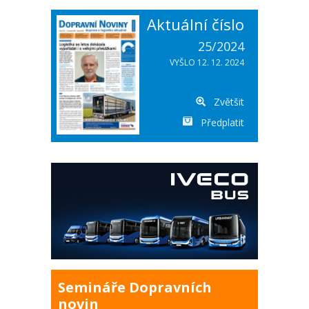
Aktuální číslo
25/2024
VYŠLO 12. 12. 2024
Zvětšit
Předplatit
Semináře Dopravních
novin