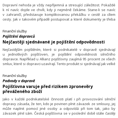
Dopravní nehoda je vždy nepříjemná a stresující záležitost. Pokaždé
k ní navíc dojde ve chvíli, kdy ji nejméně čekáme. Stane-li se navíc
v zahraničí, představuje komplikovanou překážku v cestě za cílem
cesty. Jak v takovém případě postupovat a které dokumenty je třeba
mít po ruce, radí specialistka na pojištění vozidel České asociace
pojišťoven Marcela Machová.
Finanční služby
Pojištění dopravců
Nejčastěji sjednávané je pojištění odpovědnosti
Nejčastějším pojištěním, které si podnikatelé v dopravě sjednávají
u jednotlivých pojišťoven, je pojištění odpovědnosti silničního
dopravce. Například u Allianz pojišťovny zaujímá 95 procent ze všech
smluv, které si dopravci uzavírají. Tento produkt si sjednávají jak velké
dopravní společnosti, tak i například podnikatelé, kteří provozují jedno
nebo dvě auta.
Finanční služby
Podvody v dopravě
Pojišťovna varuje před rizikem zpronevěry
převáženého zboží
Jako v každé podnikatelské činnosti platí i při provozování silniční
dopravy zásada, že ten, kdo je povinen plnit závazek ze smlouvy, jej
může naplnit pomocí jiné osoby a odpovídá při tom tak, jako by
závazek plnil sám. Česká pojišťovna se v poslední době stále častěji