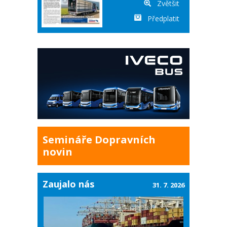
Zvětšit
Předplatit
Semináře Dopravních
novin
Zaujalo nás
31. 7. 2026