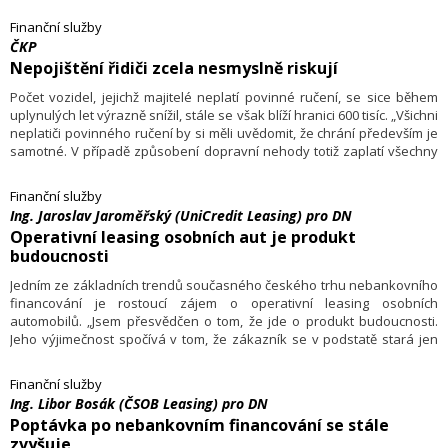
setkává s případy zpronevěry přepravovaného zboží subjekty
vydávajícími se za fungující dopravní společnosti, které si její klienti
Finanční služby
najímají k realizaci přepravy.
ČKP
Nepojištění řidiči zcela nesmyslně riskují
Počet vozidel, jejichž majitelé neplatí povinné ručení, se sice během
uplynulých let výrazně snížil, stále se však blíží hranici 600 tisíc. „Všichni
neplatiči povinného ručení by si měli uvědomit, že chrání především je
samotné. V případě způsobení dopravní nehody totiž zaplatí všechny
škody ze svého. A ty se mohou vyšplhat až na několik milionů korun,“
uvedl k tomu výkonný ředitel České kanceláře pojistitelů Jakub
Finanční služby
Hradec.
Ing. Jaroslav Jaroměřský (UniCredit Leasing) pro DN
Operativní leasing osobních aut je produkt
budoucnosti
Jedním ze základních trendů současného českého trhu nebankovního
financování je rostoucí zájem o operativní leasing osobních
automobilů. „Jsem přesvědčen o tom, že jde o produkt budoucnosti.
Jeho výjimečnost spočívá v tom, že zákazník se v podstatě stará jen
o to, kam s vozem pojede. Vše ostatní je jen na nás,“ řekl v rozhovoru
pro Dopravní noviny předseda představenstva a generální ředitel
Finanční služby
společnosti UniCredit Leasing Jaroslav Jaroměřský.
Ing. Libor Bosák (ČSOB Leasing) pro DN
Poptávka po nebankovním financování se stále
zvyšuje