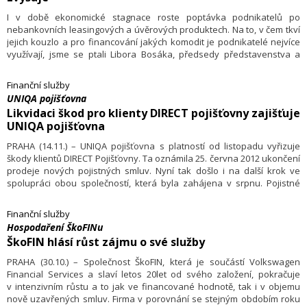
I v době ekonomické stagnace roste poptávka podnikatelů po
nebankovních leasingových a úvěrových produktech. Na to, v čem tkví
jejich kouzlo a pro financování jakých komodit je podnikatelé nejvíce
využívají, jsme se ptali Libora Bosáka, předsedy představenstva a
generálního ředitele ČSOB Leasing a člena představenstva České
leasingové a finanční asociace (ČLFA).
Finanční služby
UNIQA pojišťovna
Likvidaci škod pro klienty DIRECT pojišťovny zajišťuje
UNIQA pojišťovna
PRAHA (14.11.) – UNIQA pojišťovna s platností od listopadu vyřizuje
škody klientů DIRECT Pojišťovny. Ta oznámila 25. června 2012 ukončení
prodeje nových pojistných smluv. Nyní tak došlo i na další krok ve
spolupráci obou společností, která byla zahájena v srpnu. Pojistné
události stávajících klientů DIRECT po ohlášení převezme UNIQA
pojišťovna a zajistí jejich likvidaci.
Finanční služby
Hospodaření ŠkoFINu
ŠkoFIN hlásí růst zájmu o své služby
PRAHA (30.10.) – Společnost ŠkoFIN, která je součástí Volkswagen
Financial Services a slaví letos 20let od svého založení, pokračuje
v intenzivním růstu a to jak ve financované hodnotě, tak i v objemu
nově uzavřených smluv. Firma v porovnání se stejným obdobím roku