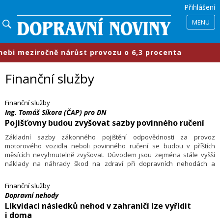
Přihlášení
MENU
 meziročně nárůst provozu o 6,3 procenta
Finanční služby
Finanční služby
Ing. Tomáš Síkora (ČAP) pro DN
Pojišťovny budou zvyšovat sazby povinného ručení
Základní sazby zákonného pojištění odpovědnosti za provoz
motorového vozidla neboli povinného ručení se budou v příštích
měsících nevyhnutelně zvyšovat. Důvodem jsou zejména stále vyšší
náklady na náhrady škod na zdraví při dopravních nehodách a
obecně vyšší počet nehod s těžkým zraněním či dokonce úmrtím. „Při
takovém vývoji nákladů na likvidaci veškerých škod z povinného
Finanční služby
ručení jsou současné nízké ceny do budoucna neudržitelné,“ uvedl
Dopravní nehody
v rozhovoru pro Dopravní noviny výkonný ředitel České asociace
Likvidaci následků nehod v zahraničí lze vyřídit
pojišťoven (ČAP) Tomáš Síkora.
i doma