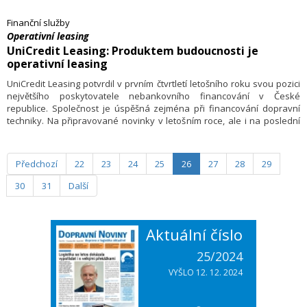
dlouhodobě vyhodnocuje vývoj platební morálky u téměř 20 tisíc
českých subjektů.
Finanční služby
Operativní leasing
UniCredit Leasing: Produktem budoucnosti je
operativní leasing
UniCredit Leasing potvrdil v prvním čtvrtletí letošního roku svou pozici
největšího poskytovatele nebankovního financování v České
republice. Společnost je úspěšná zejména při financování dopravní
techniky. Na připravované novinky v letošním roce, ale i na poslední
trendy v oblasti leasingu jsme se zeptali Petra Fišera, ředitele divize
Korporátního financování UniCredit Leasing.
Předchozí
22
23
24
25
26
27
28
29
30
31
Další
Aktuální číslo
25/2024
VYŠLO 12. 12. 2024