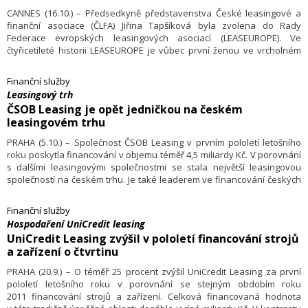
CANNES (16.10.) – Předsedkyně představenstva České leasingové a
finanční asociace (ČLFA) Jiřina Tapšíková byla zvolena do Rady
Federace evropských leasingových asociací (LEASEUROPE). Ve
čtyřicetileté historii LEASEUROPE je vůbec první ženou ve vrcholném
orgánu této prestižní organizace s četnými vazbami na Evropskou unii.
Finanční služby
Leasingový trh
ČSOB Leasing je opět jedničkou na českém
leasingovém trhu
PRAHA (5.10.) – Společnost ČSOB Leasing v prvním pololetí letošního
roku poskytla financování v objemu téměř 4,5 miliardy Kč. V porovnání
s dalšími leasingovými společnostmi se stala největší leasingovou
společností na českém trhu. Je také leaderem ve financování českých
podnikatelů, v segmentu strojů, zařízení a technologií i co do velikosti
portfolia zákaznických smluv.
Finanční služby
Hospodaření UniCredit leasing
UniCredit Leasing zvýšil v pololetí financování strojů
a zařízení o čtvrtinu
PRAHA (20.9.) – O téměř 25 procent zvýšil UniCredit Leasing za první
pololetí letošního roku v porovnání se stejným obdobím roku
2011 financování strojů a zařízení. Celková financovaná hodnota