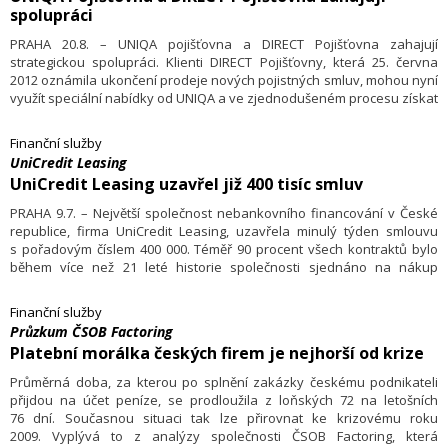
spolupráci
PRAHA 20.8. – UNIQA pojišťovna a DIRECT Pojišťovna zahajují
strategickou spolupráci. Klienti DIRECT Pojišťovny, která 25. června
2012 oznámila ukončení prodeje nových pojistných smluv, mohou nyní
využít speciální nabídky od UNIQA a ve zjednodušeném procesu získat
obratem kvalitní krytí svých rizik do dalších let.
Finanční služby
UniCredit Leasing
UniCredit Leasing uzavřel již 400 tisíc smluv
PRAHA 9.7. – Největší společnost nebankovního financování v České
republice, firma UniCredit Leasing, uzavřela minulý týden smlouvu
s pořadovým číslem 400 000. Téměř 90 procent všech kontraktů bylo
během více než 21 leté historie společnosti sjednáno na nákup
dopravní techniky, především osobních automobilů. Průměrná
financovaná hodnota připadající na jednu smlouvu činí 384 tisíc Kč.
Finanční služby
Průzkum ČSOB Factoring
Platební morálka českých firem je nejhorší od krize
Průměrná doba, za kterou po splnění zakázky českému podnikateli
přijdou na účet peníze, se prodloužila z loňských 72 na letošních
76 dní. Současnou situaci tak lze přirovnat ke krizovému roku
2009. Vyplývá to z analýzy společnosti ČSOB Factoring, která