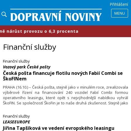
Přihlášení
MENU
ůst provozu o 6,3 procenta
​Průmy
Finanční služby
Finanční služby
Vozový park České pošty
Česká pošta financuje flotilu nových Fabií Combi se
ŠkoFINem
PRAHA (16.10.) – Česká pošta, stejně jako v minulém roce, zrealizovala
výběrové řízení na financování 240 vozidel Fabií Combi formou
operativního leasingu, které opět s nejvýhodnější nabídkou vyhrál
ŠkoFIN. Se společností ŠkoFin je to naše druhá zkušenost. Stejně jako
v případě první zakázky dostala Česká pošta opět bezkonkurenční
cenovou nabídku v oblasti krátkodobého operativního leasingu,“ říká
Finanční služby
Patrik Zeithaml, ředitel sekce řízení dopravy České pošty.
LEASEEUROPE
Jiřina Tapšíková ve vedení evropského leasingu