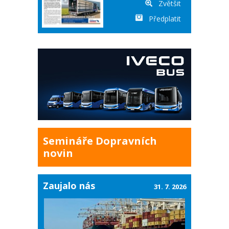
Zvětšit
Předplatit
Semináře Dopravních
novin
Zaujalo nás
31. 7. 2026