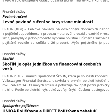
v této tradičně úspěšné oblasti dosáhla jedné miliardy Kč. V kontrastu
s dynamickým růstem UniCredit Leasing v tomto segmentu stojí celý trh
nebankovního financováním, který za stejné období zaznamenal
Finanční služby
pokles o téměř sedm procent.
Povinné ručení
Levné povinné ručení se brzy stane minulostí
PRAHA (18.9.) – Celkové náklady na odškodnění dopravních nehod
z pojištění odpovědnosti z provozu motorového vozidla vzniklé v roce
2011, převýšily o jedno procento vybrané pojistné. Průměrná sazba na
pojištěné vozidlo se snížila o 26 procent. „Výše pojistného je pod
hranicí souvisejících nákladů, což může z dlouhodobého hlediska
v případě, že nedojde k navýšení ceny, způsobit některým pojistitelům
Finanční služby
problémy,“ říká Jakub Hradec, výkonný ředitel České kanceláře
ŠkoFIN
pojistitelů (ČKP).
ŠkoFIN je opět jedničkou ve financování osobních
vozů.
PRAHA 23.8. – Finanční společnost ŠkoFIN, která je součástí koncernu
Volkswagen Financial Services, uzavřela v prvním pololetí letošního
roku celkem 14 311 nových smluv a potvrzuje tak opět pozici jedničky
na trhu. Podle pololetních výsledků zveřejněných Českou leasingovou
a finanční asociací v kategorii financování osobních a užitkových vozů
je ŠkoFIN o 50 procent před nejbližším konkurentem. ŠkoFINu se rovněž
Finanční služby
podařilo obhájit pozici jedničky v operativním leasingu.
Spolupráce pojišťoven
UNIQA Pojišťovna a DIRECT Pojišťovna zahajují