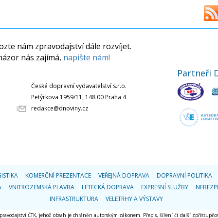
zte nám zpravodajství dále rozvíjet.
názor nás zajímá,
napište nám!
Partneři 
České dopravní vydavatelství s.r.o.
Petýrkova 1959/11, 148 00 Praha 4
redakce@dnoviny.cz
ISTIKA
KOMERČNÍ PREZENTACE
VEŘEJNÁ DOPRAVA
DOPRAVNÍ POLITIKA
A
VNITROZEMSKÁ PLAVBA
LETECKÁ DOPRAVA
EXPRESNÍ SLUŽBY
NEBEZP
INFRASTRUKTURA
VELETRHY A VÝSTAVY
 zpravodajství ČTK, jehož obsah je chráněn autorským zákonem. Přepis, šíření či další zpřístupňov