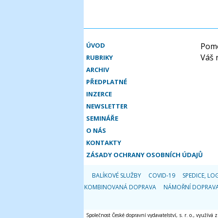
ÚVOD
Pomo
Váš 
RUBRIKY
ARCHIV
PŘEDPLATNÉ
INZERCE
NEWSLETTER
SEMINÁŘE
O NÁS
KONTAKTY
ZÁSADY OCHRANY OSOBNÍCH ÚDAJŮ
BALÍKOVÉ SLUŽBY
COVID-19
SPEDICE, LOG
KOMBINOVANÁ DOPRAVA
NÁMOŘNÍ DOPRAV
Společnost České dopravní vydavatelství, s. r. o., využívá