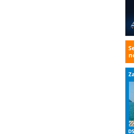
S
n
Za
DS