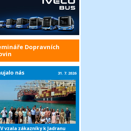
emináře Dopravních
ovin
ujalo nás
31. 7. 2026
V vzala zákazníky k Jadranu