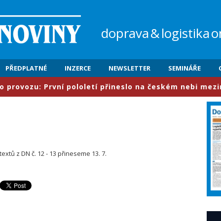
doprava
&
logistika
o
PŘEDPLATNÉ
INZERCE
NEWSLETTER
SEMINÁŘE
ozu: První pololetí přineslo na českém nebi meziročně 
 textů z DN č. 12 - 13 přineseme 13. 7.