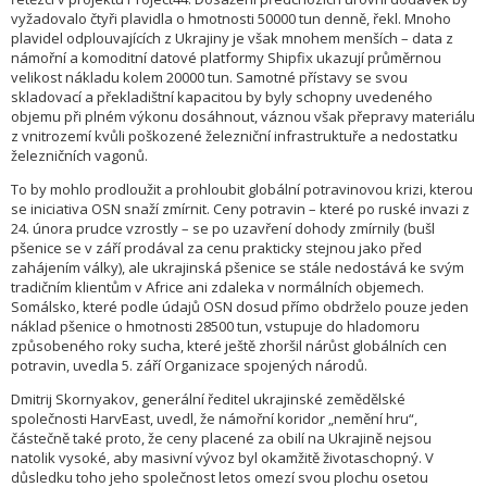
vyžadovalo čtyři plavidla o hmotnosti 50000 tun denně, řekl. Mnoho
plavidel odplouvajících z Ukrajiny je však mnohem menších – data z
námořní a komoditní datové platformy Shipfix ukazují průměrnou
velikost nákladu kolem 20000 tun. Samotné přístavy se svou
skladovací a překladištní kapacitou by byly schopny uvedeného
objemu při plném výkonu dosáhnout, váznou však přepravy materiálu
z vnitrozemí kvůli poškozené železniční infrastruktuře a nedostatku
železničních vagonů.
To by mohlo prodloužit a prohloubit globální potravinovou krizi, kterou
se iniciativa OSN snaží zmírnit. Ceny potravin – které po ruské invazi z
24. února prudce vzrostly – se po uzavření dohody zmírnily (bušl
pšenice se v září prodával za cenu prakticky stejnou jako před
zahájením války), ale ukrajinská pšenice se stále nedostává ke svým
tradičním klientům v Africe ani zdaleka v normálních objemech.
Somálsko, které podle údajů OSN dosud přímo obdrželo pouze jeden
náklad pšenice o hmotnosti 28500 tun, vstupuje do hladomoru
způsobeného roky sucha, které ještě zhoršil nárůst globálních cen
potravin, uvedla 5. září Organizace spojených národů.
Dmitrij Skornyakov, generální ředitel ukrajinské zemědělské
společnosti HarvEast, uvedl, že námořní koridor „nemění hru“,
částečně také proto, že ceny placené za obilí na Ukrajině nejsou
natolik vysoké, aby masivní vývoz byl okamžitě životaschopný. V
důsledku toho jeho společnost letos omezí svou plochu osetou