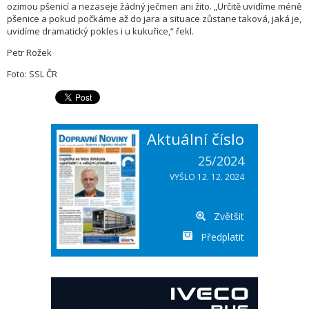
ozimou pšenicí a nezaseje žádný ječmen ani žito. „Určitě uvidíme méně
pšenice a pokud počkáme až do jara a situace zůstane taková, jaká je,
uvidíme dramatický pokles i u kukuřice,“ řekl.
Petr Rožek
Foto: SSL ČR
Aktuální číslo
25/2024
VYŠLO 12. 12. 2024
Zvětšit
Předplatit