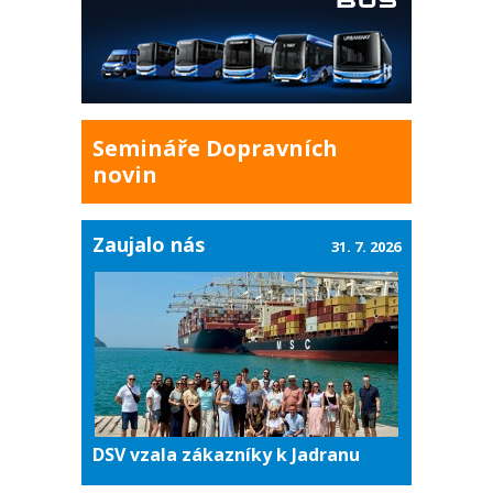
Semináře Dopravních
novin
Zaujalo nás
31. 7. 2026
DSV vzala zákazníky k Jadranu