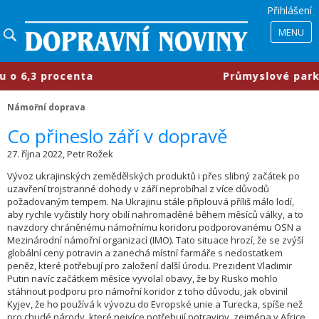
Přihlášení
MENU
,3 procenta
​Průmyslové parky se m
Námořní doprava
Co přineslo září v dopravě
27. října 2022, Petr Rožek
Vývoz ukrajinských zemědělských produktů i přes slibný začátek po
uzavření trojstranné dohody v září neprobíhal z více důvodů
požadovaným tempem. Na Ukrajinu stále připlouvá příliš málo lodí,
aby rychle vyčistily hory obilí nahromaděné během měsíců války, a to
navzdory chráněnému námořnímu koridoru podporovanému OSN a
Mezinárodní námořní organizací (IMO). Tato situace hrozí, že se zvýší
globální ceny potravin a zanechá místní farmáře s nedostatkem
peněz, které potřebují pro založení další úrodu. Prezident Vladimir
Putin navíc začátkem měsíce vyvolal obavy, že by Rusko mohlo
stáhnout podporu pro námořní koridor z toho důvodu, jak obvinil
Kyjev, že ho používá k vývozu do Evropské unie a Turecka, spíše než
pro chudé národy, které nejvíce potřebují potraviny, zejména v Africe