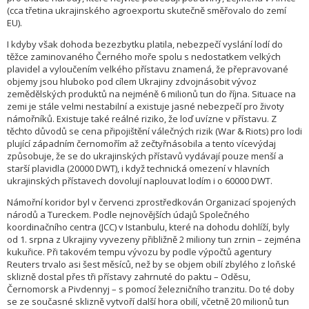
(cca třetina ukrajinského agroexportu skutečně směřovalo do zemí
EU).
I kdyby však dohoda bezezbytku platila, nebezpečí vyslání lodí do
těžce zaminovaného Černého moře spolu s nedostatkem velkých
plavidel a vyloučením velkého přístavu znamená, že přepravované
objemy jsou hluboko pod cílem Ukrajiny zdvojnásobit vývoz
zemědělských produktů na nejméně 6 milionů tun do října. Situace na
zemi je stále velmi nestabilní a existuje jasné nebezpečí pro životy
námořníků. Existuje také reálné riziko, že loď uvízne v přístavu. Z
těchto důvodů se cena připojištění válečných rizik (War & Riots) pro lodi
plující západním černomořím až zečtyřnásobila a tento vícevýdaj
způsobuje, že se do ukrajinských přístavů vydávají pouze menší a
starší plavidla (20000 DWT), i když technická omezení v hlavních
ukrajinských přístavech dovolují naplouvat lodím i o 60000 DWT.
Námořní koridor byl v červenci zprostředkován Organizací spojených
národů a Tureckem. Podle nejnovějších údajů Společného
koordinačního centra (JCC) v Istanbulu, které na dohodu dohlíží, byly
od 1. srpna z Ukrajiny vyvezeny přibližně 2 miliony tun zrnin – zejména
kukuřice. Při takovém tempu vývozu by podle výpočtů agentury
Reuters trvalo asi šest měsíců, než by se objem obilí zbylého z loňské
sklizně dostal přes tři přístavy zahrnuté do paktu – Oděsu,
Černomorsk a Pivdennyj – s pomocí železničního tranzitu. Do té doby
se ze současné sklizně vytvoří další hora obilí, včetně 20 milionů tun