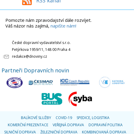
RSS kanál
Pomozte nám zpravodajství dále rozvíjet.
Váš názor nás zajímá,
napište nám!
České dopravní vydavatelství s.r.o.
Petýrkova 1959/11, 148 00 Praha 4
redakce@dnoviny.cz
Partneři Dopravních novin
BALÍKOVÉ SLUŽBY
COVID-19
SPEDICE, LOGISTIKA
KOMERČNÍ PREZENTACE
VEŘEJNÁ DOPRAVA
DOPRAVNÍ POLITIKA
SILNIČNÍ DOPRAVA
ŽELEZNIČNÍ DOPRAVA
KOMBINOVANÁ DOPRAVA