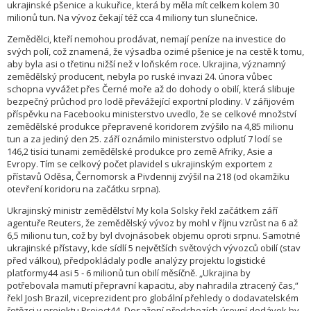
ukrajinské pšenice a kukuřice, která by měla mít celkem kolem 30
milionů tun. Na vývoz čekají též cca 4 miliony tun slunečnice.
Zemědělci, kteří nemohou prodávat, nemají peníze na investice do
svých polí, což znamená, že výsadba ozimé pšenice je na cestě k tomu,
aby byla asi o třetinu nižší než v loňském roce. Ukrajina, významný
zemědělský producent, nebyla po ruské invazi 24. února vůbec
schopna vyvážet přes Černé moře až do dohody o obilí, která slibuje
bezpečný průchod pro lodě převážející exportní plodiny. V zářijovém
příspěvku na Facebooku ministerstvo uvedlo, že se celkové množství
zemědělské produkce přepravené koridorem zvýšilo na 4,85 milionu
tun a za jediný den 25. září oznámilo ministerstvo odplutí 7 lodí se
146,2 tisíci tunami zemědělské produkce pro země Afriky, Asie a
Evropy. Tím se celkový počet plavidel s ukrajinským exportem z
přístavů Oděsa, Černomorsk a Pivdennij zvýšil na 218 (od okamžiku
otevření koridoru na začátku srpna).
Ukrajinský ministr zemědělství My kola Solsky řekl začátkem září
agentuře Reuters, že zemědělský vývoz by mohl v říjnu vzrůst na 6 až
6,5 milionu tun, což by byl dvojnásobek objemu oproti srpnu. Samotné
ukrajinské přístavy, kde sídlí 5 největších světových vývozců obilí (stav
před válkou), předpokládaly podle analýzy projektu logistické
platformy44 asi 5 ‑ 6 milionů tun obilí měsíčně. „Ukrajina by
potřebovala mamutí přepravní kapacitu, aby nahradila ztracený čas,“
řekl Josh Brazil, viceprezident pro globální přehledy o dodavatelském
řetězci v projektu Project44. Dosažení předchozích úrovní dodávek by