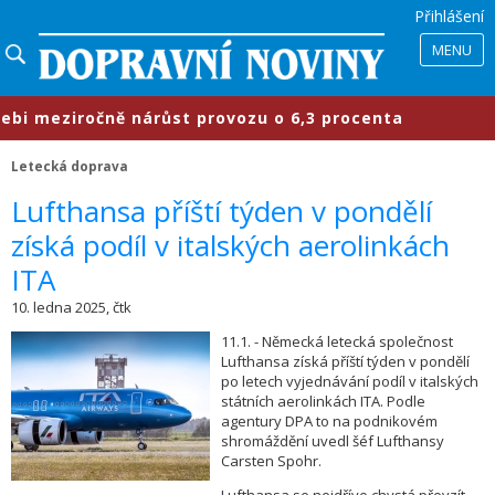
Přihlášení
MENU
i meziročně nárůst provozu o 6,3 procenta
Letecká doprava
​Lufthansa příští týden v pondělí
získá podíl v italských aerolinkách
ITA
10. ledna 2025, čtk
11.1. - Německá letecká společnost
Lufthansa získá příští týden v pondělí
po letech vyjednávání podíl v italských
státních aerolinkách ITA. Podle
agentury DPA to na podnikovém
shromáždění uvedl šéf Lufthansy
Carsten Spohr.