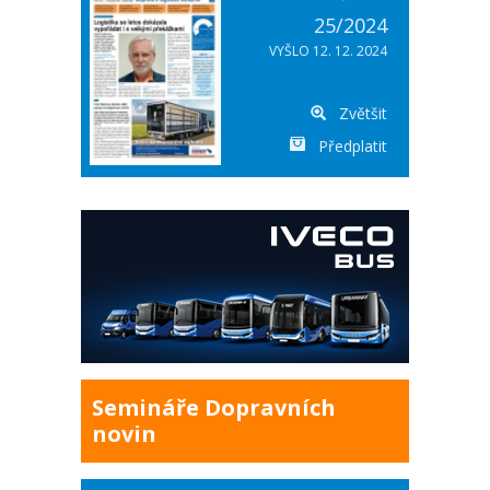
25/2024
VYŠLO 12. 12. 2024
Zvětšit
Předplatit
Semináře Dopravních
novin