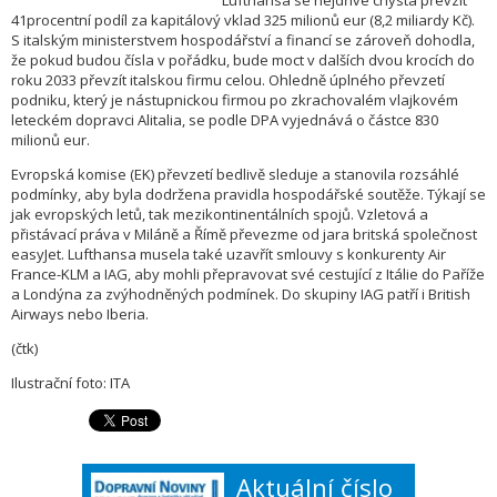
Lufthansa se nejdříve chystá převzít
41procentní podíl za kapitálový vklad 325 milionů eur (8,2 miliardy Kč).
S italským ministerstvem hospodářství a financí se zároveň dohodla,
že pokud budou čísla v pořádku, bude moct v dalších dvou krocích do
roku 2033 převzít italskou firmu celou. Ohledně úplného převzetí
podniku, který je nástupnickou firmou po zkrachovalém vlajkovém
leteckém dopravci Alitalia, se podle DPA vyjednává o částce 830
milionů eur.
Evropská komise (EK) převzetí bedlivě sleduje a stanovila rozsáhlé
podmínky, aby byla dodržena pravidla hospodářské soutěže. Týkají se
jak evropských letů, tak mezikontinentálních spojů. Vzletová a
přistávací práva v Miláně a Římě převezme od jara britská společnost
easyJet. Lufthansa musela také uzavřít smlouvy s konkurenty Air
France-KLM a IAG, aby mohli přepravovat své cestující z Itálie do Paříže
a Londýna za zvýhodněných podmínek. Do skupiny IAG patří i British
Airways nebo Iberia.
(čtk)
Ilustrační foto: ITA
Aktuální číslo