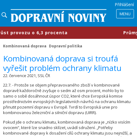
Přihlášení
MENU
 provozu o 6,3 procenta
​Průmyslo
Kombinovaná doprava
Dopravní politika
Kombinovaná doprava si troufá
vyřešit problém ochrany klimatu
22. července 2021, SSL ČR
22.7. - Protože se objem přepravovaného zboží v kombinované
dopravě každoročně zvyšuje o sedm až osm procent, mohlo by to
samo o sobě dosáhnout úspor CO2, které chce Evropská komise
prostřednictvím evropských legislativních návrhů na ochranu klimatu
přinutit pozemní dopravu v Evropě. Tvrdí to Evropská unie pro
kombinovanou železniční a silniční dopravu (UIRR).
Pokud jde o ochranu klimatu, kombinovaná doprava je „nízko visícím
ovocem“, které lze snadno sklízet, uvádí sdružení. „Potřeby
kombinované dopravy k dosažení cílů ochrany klimatu jsou nejnižší, a