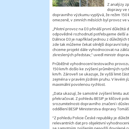
Z analýzy z
dopravy ve sp
dopravního výzkumu vyplývá, že režim 150 
omezeně, v zimních měsících byl provoz ve v
„Pilotní provoz na D3 přináší první důležitá d
odpovědné rozhodnutí potřebujeme delší a r
Dálnice D3 je například jednou z důležitých
zde tak můžeme čekat silnější dopravní toky
chceme projekt dále vyhodnocovat na zákla
zkreslených představ,“ uvedl ministr dopra
Průběžné vyhodnocení testovacího provozu z
150 km/h došlo ke zvýšení průměrných rychlo
km/h. Zároveň se ukazuje, že vyšší limit část
zejména v pravém jízdním pruhu. V levém jíz
maximální povolenou rychlost.
„Data ukazují, že samotné zvýšení limitu au
překračovat. Z pohledu BESIP je klíčové po
srozumitelnosti dopravního značení i důsl
oddělení BESIP Ministerstva dopravy Tomáš
“Z pohledu Policie České republiky je důleži
relevantních dat pro objektivní vyhodnocení
se samotným zvýšením nejvyšší dovolené ry