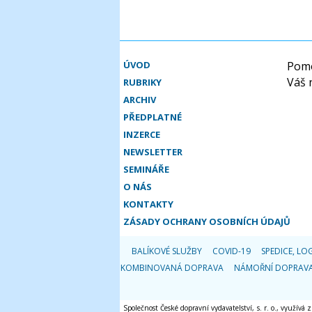
ÚVOD
Pomo
Váš 
RUBRIKY
ARCHIV
PŘEDPLATNÉ
INZERCE
NEWSLETTER
SEMINÁŘE
O NÁS
KONTAKTY
ZÁSADY OCHRANY OSOBNÍCH ÚDAJŮ
BALÍKOVÉ SLUŽBY
COVID-19
SPEDICE, LOG
KOMBINOVANÁ DOPRAVA
NÁMOŘNÍ DOPRAV
Společnost České dopravní vydavatelství, s. r. o., využívá