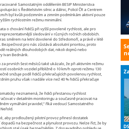
pracované Samostatným oddělením BESIP Ministerstva
olupráci s Ředitelstvím silnic a dálnic, Policií ČR a Centrem
km/h byl kvůli podzimním a zimním podmínkám aktivní pouze
yšším rychlostním režimu minimální.
ata o chování řidičů při vyšší povolené rychlosti, ale pro
eprezentativnější sledování v různých ročních obdobích.
 tras směrem na letní dovolené do Středomoří, a právě v létě
. Bezpečnost pro nás zůstává absolutní prioritou, proto
S
dě reálných dlouhodobých dat, nikoli dojmů nebo
n
vy Ivan Bednárik.
a prvních šest měsíců také ukázalo, že při aktivním režimu
stí osobních vozidel přibližně o 10 km/h oproti režimu 130
Za
ečně snižuje podíl řidičů překračujících povolenou rychlost,
dním pruhu však i nadále více než 40 % řidičů překračuje
tomaticky neznamená, že řidiči přestanou rychlost
kračovat v detailním monitoringu a současně pracovat na
edném vymáhání pravidel,“ říká vedoucí Samostatného
 Neřold.
té, aby prodloužený pilotní provoz přinesl dostatek
 dopadů na bezpečnost a plynulost provozu. Nelze říct, že by
DS
chlosti stal úsek bezpečnějším. Z dosavadního pohledu je