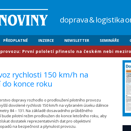
doprava
&
logistika
o
PŘEDPLATNÉ
INZERCE
NEWSLETTER
SEMINÁŘE
u: První pololetí přineslo na českém nebi meziročně ná
voz rychlosti 150 km/h na
í do konce roku
sterstvo dopravy rozhodlo o prodloužení pilotního provozu
vyšší dovolené rychlosti 150 km/h na vybraném úseku dálnice
ometry 84 – 131. Na základě dosavadního průběžného
bude pilotní režim prodloužen do konce letošního roku, aby
ískat dostatek reprezentativních dat pro objektivní
opadů na bezpečnost a plynulost provozu.