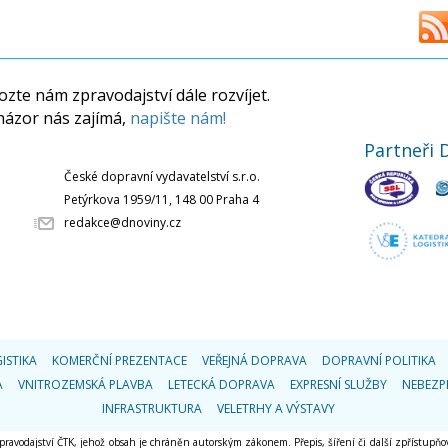
zte nám zpravodajství dále rozvíjet.
názor nás zajímá,
napište nám!
Partneři 
České dopravní vydavatelství s.r.o.
Petýrkova 1959/11, 148 00 Praha 4
redakce@dnoviny.cz
ISTIKA
KOMERČNÍ PREZENTACE
VEŘEJNÁ DOPRAVA
DOPRAVNÍ POLITIKA
A
VNITROZEMSKÁ PLAVBA
LETECKÁ DOPRAVA
EXPRESNÍ SLUŽBY
NEBEZP
INFRASTRUKTURA
VELETRHY A VÝSTAVY
 zpravodajství ČTK, jehož obsah je chráněn autorským zákonem. Přepis, šíření či další zpřístupňov