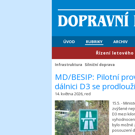
ÚVOD
RUBRIKY
ARCHIV
​Řízení letového provoz
Infrastruktura
Silniční doprava
​MD/BESIP: Pilotní pro
dálnici D3 se prodlouž
14. května 2026, red
15.5. - Mini
zvýšené nej
D3 mezi kil
vyhodnocení 
bylo možné z
posouzení d