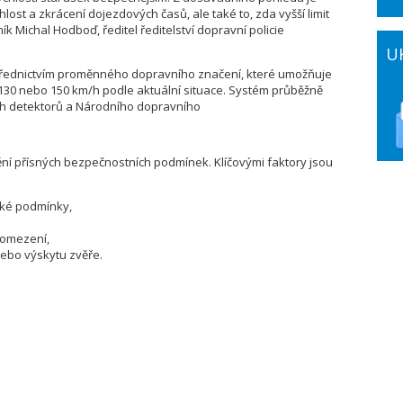
ost a zkrácení dojezdových časů, ale také to, zda vyšší limit
ník Michal Hodboď, ředitel ředitelství dopravní policie
U
rostřednictvím proměnného dopravního značení, které umožňuje
, 130 nebo 150 km/h podle aktuální situace. Systém průběžně
ch detektorů a Národního dopravního
ění přísných bezpečnostních podmínek. Klíčovými faktory jsou
cké podmínky,
 omezení,
nebo výskytu zvěře.