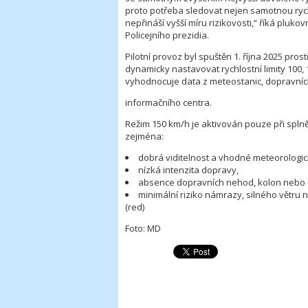
proto potřeba sledovat nejen samotnou rychl
nepřináší vyšší míru rizikovosti,“ říká plukov
Policejního prezidia.
Pilotní provoz byl spuštěn 1. října 2025 p
dynamicky nastavovat rychlostní limity 100
vyhodnocuje data z meteostanic, dopravní
informačního centra.
Režim 150 km/h je aktivován pouze při spln
zejména:
dobrá viditelnost a vhodné meteorologi
nízká intenzita dopravy,
absence dopravních nehod, kolon nebo
minimální riziko námrazy, silného větru 
(red)
Foto: MD