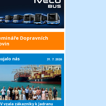
emináře Dopravních
ovin
ujalo nás
31. 7. 2026
V vzala zákazníky k Jadranu