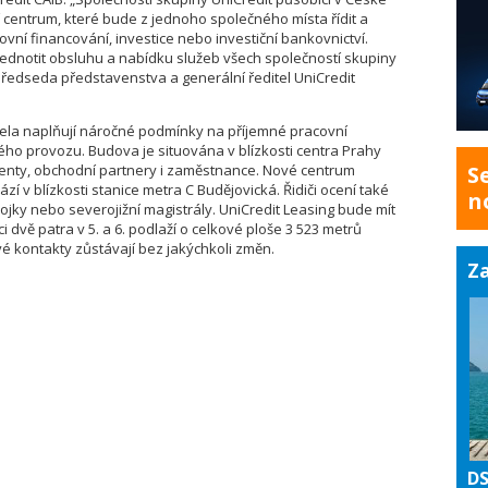
í centrum, které bude z jednoho společného místa řídit a
vní financování, investice nebo investiční bankovnictví.
sjednotit obsluhu a nabídku služeb všech společností skupiny
 předseda představenstva a generální ředitel UniCredit
cela naplňují náročné podmínky na příjemné pracovní
ho provozu. Budova je situována v blízkosti centra Prahy
ienty, obchodní partnery i zaměstnance. Nové centrum
S
zí v blízkosti stanice metra C Budějovická. Řidiči ocení také
n
pojky nebo severojižní magistrály. UniCredit Leasing bude mít
ci dvě patra v 5. a 6. podlaží o celkové ploše 3 523 metrů
vé kontakty zůstávají bez jakýchkoli změn.
Za
DS