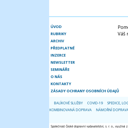
ÚVOD
Pomo
Váš 
RUBRIKY
ARCHIV
PŘEDPLATNÉ
INZERCE
NEWSLETTER
SEMINÁŘE
O NÁS
KONTAKTY
ZÁSADY OCHRANY OSOBNÍCH ÚDAJŮ
BALÍKOVÉ SLUŽBY
COVID-19
SPEDICE, LOG
KOMBINOVANÁ DOPRAVA
NÁMOŘNÍ DOPRAV
Společnost České dopravní vydavatelství, s. r. o., využívá