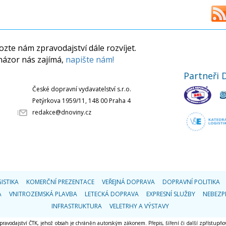
zte nám zpravodajství dále rozvíjet.
názor nás zajímá,
napište nám!
Partneři 
České dopravní vydavatelství s.r.o.
Petýrkova 1959/11, 148 00 Praha 4
redakce@dnoviny.cz
ISTIKA
KOMERČNÍ PREZENTACE
VEŘEJNÁ DOPRAVA
DOPRAVNÍ POLITIKA
A
VNITROZEMSKÁ PLAVBA
LETECKÁ DOPRAVA
EXPRESNÍ SLUŽBY
NEBEZP
INFRASTRUKTURA
VELETRHY A VÝSTAVY
 zpravodajství ČTK, jehož obsah je chráněn autorským zákonem. Přepis, šíření či další zpřístupňov