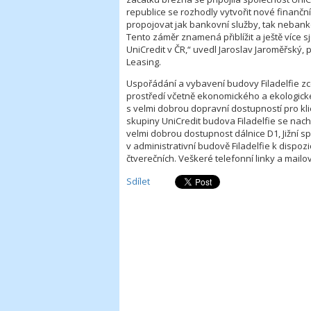
republice se rozhodly vytvořit nové finančn
propojovat jak bankovní služby, tak nebanko
Tento záměr znamená přiblížit a ještě více 
UniCredit v ČR,“ uvedl Jaroslav Jaroměřský,
Leasing.
Uspořádání a vybavení budovy Filadelfie z
prostředí včetně ekonomického a ekologické
s velmi dobrou dopravní dostupností pro kl
skupiny UniCredit budova Filadelfie se nachá
velmi dobrou dostupnost dálnice D1, Jižní s
v administrativní budově Filadelfie k dispozi
čtverečních. Veškeré telefonní linky a mailo
Sdílet