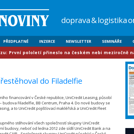
doprava
&
logistika
o
PŘEDPLATNÉ
INZERCE
NEWSLETTER
SEMINÁŘE
rvní pololetí přineslo na českém nebi meziročně nárůst
řestěhoval do Filadelfie
ního financování v České republice, UniCredit Leasing, působí
– budova Filadelfie, BB Centrum, Praha 4. Do nové budovy se
asing, a to UniCredit pojišťovací makléřská a UniCredit Fleet
tupného stěhování všech společností skupiny UniCredit
ní budovy, neboť od ledna 2012 zde sídlí UniCredit Bank a na
redit CAIB. „Společnosti skupiny UniCredit působící v České