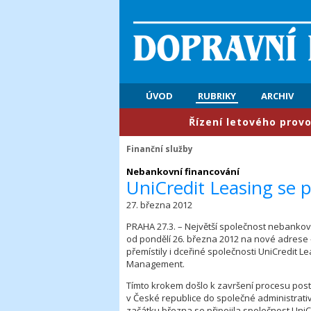
ÚVOD
RUBRIKY
ARCHIV
​Řízení letového provozu: P
Finanční služby
Nebankovní financování
UniCredit Leasing se p
27. března 2012
PRAHA 27.3. – Největší společnost nebankov
od pondělí 26. března 2012 na nové adrese 
přemístily i dceřiné společnosti UniCredit Le
Management.
Tímto krokem došlo k završení procesu pos
v České republice do společné administrativ
začátku března se připojila společnost UniC