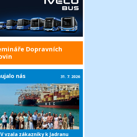
emináře Dopravních
ovin
ujalo nás
31. 7. 2026
V vzala zákazníky k Jadranu