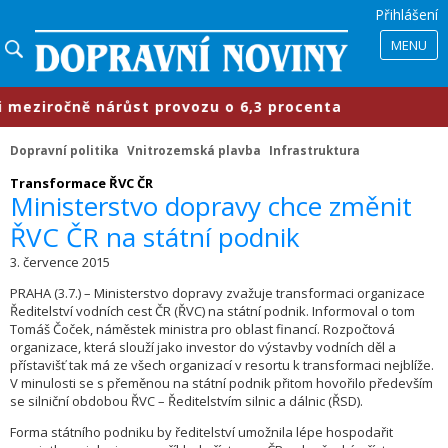
Přihlášení
MENU
eziročně nárůst provozu o 6,3 procenta
Dopravní politika
Vnitrozemská plavba
Infrastruktura
Transformace ŘVC ČR
Ministerstvo dopravy chce změnit
ŘVC ČR na státní podnik
3. července 2015
PRAHA (3.7.) – Ministerstvo dopravy zvažuje transformaci organizace
Ředitelství vodních cest ČR (ŘVC) na státní podnik. Informoval o tom
Tomáš Čoček, náměstek ministra pro oblast financí. Rozpočtová
organizace, která slouží jako investor do výstavby vodních děl a
přístavišť tak má ze všech organizací v resortu k transformaci nejblíže.
V minulosti se s přeměnou na státní podnik přitom hovořilo především
se silniční obdobou ŘVC – Ředitelstvím silnic a dálnic (ŘSD).
Forma státního podniku by ředitelství umožnila lépe hospodařit