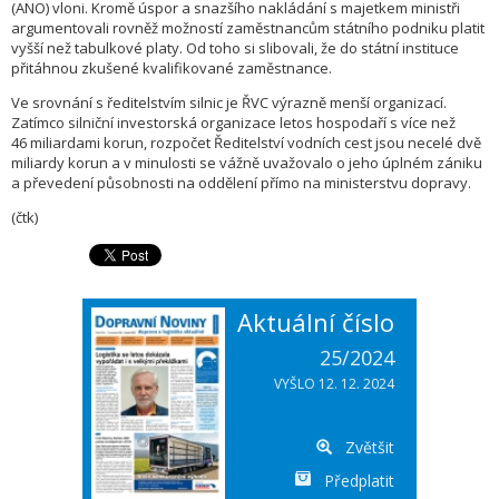
(ANO) vloni. Kromě úspor a snazšího nakládání s majetkem ministři
argumentovali rovněž možností zaměstnancům státního podniku platit
vyšší než tabulkové platy. Od toho si slibovali, že do státní instituce
přitáhnou zkušené kvalifikované zaměstnance.
Ve srovnání s ředitelstvím silnic je ŘVC výrazně menší organizací.
Zatímco silniční investorská organizace letos hospodaří s více než
46 miliardami korun, rozpočet Ředitelství vodních cest jsou necelé dvě
miliardy korun a v minulosti se vážně uvažovalo o jeho úplném zániku
a převedení působnosti na oddělení přímo na ministerstvu dopravy.
(čtk)
Aktuální číslo
25/2024
VYŠLO 12. 12. 2024
Zvětšit
Předplatit