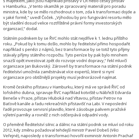
s majetkem, jako jsou například přístavy v ČR nebo český přístav
v Hamburku. „V tento okamžik je zpracovaný materiál pro poradu
ministra, kde by se mělo rozhodnout o tom, zda k transformaci dojde a
v jaké formě," uvedl Čoček. „Výhodou by pro fungování resortu mělo
být sladění dosud velice roztříštěné právní formy investorských
organizací,“ dodal.
Státním podnikem by se ŘVC mohlo stát nejdříve k 1. lednu příštího
roku. „Pokud by k tomu došlo, mohlo by ředitelství přímo hospodařit
například s penězi z nájmů, bez transformace by se totiž tyto příjmy
stávaly příjmy státního rozpočtu. Tyto peníze by pak bylo mnohem
snazší opět investovat zpět do rozvoje vodní dopravy,“ řekl mluvčí
organizace Jan Bukovský. Zároveň by transformace na státní podnik
ředitelství umožnila zaměstnávat více expertů, které si nyní
organizace pro obtížnější projekty musí jednorázově najímat.
Kromě českého přístavu v Hamburku, který má ve správě ŘVC od
loňského dubna, spravuje ŘVC například kotviště u Nábřeží Edvarda
Beneše v Praze, přístav Hluboká nad Vltavou, přístav Petrov na
Baťově kanále a řadu rekreačních přístavišť na Labi. V neposlední
řadě provozuje servisní plavidlo, které zásobuje palivem pražské
výletní parníky a rovněž z nich odčerpává odpadní vody.
O přeměně Ředitelství silnic a dálnic na státní podnik se mluví od roku
2012, kdy změnu požadoval tehdejší ministr Pavel Dobeš (Věci
Veřejné), naposledy o transformaci hovořil exministr Antonín Prachař