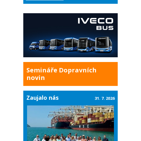
Semináře Dopravních
novin
Zaujalo nás
31. 7. 2026