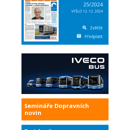
25/2024
VYŠLO 12. 12. 2024
Zvětšit
Předplatit
Semináře Dopravních
novin