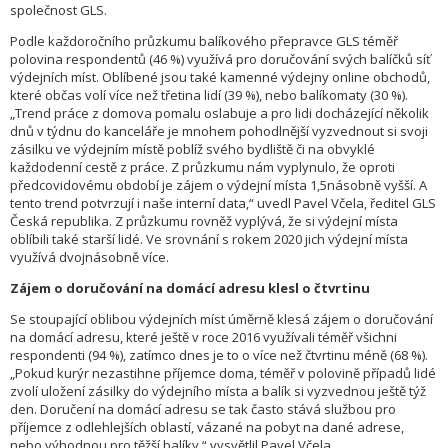
společnost GLS.
Podle každoročního průzkumu balíkového přepravce GLS téměř
polovina respondentů (46 %) využívá pro doručování svých balíčků síť
výdejních míst. Oblíbené jsou také kamenné výdejny online obchodů,
které občas volí více než třetina lidí (39 %), nebo balíkomaty (30 %).
„Trend práce z domova pomalu oslabuje a pro lidi docházející několik
dnů v týdnu do kanceláře je mnohem pohodlnější vyzvednout si svoji
zásilku ve výdejním místě poblíž svého bydliště či na obvyklé
každodenní cestě z práce. Z průzkumu nám vyplynulo, že oproti
předcovidovému období je zájem o výdejní místa 1,5násobně vyšší. A
tento trend potvrzují i naše interní data,“ uvedl Pavel Včela, ředitel GLS
Česká republika. Z průzkumu rovněž vyplývá, že si výdejní místa
oblíbili také starší lidé. Ve srovnání s rokem 2020 jich výdejní místa
využívá dvojnásobně více.
Zájem o doručování na domácí adresu klesl o čtvrtinu
Se stoupající oblibou výdejních míst úměrně klesá zájem o doručování
na domácí adresu, které ještě v roce 2016 využívali téměř všichni
respondenti (94 %), zatímco dnes je to o více než čtvrtinu méně (68 %).
„Pokud kurýr nezastihne příjemce doma, téměř v polovině případů lidé
zvolí uložení zásilky do výdejního místa a balík si vyzvednou ještě týž
den. Doručení na domácí adresu se tak často stává službou pro
příjemce z odlehlejších oblastí, vázané na pobyt na dané adrese,
nebo výhodnou pro těžší balíky,“ vysvětlil Pavel Včela.