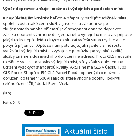
Výběr dopravce určuje i možnost výdejních a podacích míst
K nejdůležitějším kritériím balíkové přepravy patří již tradičně kvalita,
spolehlivost a také cena služby. Jako zcela zásadní se po
zkušenostech mnoha příjemců jeví schopnost daného dopravce
zásilku dopravit výhradně do sjednaného výdejního místa a v případě
jakýchkoliv nepředvídatelných okolností vyřešit situaci rychle a dle
pokynů příjemce. „Opět se nám potvrzuje, jak rychle a silně roste
využívání výdejních míst a zvyšuje se poptávka po vysoké kvalitě
služby známé z dosavadního doručení na adresu. Proto GLS neustále
rozšiřuje svoji síť o stovky výdejních míst, vždy však s ohledem na
udržení vysokých standardů kvality. Aktuálně má GLS v Česku 1300
GLS Parcel Shopů a 150 GLS Parcel Boxů doplněných o možnost
doručení do téměř 1500 AlzaBoxů, které vhodně doplňují pokrytí
celého území ČR,“ dodal Pavel Včela.
(lan)
Foto: GLS
Aktuální číslo