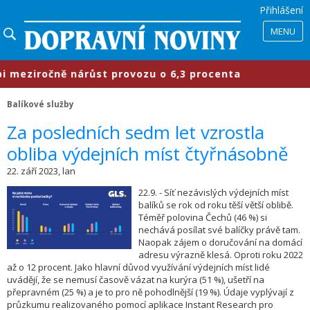
Přihlášení
MENU
eziročně nárůst provozu o 6,3 procenta
Balíkové služby
​Za posledních sedm let vzrostla
obliba výdejních míst čtyřnásobně
22. září 2023, lan
22.9. - Síť nezávislých výdejních míst
balíků se rok od roku těší větší oblibě.
Téměř polovina Čechů (46 %) si
nechává posílat své balíčky právě tam.
Naopak zájem o doručování na domácí
adresu výrazně klesá. Oproti roku 2022
až o 12 procent. Jako hlavní důvod využívání výdejních míst lidé
uvádějí, že se nemusí časově vázat na kurýra (51 %), ušetří na
přepravném (25 %) a je to pro ně pohodlnější (19 %). Údaje vyplývají z
průzkumu realizovaného pomocí aplikace Instant Research pro