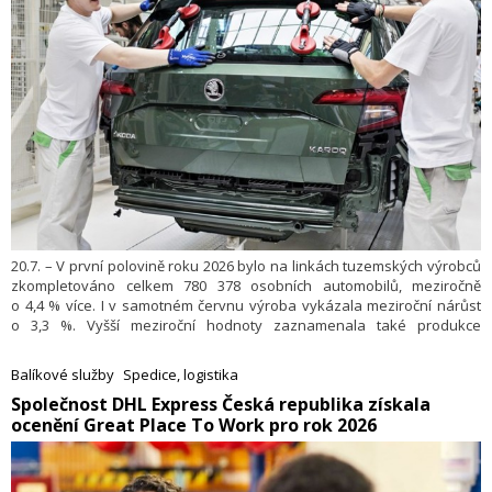
20.7. – V první polovině roku 2026 bylo na linkách tuzemských výrobců
zkompletováno celkem 780 378 osobních automobilů, meziročně
o 4,4 % více. I v samotném červnu výroba vykázala meziroční nárůst
o 3,3 %. Vyšší meziroční hodnoty zaznamenala také produkce
autobusů 2 984 ks (+8,2 %), motocyklů 444 (+26,5 %), nákladních vozidel
803 (+46 %) i přípojných vozidel 11 228 (+20,7 %). Z celkového počtu
Balíkové služby
Spedice, logistika
vyrobených vozidel mělo 40 % elektrifikovaný pohon – 130 356 čistě
​Společnost DHL Express Česká republika získala
bateriový, 26 625 plug-in hybridní a 161 752 hybridní. Informovalo o tom
ocenění Great Place To Work pro rok 2026
Sdružení automobilového průmyslu.