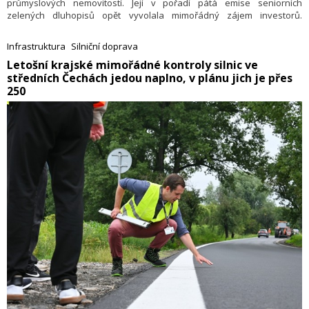
průmyslových nemovitostí. Její v pořadí pátá emise seniorních
zelených dluhopisů opět vyvolala mimořádný zájem investorů.
Skupině to umožnilo využít celou kapacitu jejího navýšení z původně
plánovaných 1,25 mld. Kč na 2,5 mld. Kč.
Infrastruktura
Silniční doprava
​Letošní krajské mimořádné kontroly silnic ve
středních Čechách jedou naplno, v plánu jich je přes
250