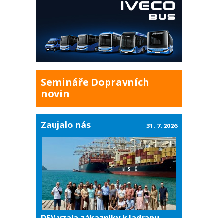
Semináře Dopravních
novin
Zaujalo nás
31. 7. 2026
DSV vzala zákazníky k Jadranu