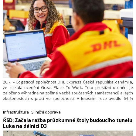
20.7. – Logistická společnost DHL Express Česká republika oznámila,
že získala ocenění Great Place To Work. Toto prestižní ocenění je
založeno výhradně na zpětné vazbě současných zaměstnanců a jejich
zkušenostech s prací ve společnosti. V letošním roce uvedlo 64 %
zaměstnanců, že DHL Express je skvělým místem pro práci.
Infrastruktura
Silniční doprava
​ŘSD: Začala ražba průzkumné štoly budoucího tunelu
Luka na dálnici D3