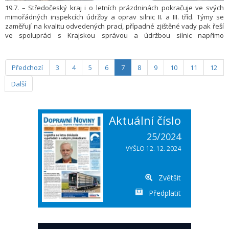
19.7. – Středočeský kraj i o letních prázdninách pokračuje ve svých
mimořádných inspekcích údržby a oprav silnic II. a III. tříd. Týmy se
zaměřují na kvalitu odvedených prací, případné zjištěné vady pak řeší
ve spolupráci s Krajskou správou a údržbou silnic napřímo
s dodavatelem. Od letošního jara pracovníci provedli v terénu přes
120 kontrol, do konce roku chtějí prověřit celkem 250 míst po celých
středních Čechách.
Předchozí
3
4
5
6
7
8
9
10
11
12
Další
Aktuální číslo
25/2024
VYŠLO 12. 12. 2024
Zvětšit
Předplatit