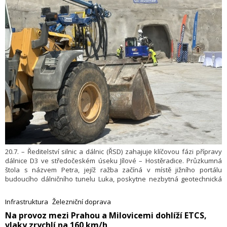
20.7. – Ředitelství silnic a dálnic (ŘSD) zahajuje klíčovou fázi přípravy
dálnice D3 ve středočeském úseku Jílové – Hostěradice. Průzkumná
štola s názvem Petra, jejíž ražba začíná v místě jižního portálu
budoucího dálničního tunelu Luka, poskytne nezbytná geotechnická
data pro samotnou stavbu dálnice. Práce za více než 408 milionů
korun bez DPH potrvají necelé dva roky.
Infrastruktura
Železniční doprava
​Na provoz mezi Prahou a Milovicemi dohlíží ETCS,
vlaky zrychlí na 160 km/h