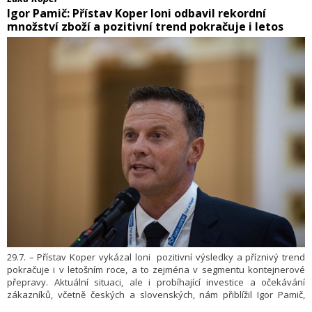
Igor Pamič: Přístav Koper loni odbavil rekordní
množství zboží a pozitivní trend pokračuje i letos
29.7. – Přístav Koper vykázal loni pozitivní výsledky a příznivý trend
pokračuje i v letošním roce, a to zejména v segmentu kontejnerové
přepravy. Aktuální situaci, ale i probíhající investice a očekávání
zákazníků, včetně českých a slovenských, nám přiblížil Igor Pamič,
zástupce přístavu pro český a slovenský trh.