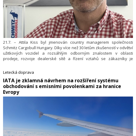
21.7. – Attila Kiss byl jmenován country managerem společnosti
Schmitz Cargobull Hungary. Díky více než 30 letům zkušeností v odvětví
užitkových vozidel a rozsáhlým odborným znalostem v oblasti
prodeje, rozvoje dealerské sítě a řízení vztahů se zákazníky je
zodpovědný za další rozvoj společnosti na maďarském trhu. Podléhá
přímo Vujo Crnomarkovicovi, obchodnímu řediteli pro střední Evropu.
Letecká doprava
​IATA je zklamná návrhem na rozšíření systému
obchodování s emisními povolenkami za hranice
Evropy