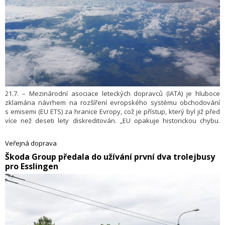
21.7. – Mezinárodní asociace leteckých dopravců (IATA) je hluboce
zklamána návrhem na rozšíření evropského systému obchodování
s emisemi (EU ETS) za hranice Evropy, což je přístup, který byl již před
více než deseti lety diskreditován. „EU opakuje historickou chybu.
Důsledky budou závažné – vyvolá to napětí ohledně extrateritoriality,
zpomalí globální dekarbonizaci a oslabí evropskou konkurenceschop­
Veřejná doprava
nost – a cenu za to zaplatí evropští cestovatelé i podniky,“ uvedla IATA
​Škoda Group předala do užívání první dva trolejbusy
v tiskové zprávě.
pro Esslingen