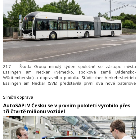
21.7. – Škoda Group minulý týden společně se zástupci města
Esslingen am Neckar (Německo, spolková země Bádensko-
Württembersko) a dopravního podniku Städtischer Verkehrsbetrieb
Esslingen am Neckar (SVE) představila první dva nové bateriové
trolejbusy určené pro provoz v tomto městě. Jejich předáním začíná
realizace zakázky na dodávku 52 moderních vozidel, která budou
Silniční doprava
součástí projektu kompletního přechodu městské dopravy
​AutoSAP: V Česku se v prvním pololetí vyrobilo přes
v Esslingenu na plně elektrický a bezemisní provoz do konce letošního
tři čtvrtě milionu vozidel
roku. Smlouva zároveň zahrnuje opci na dodávku dalších devíti
trolejbusů.